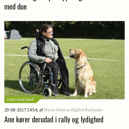
med due
Livet med hund
29-08-2017 14:54
, af
Marie Helene Rigård Rohleder
Ane kører derudad i rally og lydighed