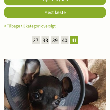
Mest læste
< Tilbage til kategori oversigt
37
38
39
40
41