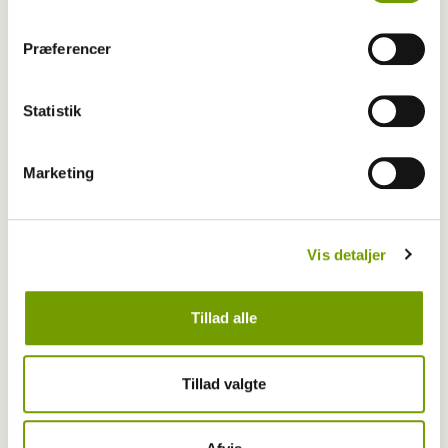
Præferencer
Statistik
Marketing
Vis detaljer
Livet med hund
06-11-2017 14:45
, af
Marie Helene Rigård Rohleder
- Han friede på hundeudstilling
Tillad alle
Tillad valgte