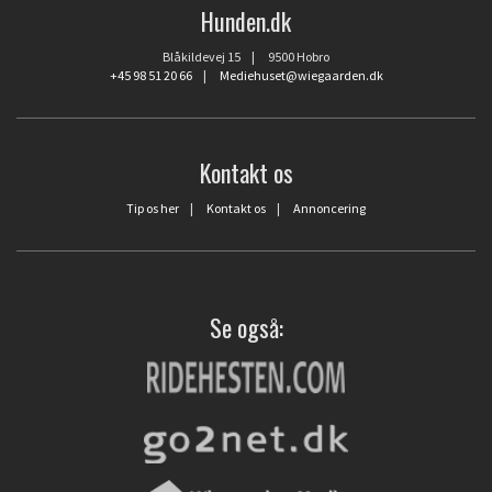
Hunden.dk
Blåkildevej 15 | 9500 Hobro
+45 98 51 20 66
|
Mediehuset@wiegaarden.dk
Kontakt os
Tip os her
|
Kontakt os
|
Annoncering
Se også: