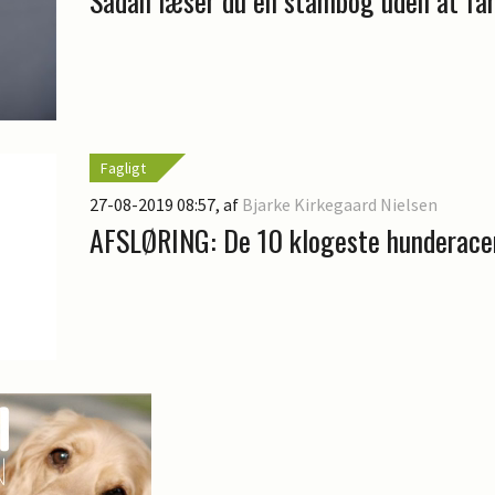
Sådan læser du en stambog uden at far
Fagligt
27-08-2019 08:57
, af
Bjarke Kirkegaard Nielsen
AFSLØRING: De 10 klogeste hunderace