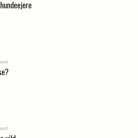
 hundeejere
hout
se?
hout