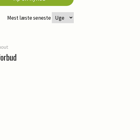
Mest læste seneste
hout
forbud