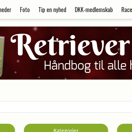
heder
Foto
Tip en nyhed
DKK-medlemskab
Race
Kategorier