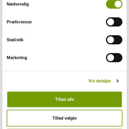
Nødvendig
Præferencer
Statistik
Marketing
Træning
13-03-2026 19:00
, af
Rinnie Mathilde Ilsøe van Oosterhout
5 nemme idéer til mental aktivering
Vis detaljer
Tillad alle
Tillad valgte