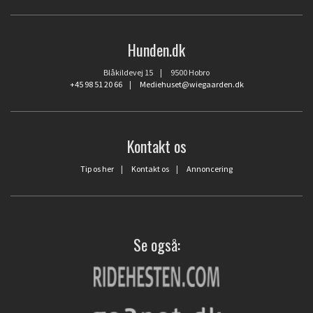
Hunden.dk
Blåkildevej 15 | 9500 Hobro
+45 98 51 20 66
|
Mediehuset@wiegaarden.dk
Kontakt os
Tip os her
|
Kontakt os
|
Annoncering
Se også: