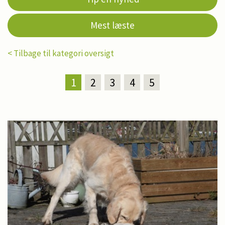
Mest læste
< Tilbage til kategori oversigt
1
2
3
4
5