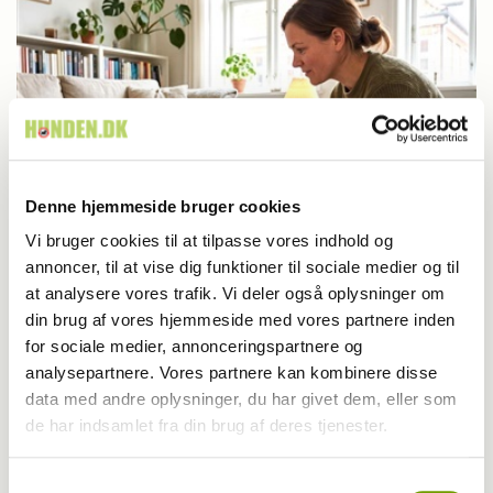
Denne hjemmeside bruger cookies
Vi bruger cookies til at tilpasse vores indhold og
annoncer, til at vise dig funktioner til sociale medier og til
Træning
at analysere vores trafik. Vi deler også oplysninger om
din brug af vores hjemmeside med vores partnere inden
26-04-2026 16:00
, af
Rinnie Mathilde Ilsøe van Oosterhout
for sociale medier, annonceringspartnere og
Sådan styrker du båndet mellem dig hunden
analysepartnere. Vores partnere kan kombinere disse
data med andre oplysninger, du har givet dem, eller som
de har indsamlet fra din brug af deres tjenester.
Samtykkevalg