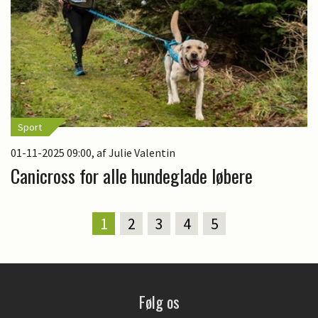
Sport
01-11-2025 09:00
, af Julie Valentin
Canicross for alle hundeglade løbere
1
2
3
4
5
Følg os