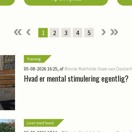
1
2
3
4
5
Træning
05-08-2026 16:25
, af
Rinnie Mathilde Ilsøe van Ooster
Hvad er mental stimulering egentlig?
Livet med hund