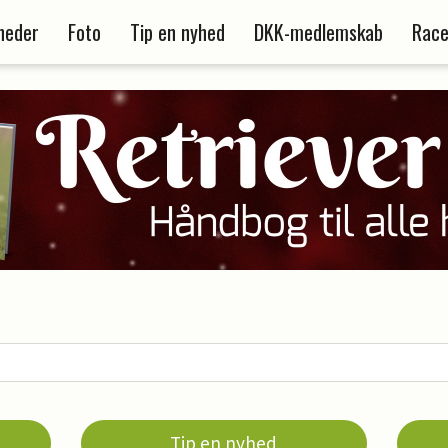
heder
Foto
Tip en nyhed
DKK-medlemskab
Race
Tip en nyhed