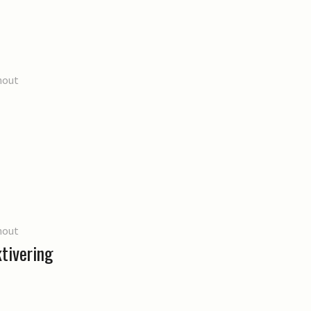
hout
hout
tivering