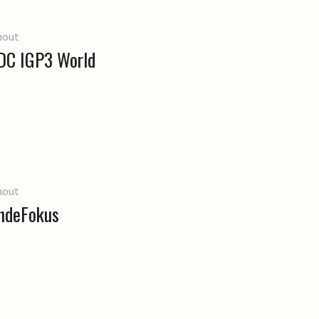
hout
IDC IGP3 World
hout
undeFokus