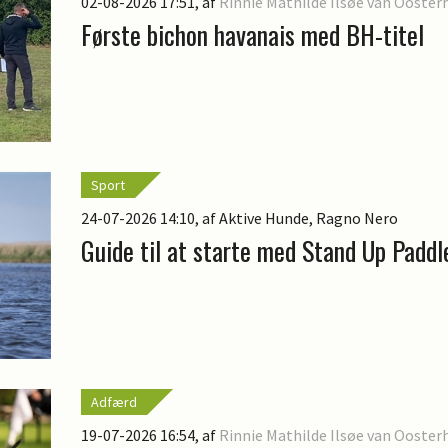
02-08-2026 17:51
, af
Rinnie Mathilde Ilsøe van Ooster
Første bichon havanais med BH-titel
Sport
24-07-2026 14:10
, af Aktive Hunde, Ragno Nero
Guide til at starte med Stand Up Paddl
Adfærd
19-07-2026 16:54
, af
Rinnie Mathilde Ilsøe van Ooster