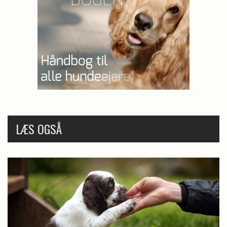
LÆS OGSÅ