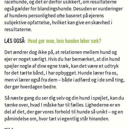
racehunde, og det er derfor usikkert, om resultaterne
også gælder for blandingshunde. Desuden er vurderinger
af hundens personlighed ofte baseret på ejerens
subjektive opfattelse, hvilket kan give en skævhed i
resultaterne.
LÆS OGSÅ:
Hvad gør man, hvis hunden løber væk?
Det ændrer dog ikke på, at relationen mellem hund og
ejer er noget særligt. Hvis du har bemærket, at din hund
spejler nogle af dine egne træk, kan det være et udtryk
for det tætte bånd, I har opbygget. Hunde lærer fra os,
men vi lærer også fra dem – både i adfærd og i de små ting,
der gør hverdagen bedre.
Så næste gang du ser dig selv og din hund i spejlet, kan du
tænke over, hvad I måske har til fælles. Lighederne er en
del af det, der gør vores forhold til hunde så unikt – og en
påmindelse om, hvor tæt vi egentlig står hinanden.