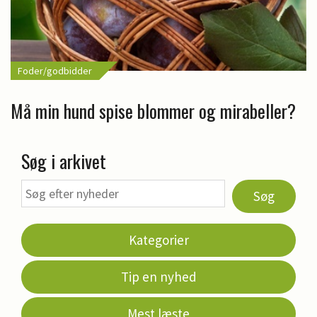
Foder/godbidder
Må min hund spise blommer og mirabeller?
Søg i arkivet
Søg
Kategorier
Tip en nyhed
Mest læste