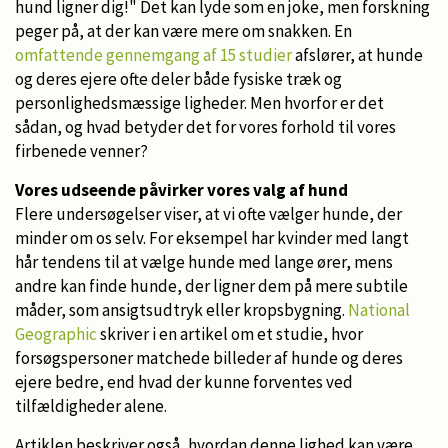
hund ligner dig!" Det kan lyde som en joke, men forskning
peger på, at der kan være mere om snakken. En
omfattende gennemgang af 15 studier
afslører, at hunde
og deres ejere ofte deler både fysiske træk og
personlighedsmæssige ligheder. Men hvorfor er det
sådan, og hvad betyder det for vores forhold til vores
firbenede venner?
Vores udseende påvirker vores valg af hund
Flere undersøgelser viser, at vi ofte vælger hunde, der
minder om os selv. For eksempel har kvinder med langt
hår tendens til at vælge hunde med lange ører, mens
andre kan finde hunde, der ligner dem på mere subtile
måder, som ansigtsudtryk eller kropsbygning.
National
Geographic
skriver i en artikel om et studie, hvor
forsøgspersoner matchede billeder af hunde og deres
ejere bedre, end hvad der kunne forventes ved
tilfældigheder alene.
Artiklen beskriver også, hvordan denne lighed kan være