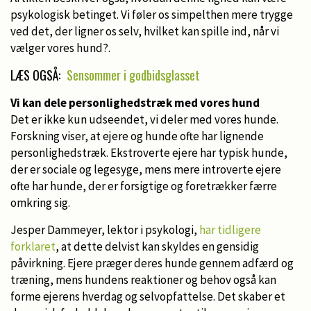
psykologisk betinget. Vi føler os simpelthen mere trygge
ved det, der ligner os selv, hvilket kan spille ind, når vi
vælger vores hund?.
LÆS OGSÅ:
Sensommer i godbidsglasset
Vi kan dele personlighedstræk med vores hund
Det er ikke kun udseendet, vi deler med vores hunde.
Forskning viser, at ejere og hunde ofte har lignende
personlighedstræk. Ekstroverte ejere har typisk hunde,
der er sociale og legesyge, mens mere introverte ejere
ofte har hunde, der er forsigtige og foretrækker færre
omkring sig.
Jesper Dammeyer, lektor i psykologi,
har tidligere
forklaret
, at dette delvist kan skyldes en gensidig
påvirkning. Ejere præger deres hunde gennem adfærd og
træning, mens hundens reaktioner og behov også kan
forme ejerens hverdag og selvopfattelse. Det skaber et