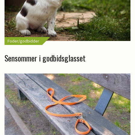
Foder/godbidder
Sensommer i godbidsglasset