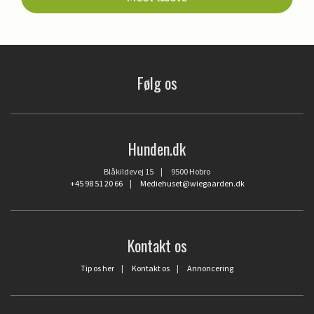
Følg os
Hunden.dk
Blåkildevej 15 | 9500 Hobro
+45 98 51 20 66
|
Mediehuset@wiegaarden.dk
Kontakt os
Tip os her
|
Kontakt os
|
Annoncering