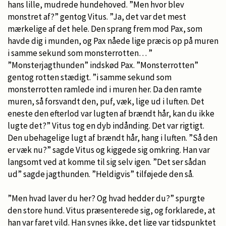
hans lille, mudrede hundehoved. ”Men hvor blev
monstret af?” gentog Vitus. ”Ja, det var det mest
mærkelige af det hele. Den sprang frem mod Pax, som
havde dig i munden, og Pax nåede lige præcis op på muren
i samme sekund som monsterrotten… ”
”Monsterjagthunden” indskød Pax. ”Monsterrotten”
gentog rotten stædigt. ”i samme sekund som
monsterrotten ramlede ind i muren her. Da den ramte
muren, så forsvandt den, puf, væk, lige ud i luften. Det
eneste den efterlod var lugten af brændt hår, kan du ikke
lugte det?” Vitus tog en dyb indånding. Det var rigtigt.
Den ubehagelige lugt af brændt hår, hang i luften. ”Så den
er væk nu?” sagde Vitus og kiggede sig omkring. Han var
langsomt ved at komme til sig selv igen. ”Det ser sådan
ud” sagde jagthunden. ”Heldigvis” tilføjede den så.
”Men hvad laver du her? Og hvad hedder du?” spurgte
den store hund. Vitus præsenterede sig, og forklarede, at
han var faret vild. Han synes ikke, det lige var tidspunktet