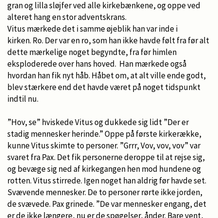
gran og lilla sløjfer ved alle kirkebænkene, og oppe ved
alteret hang en stor adventskrans.
Vitus mærkede det i samme øjeblik han var inde i
kirken. Ro. Der var en ro, som han ikke havde følt fra før alt
dette mærkelige noget begyndte, fra før himlen
eksploderede over hans hoved. Han mærkede også
hvordan han fik nyt håb. Håbet om, at alt ville ende godt,
blev stærkere end det havde været på noget tidspunkt
indtil nu.
”Hov, se” hviskede Vitus og dukkede sig lidt ”Der er
stadig mennesker herinde.” Oppe på første kirkerække,
kunne Vitus skimte to personer. ”Grrr, Vov, vov, vov” var
svaret fra Pax. Det fik personerne deroppe til at rejse sig,
og bevæge sig ned af kirkegangen hen mod hundene og
rotten. Vitus stirrede. Igen noget han aldrig før havde set.
Svævende mennesker. De to personer rørte ikke jorden,
de svævede. Pax grinede. ”De var mennesker engang, det
er de ikke længere, nu er de spøgelser, ånder. Bare vent,