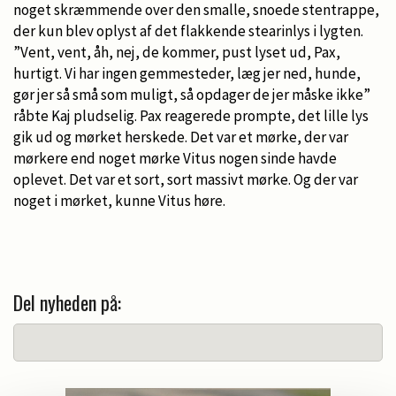
noget skræmmende over den smalle, snoede stentrappe,
der kun blev oplyst af det flakkende stearinlys i lygten.
”Vent, vent, åh, nej, de kommer, pust lyset ud, Pax,
hurtigt. Vi har ingen gemmesteder, læg jer ned, hunde,
gør jer så små som muligt, så opdager de jer måske ikke”
råbte Kaj pludselig. Pax reagerede prompte, det lille lys
gik ud og mørket herskede. Det var et mørke, der var
mørkere end noget mørke Vitus nogen sinde havde
oplevet. Det var et sort, sort massivt mørke. Og der var
noget i mørket, kunne Vitus høre.
Del nyheden på: