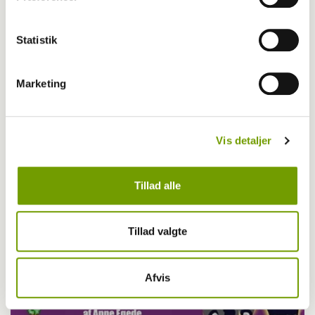
Statistik
Marketing
Livet med hund
Vis detaljer
Vitus og hundestjernen - 24. December
Tillad alle
Tillad valgte
Afvis