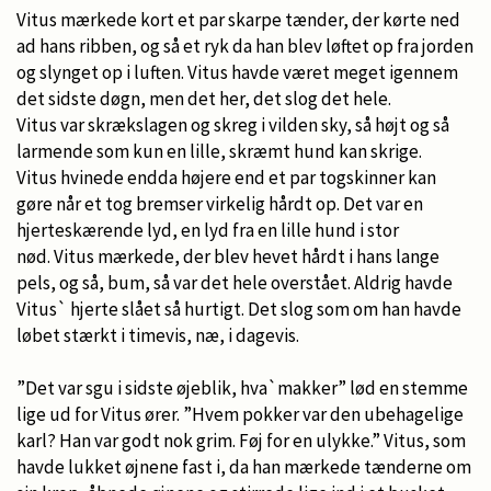
Vitus mærkede kort et par skarpe tænder, der kørte ned
ad hans ribben, og så et ryk da han blev løftet op fra jorden
og slynget op i luften. Vitus havde været meget igennem
det sidste døgn, men det her, det slog det hele.
Vitus var skrækslagen og skreg i vilden sky, så højt og så
larmende som kun en lille, skræmt hund kan skrige.
Vitus hvinede endda højere end et par togskinner kan
gøre når et tog bremser virkelig hårdt op. Det var en
hjerteskærende lyd, en lyd fra en lille hund i stor
nød. Vitus mærkede, der blev hevet hårdt i hans lange
pels, og så, bum, så var det hele overstået. Aldrig havde
Vitus` hjerte slået så hurtigt. Det slog som om han havde
løbet stærkt i timevis, næ, i dagevis.
”Det var sgu i sidste øjeblik, hva`makker” lød en stemme
lige ud for Vitus ører. ”Hvem pokker var den ubehagelige
karl? Han var godt nok grim. Føj for en ulykke.” Vitus, som
havde lukket øjnene fast i, da han mærkede tænderne om