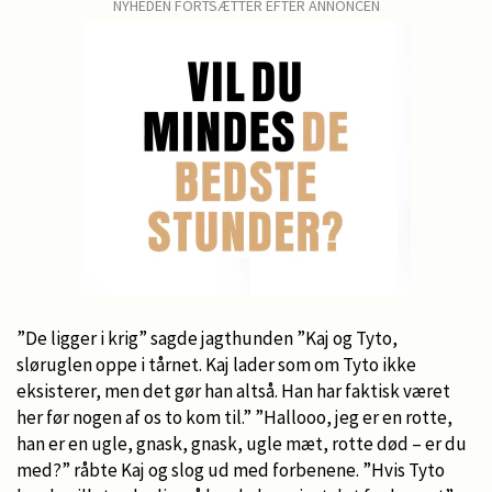
NYHEDEN FORTSÆTTER EFTER ANNONCEN
”De ligger i krig” sagde jagthunden ”Kaj og Tyto,
sløruglen oppe i tårnet. Kaj lader som om Tyto ikke
eksisterer, men det gør han altså. Han har faktisk været
her før nogen af os to kom til.” ”Hallooo, jeg er en rotte,
han er en ugle, gnask, gnask, ugle mæt, rotte død – er du
med?” råbte Kaj og slog ud med forbenene. ”Hvis Tyto