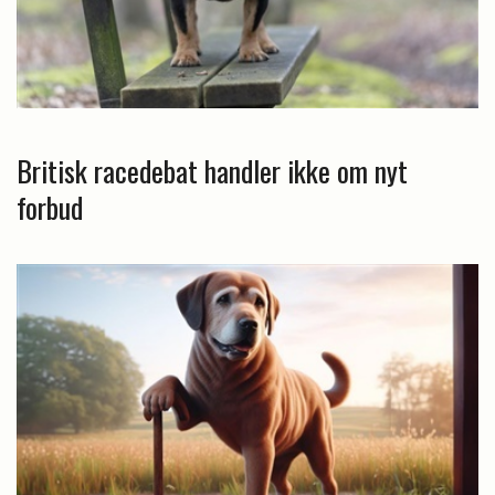
Britisk racedebat handler ikke om nyt
forbud