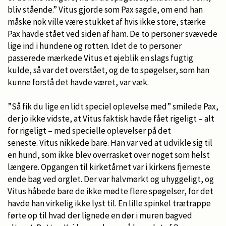
bliv stående.” Vitus gjorde som Pax sagde, om end han
måske nok ville være stukket af hvis ikke store, stærke
Pax havde stået ved siden af ham. De to personer svævede
lige ind i hundene og rotten. Idet de to personer
passerede mærkede Vitus et øjeblik en slags fugtig
kulde, så var det overstået, og de to spøgelser, som han
kunne forstå det havde været, var væk.
”Så fik du lige en lidt speciel oplevelse med” smilede Pax,
der jo ikke vidste, at Vitus faktisk havde fået rigeligt – alt
for rigeligt – med specielle oplevelser på det
seneste. Vitus nikkede bare. Han var ved at udvikle sig til
en hund, som ikke blev overrasket over noget som helst
længere. Opgangen til kirketårnet var i kirkens fjerneste
ende bag ved orglet. Der var halvmørkt og uhyggeligt, og
Vitus håbede bare de ikke mødte flere spøgelser, for det
havde han virkelig ikke lyst til. En lille spinkel trætrappe
førte op til hvad der lignede en dør i muren bagved