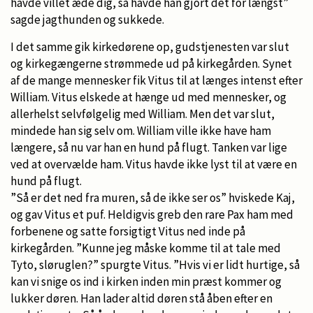
havde villet æde dig, så havde han gjort det for længst”
sagde jagthunden og sukkede.
I det samme gik kirkedørene op, gudstjenesten var slut
og kirkegængerne strømmede ud på kirkegården. Synet
af de mange mennesker fik Vitus til at længes intenst efter
William. Vitus elskede at hænge ud med mennesker, og
allerhelst selvfølgelig med William. Men det var slut,
mindede han sig selv om. William ville ikke have ham
længere, så nu var han en hund på flugt. Tanken var lige
ved at overvælde ham. Vitus havde ikke lyst til at være en
hund på flugt.
”Så er det ned fra muren, så de ikke ser os” hviskede Kaj,
og gav Vitus et puf. Heldigvis greb den rare Pax ham med
forbenene og satte forsigtigt Vitus ned inde på
kirkegården. ”Kunne jeg måske komme til at tale med
Tyto, sløruglen?” spurgte Vitus. ”Hvis vi er lidt hurtige, så
kan vi snige os ind i kirken inden min præst kommer og
lukker døren. Han lader altid døren stå åben efter en