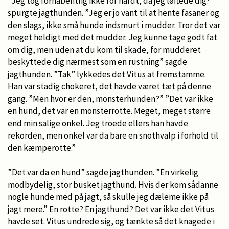
”Jeg tog forhåbentlig ikke for hårdt, da jeg løftede dig?”
spurgte jagthunden. ”Jeg er jo vant til at hente fasaner og
den slags, ikke små hunde indsmurt i mudder. Tror det var
meget heldigt med det mudder. Jeg kunne tage godt fat
om dig, men uden at du kom til skade, for mudderet
beskyttede dig nærmest som en rustning” sagde
jagthunden. ”Tak” lykkedes det Vitus at fremstamme.
Han var stadig chokeret, det havde været tæt på denne
gang. ”Men hvor er den, monsterhunden?” ”Det var ikke
en hund, det var en monsterrotte. Meget, meget større
end min salige onkel. Jeg troede ellers han havde
rekorden, men onkel var da bare en snothvalp i forhold til
den kæmperotte.”
”Det var da en hund” sagde jagthunden. ”En virkelig
modbydelig, stor busket jagthund. Hvis der kom sådanne
nogle hunde med på jagt, så skulle jeg dæleme ikke på
jagt mere.” En rotte? En jagthund? Det var ikke det Vitus
havde set. Vitus undrede sig, og tænkte så det knagede i