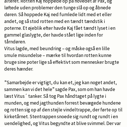
alteret. Rotten Kaj hoppede op på hovedet af Pax, og
løftede uden problemer den tunge slå op og åbnede
døren. Så hoppede Kaj ned fumlede lidt med et eller
andet, og så stod rotten med en tændt tændstik i
poterne. Et øjeblik efter havde Kaj fået tændt lyset i en
gammel glaslygte, der havde stået lige inden for
tårndøren.
Vitus lagde, med beundring – og måske også en lille
smule misundelse – mærke til hvordan rotten kunne
bruge sine poter lige så effektivt som mennesker brugte
deres hænder.
”Samarbejde er vigtigt, du kan et, jeg kan noget andet,
sammen kan vi det hele” sagde Pax, som om han havde
læst Vitus´ tanker. Så tog Pax håndtaget på lygte i
munden, og med jagthunden forrest bevægede hundene
og rotten sig op af den stejle vindeltrappe, der førte op til
kirketårnet. Stentrappen snoede sig rundt og rundt i en
uendelighed, og Vitus begyndte at blive svimmel. Der var