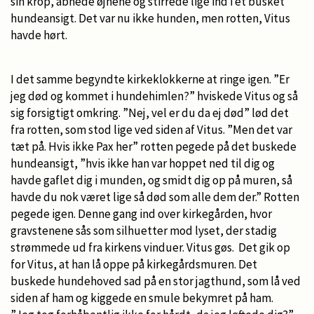
sin krop, åbnede øjnene og stirrede lige ind i et busket
hundeansigt. Det var nu ikke hunden, men rotten, Vitus
havde hørt.
I det samme begyndte kirkeklokkerne at ringe igen. ”Er
jeg død og kommet i hundehimlen?” hviskede Vitus og så
sig forsigtigt omkring. ”Nej, vel er du da ej død” lød det
fra rotten, som stod lige ved siden af Vitus. ”Men det var
tæt på. Hvis ikke Pax her” rotten pegede på det buskede
hundeansigt, ”hvis ikke han var hoppet ned til dig og
havde gaflet dig i munden, og smidt dig op på muren, så
havde du nok været lige så død som alle dem der.” Rotten
pegede igen. Denne gang ind over kirkegården, hvor
gravstenene sås som silhuetter mod lyset, der stadig
strømmede ud fra kirkens vinduer. Vitus gøs. Det gik op
for Vitus, at han lå oppe på kirkegårdsmuren. Det
buskede hundehoved sad på en stor jagthund, som lå ved
siden af ham og kiggede en smule bekymret på ham.