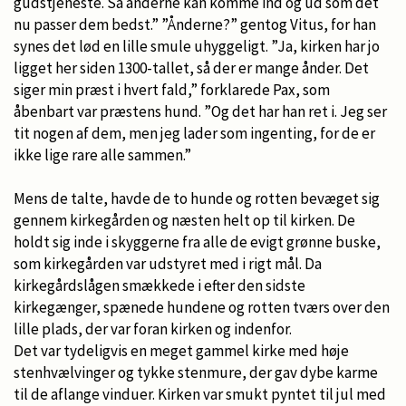
gudstjeneste. Så ånderne kan komme ind og ud som det
nu passer dem bedst.” ”Ånderne?” gentog Vitus, for han
synes det lød en lille smule uhyggeligt. ”Ja, kirken har jo
ligget her siden 1300-tallet, så der er mange ånder. Det
siger min præst i hvert fald,” forklarede Pax, som
åbenbart var præstens hund. ”Og det har han ret i. Jeg ser
tit nogen af dem, men jeg lader som ingenting, for de er
ikke lige rare alle sammen.”
Mens de talte, havde de to hunde og rotten bevæget sig
gennem kirkegården og næsten helt op til kirken. De
holdt sig inde i skyggerne fra alle de evigt grønne buske,
som kirkegården var udstyret med i rigt mål. Da
kirkegårdslågen smækkede i efter den sidste
kirkegænger, spænede hundene og rotten tværs over den
lille plads, der var foran kirken og indenfor.
Det var tydeligvis en meget gammel kirke med høje
stenhvælvinger og tykke stenmure, der gav dybe karme
til de aflange vinduer. Kirken var smukt pyntet til jul med