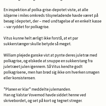
En inspektion af polka-grise-depotet viste, at alle
isbjørne i miles omkreds tilsyneladende havde været på
besøg i depotet, der – med undtagelse af en enkelt kasse
– var ryddet for polkagrise.
Vitus kunne helt ærligt ikke forstå, at et par
sukkerstænger skulle betyde så meget.
William plejede ganske vist at pynte deres juletræ med
polkagrise, og elskede at snuppe en sukkerstang fra
juletræet julen igennem. Så Vitus kendte godt
polkagrisene, men han brød sig ikke om hverken smagen
eller konsistensen.
”Planen er klar” meddelte julemanden.
Han og Valstar Vovemod havde siddet henne ved
skrivebordet, og set på kort og tegnet streger.