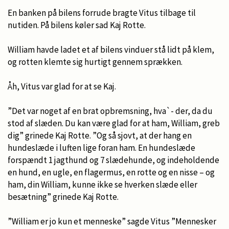
En banken på bilens forrude bragte Vitus tilbage til
nutiden. På bilens køler sad Kaj Rotte.
William havde ladet et af bilens vinduer stå lidt på klem,
og rotten klemte sig hurtigt gennem sprækken.
Åh, Vitus var glad for at se Kaj.
”Det var noget af en brat opbremsning, hva`- der, da du
stod af slæden. Du kan være glad for at ham, William, greb
dig” grinede Kaj Rotte. ”Og så sjovt, at der hang en
hundeslæde i luften lige foran ham. En hundeslæde
forspændt 1 jagthund og 7 slædehunde, og indeholdende
en hund, en ugle, en flagermus, en rotte og en nisse – og
ham, din William, kunne ikke se hverken slæde eller
besætning” grinede Kaj Rotte.
”William er jo kun et menneske” sagde Vitus ”Mennesker