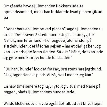
Omgående havde julemanden flokkens udelte
opmærksomhed, mens han forklarede hvad planen gik ud
på.
”Der er bare en ulempe ved planen” sagde julemanden til
sidst. ”Det kræver 8 slædehunde. Jeg har kun syv, for
Nanok, min førerhund – her pegede julemanden på
slædehunden, der lå foran pejsen – har et dårligt ben, og
kan ikke arbejde foran slæden. Så vi må håbe, det kan lade
sig gøre med kun syv hunde for slæden”
”Du har 8 hunde” lød det fra Pax, præstens rare jagthund.
”Jeg tager Nanoks plads. Altså, hvis I mener jeg kan.”
En halv time senere tog Kaj, Tyto, og Vitus, med Marie på
ryggen, plads i julemandens hundeslæde.
Waldo McDaredevil havde også fået tilbudt at blive fløjet