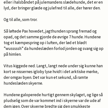
eller i halsbåndet på julemandens slædehunde, det er en
lyd, der bringer glæde og julefred til alle, der hører den.
Og til alle, som tror.
Så løftede Pax hovedet, jagthunden sprang fremad og
opad, og det samme gjorde de øvrige 7 hunde. Hundene
tog et kæmpespring op i luften, der lød et blødt
”wusssssh” da hundeslæden forlod jorden og svang sig op
på himlen.
Vitus kiggede ned. Langt, langt nede under sig kunne han
kort se nissernes igloby lyse hvidt i det arktiske mørke,
der omgav byen. Det var kun et sekund, så ramte
hundeslæden skyerne.
Hundene galoperede hurtigt gennem skylaget, og lige så
pludselig som de var kommet ind i skyerne var de ude af
dem igen. Over skyerne bredte sig den smukkeste