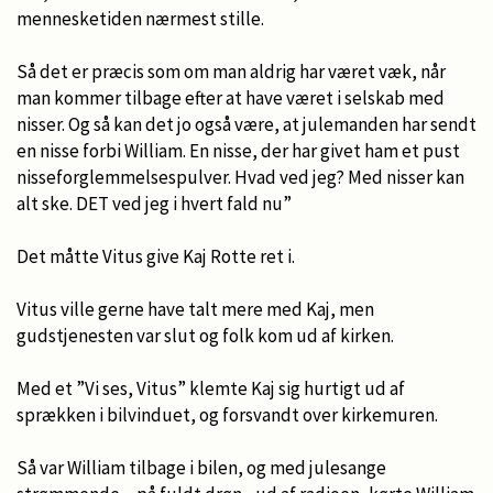
mennesketiden nærmest stille.
Så det er præcis som om man aldrig har været væk, når
man kommer tilbage efter at have været i selskab med
nisser. Og så kan det jo også være, at julemanden har sendt
en nisse forbi William. En nisse, der har givet ham et pust
nisseforglemmelsespulver. Hvad ved jeg? Med nisser kan
alt ske. DET ved jeg i hvert fald nu”
Det måtte Vitus give Kaj Rotte ret i.
Vitus ville gerne have talt mere med Kaj, men
gudstjenesten var slut og folk kom ud af kirken.
Med et ”Vi ses, Vitus” klemte Kaj sig hurtigt ud af
sprækken i bilvinduet, og forsvandt over kirkemuren.
Så var William tilbage i bilen, og med julesange