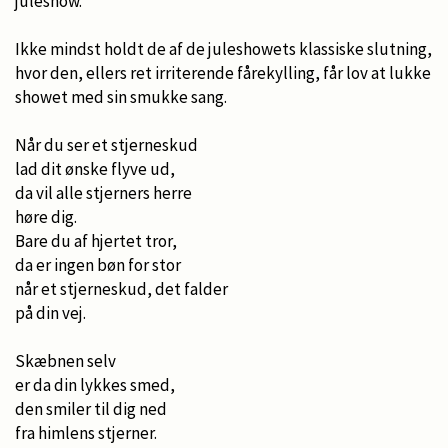
juleshow.
Ikke mindst holdt de af de juleshowets klassiske slutning,
hvor den, ellers ret irriterende fårekylling, får lov at lukke
showet med sin smukke sang.
Når du ser et stjerneskud
lad dit ønske flyve ud,
da vil alle stjerners herre
høre dig.
Bare du af hjertet tror,
da er ingen bøn for stor
når et stjerneskud, det falder
på din vej.
Skæbnen selv
er da din lykkes smed,
den smiler til dig ned
fra himlens stjerner.