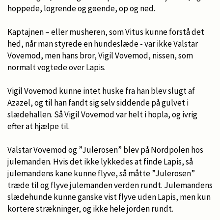
hoppede, logrende og gøende, op og ned.
Kaptajnen – eller musheren, som Vitus kunne forstå det
hed, når man styrede en hundeslæde - var ikke Valstar
Vovemod, men hans bror, Vigil Vovemod, nissen, som
normalt vogtede over Lapis.
Vigil Vovemod kunne intet huske fra han blev slugt af
Azazel, og til han fandt sig selv siddende på gulvet i
slædehallen. Så Vigil Vovemod var helt i hopla, og ivrig
efter at hjælpe til.
Valstar Vovemod og ”Julerosen” blev på Nordpolen hos
julemanden. Hvis det ikke lykkedes at finde Lapis, så
julemandens kane kunne flyve, så måtte ”Julerosen”
træde til og flyve julemanden verden rundt. Julemandens
slædehunde kunne ganske vist flyve uden Lapis, men kun
kortere strækninger, og ikke hele jorden rundt.