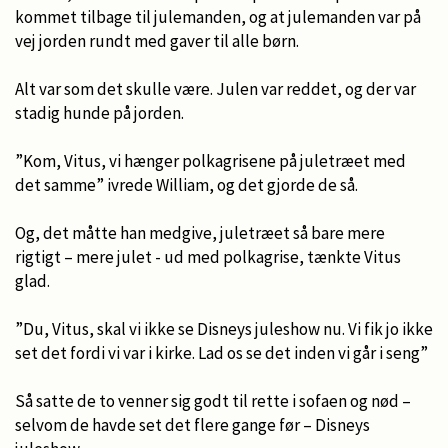
kommet tilbage til julemanden, og at julemanden var på
vej jorden rundt med gaver til alle børn.
Alt var som det skulle være. Julen var reddet, og der var
stadig hunde på jorden.
”Kom, Vitus, vi hænger polkagrisene på juletræet med
det samme” ivrede William, og det gjorde de så.
Og, det måtte han medgive, juletræet så bare mere
rigtigt – mere julet - ud med polkagrise, tænkte Vitus
glad.
”Du, Vitus, skal vi ikke se Disneys juleshow nu. Vi fik jo ikke
set det fordi vi var i kirke. Lad os se det inden vi går i seng”
Så satte de to venner sig godt til rette i sofaen og nød –
selvom de havde set det flere gange før – Disneys