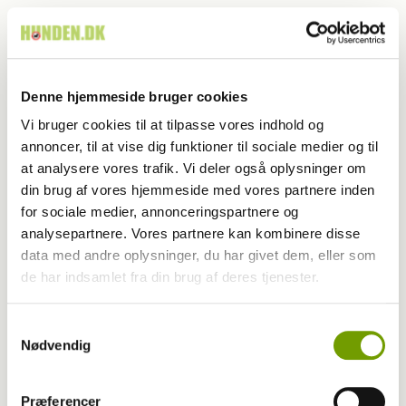
Himlens stærkest lysende stjerne. Himlens allerklareste
stjerne og den klareste stjerne i stjernebilledet Store
Hund, Canis Majoris, Sirius, hundestjernen.
Denne hjemmeside bruger cookies
Stjernen over alle stjerner.
Vi bruger cookies til at tilpasse vores indhold og
annoncer, til at vise dig funktioner til sociale medier og til
Vitus sukkede betaget, men inden han nåede at blive
at analysere vores trafik. Vi deler også oplysninger om
decideret sentimental, drejede slæden skarpt til højre
din brug af vores hjemmeside med vores partnere inden
ved månen.
for sociale medier, annonceringspartnere og
analysepartnere. Vores partnere kan kombinere disse
Vitus stirrede begejstret, da han så hvad der gemte sig
data med andre oplysninger, du har givet dem, eller som
bag månen.
de har indsamlet fra din brug af deres tjenester.
Et net af strålende, lysende nordlysveje bredte sig ud
over himlen. Nordlyset var gult og grønt det ene øjeblik,
Samtykkevalg
Nødvendig
og det næste rødt og blåt, det blinkede og skinnede og
bølgede hen over himlen, mens det hele tiden skiftede
farve.
Præferencer