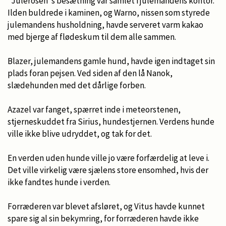
”Julerosen”s besætning var samlet i julemandens kontor.
Ilden buldrede i kaminen, og Warno, nissen som styrede
julemandens husholdning, havde serveret varm kakao
med bjerge af flødeskum til dem alle sammen.
Blazer, julemandens gamle hund, havde igen indtaget sin
plads foran pejsen. Ved siden af den lå Nanok,
slædehunden med det dårlige forben.
Azazel var fanget, spærret inde i meteorstenen,
stjerneskuddet fra Sirius, hundestjernen. Verdens hunde
ville ikke blive udryddet, og tak for det.
En verden uden hunde ville jo være forfærdelig at leve i.
Det ville virkelig være sjælens store ensomhed, hvis der
ikke fandtes hunde i verden.
Forræderen var blevet afsløret, og Vitus havde kunnet
spare sig al sin bekymring, for forræderen havde ikke