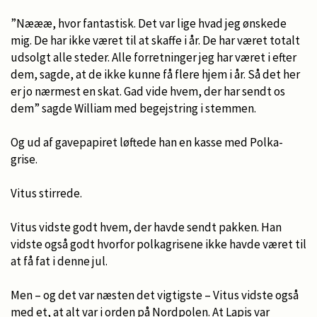
”Næææ, hvor fantastisk. Det var lige hvad jeg ønskede
mig. De har ikke været til at skaffe i år. De har været totalt
udsolgt alle steder. Alle forretninger jeg har været i efter
dem, sagde, at de ikke kunne få flere hjem i år. Så det her
er jo nærmest en skat. Gad vide hvem, der har sendt os
dem” sagde William med begejstring i stemmen.
Og ud af gavepapiret løftede han en kasse med Polka-
grise.
Vitus stirrede.
Vitus vidste godt hvem, der havde sendt pakken. Han
vidste også godt hvorfor polkagrisene ikke havde været til
at få fat i denne jul.
Men – og det var næsten det vigtigste – Vitus vidste også
med et, at alt var i orden på Nordpolen. At Lapis var