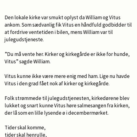
Den lokale kirke var smukt oplyst da William og Vitus
ankom. Som sædvanlig fik Vitus en håndfuld godbidder til
at fordrive ventetiden i bilen, mens William var til
julegudstjeneste.
”Du må vente her. Kirker og kirkegårde er ikke for hunde,
Vitus” sagde William.
Vitus kunne ikke være mere enig med ham. Lige nu havde
Vitus i den grad fået nok af kirker og kirkegårde.
Folk strømmede til julegudstjenesten, kirkedørene blev
lukket og snart kunne Vitus høre salmesangen fra kirken,
der lå som en lille lysende ø i decembermørket.
Tider skal komme,
tider skal henrulle,