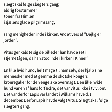
slægt skal følge slægters gang;
aldrig forstummer
tonen fra Himlen
i sjælens glade pilgrimssang,
sang menigheden inde i kirken. Andet vers af ”Dejlig er
jorden”.
Vitus genkaldte sig de billeder han havde set i
stjernetågen, da han stod inde i kirken i Kinneff.
En lille hvid hund, helt mage til ham selv, der hjalp sine
mennesker med at gemme de skotske kongers
kronregalier for den engelske overmagt. Den lille hvide
hund var en af hans forfædre, det var Vitus ikke i tvivl om.
Det var derfor Lapis var landet i Williams have d. 1.
december. Derfor Lapis havde valgt Vitus. Slægt skal følge
slægters gang.