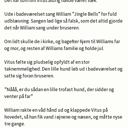
Det var som om Vitus aldrig havde været væk.
Ude i badeværelset sang William ”Jingle Bells” for fuld
udblæsning. Sangen lød lige så falsk, som det altid gjorde
det når William sang under bruseren.
Om lidt skulle de i kirke, og bagefter hjem til Williams far
og mor, og resten af Williams familie og holde jul.
Vitus følte sig pludselig opfyldt af en stor
taknemmelighed. Den lille hund løb ud i badeværelset og
satte sig foran bruseren.
”Nååå, er du sådan en lille trofast hund, der sidder og
venter på far”
William rakte en våd hånd ud og klappede Vitus på
hovedet, så han fik vand i øjnene og næsen, og måtte nyse
tre gange.