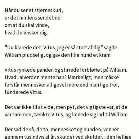
Når du ser et stjerneskud,
er det himlens sendebud
om at du skal vinde,
hvad du ønsker dig.
”Du klarede det, Vitus, jeg er så stolt af dig” sagde
William pludselig, og gav den lille hund et kram.
Vitus rynkede panden og stirrede forbløffet på William.
Hvad i alverden mente han? Mærkeligt, men måske
forstår mennesker alligevel mere end man lige tror,
funderede Vitus.
Det var ikke til at vide, men pyt, det vigtigste var, at de
var sammen, tænkte Vitus, og lænede sig ind til William.
Der sad de så, de to, mennesket og hunden, venner
gennem tusindvis af år, skulder ved skulder, i den hellige