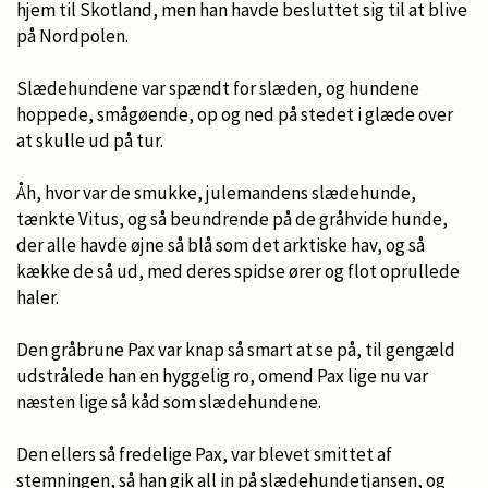
hjem til Skotland, men han havde besluttet sig til at blive
på Nordpolen.
Slædehundene var spændt for slæden, og hundene
hoppede, smågøende, op og ned på stedet i glæde over
at skulle ud på tur.
Åh, hvor var de smukke, julemandens slædehunde,
tænkte Vitus, og så beundrende på de gråhvide hunde,
der alle havde øjne så blå som det arktiske hav, og så
kække de så ud, med deres spidse ører og flot oprullede
haler.
Den gråbrune Pax var knap så smart at se på, til gengæld
udstrålede han en hyggelig ro, omend Pax lige nu var
næsten lige så kåd som slædehundene.
Den ellers så fredelige Pax, var blevet smittet af
stemningen, så han gik all in på slædehundetjansen, og