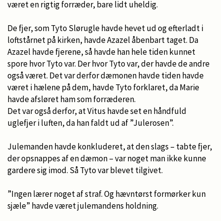
været en rigtig forræder, bare lidt uheldig.
De fjer, som Tyto Slørugle havde hevet ud og efterladt i
loftstårnet på kirken, havde Azazel åbenbart taget. Da
Azazel havde fjerene, så havde han hele tiden kunnet
spore hvor Tyto var. Der hvor Tyto var, der havde de andre
også været. Det var derfor dæmonen havde tiden havde
været i hælene på dem, havde Tyto forklaret, da Marie
havde afsløret ham som forræderen.
Det var også derfor, at Vitus havde set en håndfuld
uglefjer i luften, da han faldt ud af ”Julerosen”.
Julemanden havde konkluderet, at den slags – tabte fjer,
der opsnappes af en dæmon – var noget man ikke kunne
gardere sig imod. Så Tyto var blevet tilgivet.
”Ingen lærer noget af straf. Og hævntørst formørker kun
sjæle” havde været julemandens holdning.