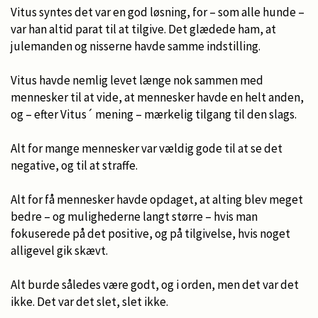
Vitus syntes det var en god løsning, for – som alle hunde –
var han altid parat til at tilgive. Det glædede ham, at
julemanden og nisserne havde samme indstilling.
Vitus havde nemlig levet længe nok sammen med
mennesker til at vide, at mennesker havde en helt anden,
og – efter Vitus´ mening – mærkelig tilgang til den slags.
Alt for mange mennesker var vældig gode til at se det
negative, og til at straffe.
Alt for få mennesker havde opdaget, at alting blev meget
bedre – og mulighederne langt større – hvis man
fokuserede på det positive, og på tilgivelse, hvis noget
alligevel gik skævt.
Alt burde således være godt, og i orden, men det var det
ikke. Det var det slet, slet ikke.