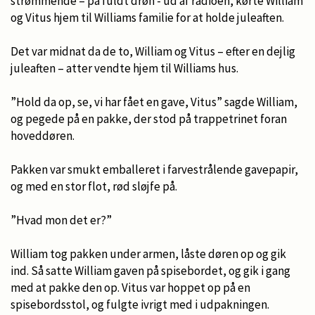
strømmende – på fuldt drøn - ud af radioen, kørte William
og Vitus hjem til Williams familie for at holde juleaften.
Det var midnat da de to, William og Vitus – efter en dejlig
juleaften – atter vendte hjem til Williams hus.
”Hold da op, se, vi har fået en gave, Vitus” sagde William,
og pegede på en pakke, der stod på trappetrinet foran
hoveddøren.
Pakken var smukt emballeret i farvestrålende gavepapir,
og med en stor flot, rød sløjfe på.
”Hvad mon det er?”
William tog pakken under armen, låste døren op og gik
ind. Så satte William gaven på spisebordet, og gik i gang
med at pakke den op. Vitus var hoppet op på en
spisebordsstol, og fulgte ivrigt med i udpakningen.