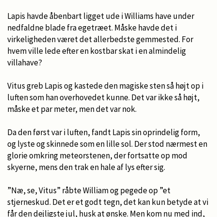
Lapis havde åbenbart ligget ude i Williams have under
nedfaldne blade fra egetræet. Måske havde det i
virkeligheden været det allerbedste gemmested. For
hvem ville lede efter en kostbar skat i en almindelig
villahave?
Vitus greb Lapis og kastede den magiske sten så højt op i
luften som han overhovedet kunne. Det var ikke så højt,
måske et par meter, men det var nok.
Da den først var i luften, fandt Lapis sin oprindelig form,
og lyste og skinnede som en lille sol. Der stod nærmest en
glorie omkring meteorstenen, der fortsatte op mod
skyerne, mens den trak en hale af lys efter sig.
”Næ, se, Vitus” råbte William og pegede op ”et
stjerneskud. Det er et godt tegn, det kan kun betyde at vi
får den dejligste jul, husk at ønske. Men kom nu med ind,