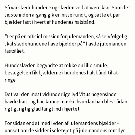
Så var slædehundene og slæden ved at være klar. Som det
sidste inden afgang gik en nisse rundt, og satte et par
bjælder fast i hvert af hundenes halsbånd.
”I er på en officiel mission for julemanden, så selvfølgelig
skal slædehundene have bjælder på” havde julemanden
fastslået.
Hundeslæden begyndte at rokke en lille smule,
bevægelsen fik bjælderne i hundenes halsbånd til at
ringe.
Det var den mest vidunderlige lyd Vitus nogensinde
havde hørt, og han kunne mærke hvordan han blev sådan
rigtig, rigtig glad langt ind i hjertet.
For sådan er det med lyden af julemandens bjælder –
uanset om de sidder i seletøjet på julemandens rensdyr