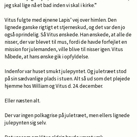
jeg skal lige nå et bad inden vi skal i kirke.”
Vitus fulgte med øjnene Lapis’ vej over himlen. Den
lignede ganske rigtigt et stjerneskud, og det var den jo
også oprindelig. Så Vitus ønskede. Han ønskede, at alle de
nisser, der var blevet til mus, fordi de havde forfejlet en
mission for julemanden, ville blive til nisser igen. Vitus
håbede, at hans ønske gik i opfyldelse.
Indenfor var huset smukt julepyntet. Og juletræet stod
på sin sædvanlige plads i stuen. Alt så ud som det plejede
hjemme hos William og Vitus d. 24. december.
Eller næsten alt.
Der var ingen polkagrise på juletræet, men ellers lignede
julepynten sig selv.