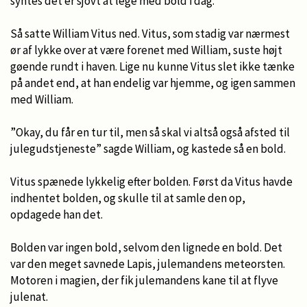
syntes det er sjovt at lege med bold i dag.”
Så satte William Vitus ned. Vitus, som stadig var nærmest
ør af lykke over at være forenet med William, suste højt
gøende rundt i haven. Lige nu kunne Vitus slet ikke tænke
på andet end, at han endelig var hjemme, og igen sammen
med William.
”Okay, du får en tur til, men så skal vi altså også afsted til
julegudstjeneste” sagde William, og kastede så en bold.
Vitus spænede lykkelig efter bolden. Først da Vitus havde
indhentet bolden, og skulle til at samle den op,
opdagede han det.
Bolden var ingen bold, selvom den lignede en bold. Det
var den meget savnede Lapis, julemandens meteorsten.
Motoren i magien, der fik julemandens kane til at flyve
julenat.