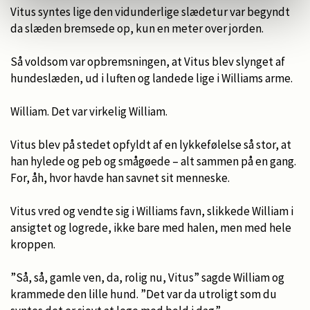
Vitus syntes lige den vidunderlige slædetur var begyndt
da slæden bremsede op, kun en meter over jorden.
Så voldsom var opbremsningen, at Vitus blev slynget af
hundeslæden, ud i luften og landede lige i Williams arme.
William. Det var virkelig William.
Vitus blev på stedet opfyldt af en lykkefølelse så stor, at
han hylede og peb og smågøede – alt sammen på en gang.
For, åh, hvor havde han savnet sit menneske.
Vitus vred og vendte sig i Williams favn, slikkede William i
ansigtet og logrede, ikke bare med halen, men med hele
kroppen.
”Så, så, gamle ven, da, rolig nu, Vitus” sagde William og
krammede den lille hund. ”Det var da utroligt som du