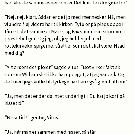
har ikke de samme evner som vi. Det kan de ikke gøre for”
”Nej, nej, klart. Sådan er det jo med mennesker. Nå, men
vi andre fløj videre her til kirken. Tyto er på plads oppe i
tårnet, det samme er Marie, og Pax snuer i sin kurv ovre i
præsteboligen. Og jeg, øh, jeg holder jul med
rottekirkekorspigerne, så alt er som det skal være. Hvad
med dig?”
”Alt er som det plejer” sagde Vitus. ”Det virker faktisk
som om William slet ikke har opdaget, at jeg var væk. Og
det med jeg skulle til dyrlæge har han også glemt alt om”
”Ja, men det er der da intet underligt i. Du har jo kørt på
nissetid”
”Nissetid?” gentog Vitus.
”Ja, når man er sammen med nisser, så står