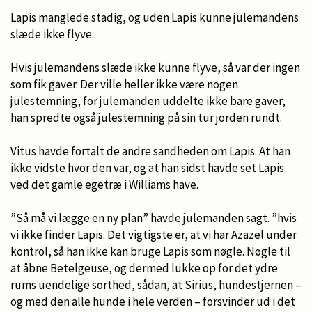
Lapis manglede stadig, og uden Lapis kunne julemandens
slæde ikke flyve.
Hvis julemandens slæde ikke kunne flyve, så var der ingen
som fik gaver. Der ville heller ikke være nogen
julestemning, for julemanden uddelte ikke bare gaver,
han spredte også julestemning på sin tur jorden rundt.
Vitus havde fortalt de andre sandheden om Lapis. At han
ikke vidste hvor den var, og at han sidst havde set Lapis
ved det gamle egetræ i Williams have.
”Så må vi lægge en ny plan” havde julemanden sagt. ”hvis
vi ikke finder Lapis. Det vigtigste er, at vi har Azazel under
kontrol, så han ikke kan bruge Lapis som nøgle. Nøgle til
at åbne Betelgeuse, og dermed lukke op for det ydre
rums uendelige sorthed, sådan, at Sirius, hundestjernen –
og med den alle hunde i hele verden – forsvinder ud i det