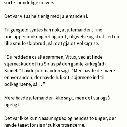
sorte, uendelige univers.
Det var Vitus helt enig med julemanden i.
Til gengæld syntes han nok, at julemandens fine
principper omkring ret og uret, tilgivelse og straf, led en
lille smule skibbrud, når det gjaldt Polkagrise.
”Du reddede os alle sammen, Vitus, ved at finde
stjerneskuddet fra Sirius på den gamle kirkegård i
Kinneff” havde julemanden sagt. ”Men havde det været
enhver anden, der havde lukket isbjørnene ind til
polkagrisene, så… ”
Mere havde julemanden ikke sagt, men det var også
rigeligt.
Det var ikke kun Naasunnguaq og hendes to unger, der
havde taget for sig af sukkerstængerne.