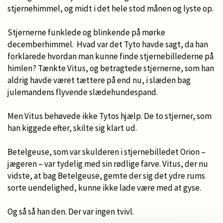
stjernehimmel, og midt i det hele stod månen og lyste op.
Stjernerne funklede og blinkende på mørke
decemberhimmel. Hvad var det Tyto havde sagt, da han
forklarede hvordan man kunne finde stjernebillederne på
himlen? Tænkte Vitus, og betragtede stjernerne, som han
aldrig havde været tættere på end nu, i slæden bag
julemandens flyvende slædehundespand.
Men Vitus behøvede ikke Tytos hjælp. De to stjerner, som
han kiggede efter, skilte sig klart ud.
Betelgeuse, som var skulderen i stjernebilledet Orion –
jægeren – var tydelig med sin rødlige farve. Vitus, der nu
vidste, at bag Betelgeuse, gemte der sig det ydre rums
sorte uendelighed, kunne ikke lade være med at gyse.
Og så så han den. Der var ingen tvivl.