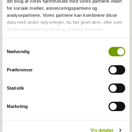
din brug af vores hjemmeside med vores partnere inden
BLOG: Nem hjælp til tilstoppede analkirtler
for sociale medier, annonceringspartnere og
analysepartnere. Vores partnere kan kombinere disse
data med andre oplysninger, du har givet dem, eller som
de har indsamlet fra din brug af deres tjenester.
Samtykkevalg
Nødvendig
Præferencer
Statistik
Dyrlæge/sundhed
Marketing
Ditte Young indgår samarbejde med
dyreklinikker
Vis detaljer