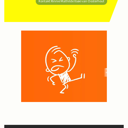
Kontakt Rinnie Mathilde Ilsøe van Oosterhout