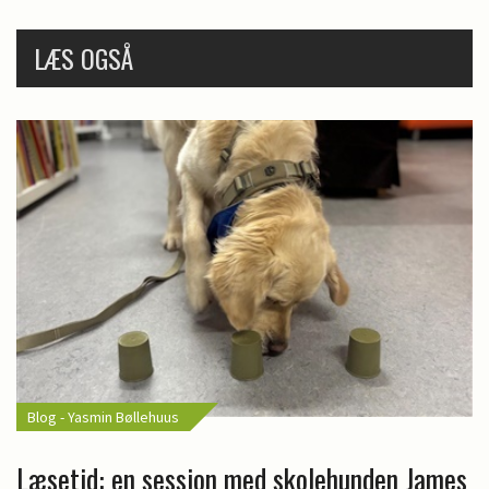
LÆS OGSÅ
Blog - Yasmin Bøllehuus
Læsetid: en session med skolehunden James