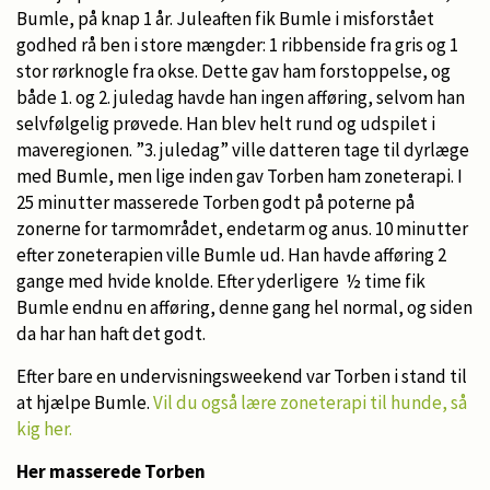
Bumle, på knap 1 år. Juleaften fik Bumle i misforstået
godhed rå ben i store mængder: 1 ribbenside fra gris og 1
stor rørknogle fra okse. Dette gav ham forstoppelse, og
både 1. og 2. juledag havde han ingen afføring, selvom han
selvfølgelig prøvede. Han blev helt rund og udspilet i
maveregionen. ”3. juledag” ville datteren tage til dyrlæge
med Bumle, men lige inden gav Torben ham zoneterapi. I
25 minutter masserede Torben godt på poterne på
zonerne for tarmområdet, endetarm og anus. 10 minutter
efter zoneterapien ville Bumle ud. Han havde afføring 2
gange med hvide knolde. Efter yderligere ½ time fik
Bumle endnu en afføring, denne gang hel normal, og siden
da har han haft det godt.
Efter bare en undervisningsweekend var Torben i stand til
at hjælpe Bumle.
Vil du også lære zoneterapi til hunde, så
kig her.
Her masserede Torben