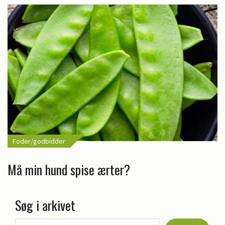
Foder/godbidder
Må min hund spise ærter?
Søg i arkivet