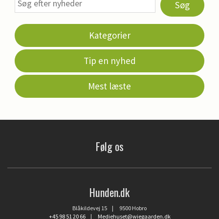
Søg
Kategorier
Tip en nyhed
Mest læste
Følg os
Hunden.dk
Blåkildevej 15 | 9500 Hobro
+45 98 51 20 66
|
Mediehuset@wiegaarden.dk