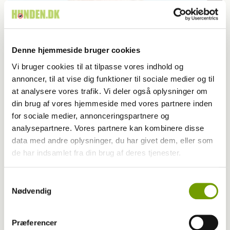
Denne hjemmeside bruger cookies
Vi bruger cookies til at tilpasse vores indhold og
annoncer, til at vise dig funktioner til sociale medier og til
at analysere vores trafik. Vi deler også oplysninger om
Blog - Vivian Birlie
din brug af vores hjemmeside med vores partnere inden
for sociale medier, annonceringspartnere og
BLOG: Alma overlevede med nød og næppe
analysepartnere. Vores partnere kan kombinere disse
data med andre oplysninger, du har givet dem, eller som
hugormebid
de har indsamlet fra din brug af deres tjenester.
Samtykkevalg
Har du en nyhed eller god historie?
Nødvendig
Kontakt Rinnie Mathilde Ilsøe van Oosterhout
Præferencer