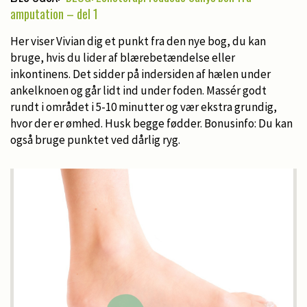
amputation – del 1
Her viser Vivian dig et punkt fra den nye bog, du kan
bruge, hvis du lider af blærebetændelse eller
inkontinens. Det sidder på indersiden af hælen under
ankelknoen og går lidt ind under foden. Massér godt
rundt i området i 5-10 minutter og vær ekstra grundig,
hvor der er ømhed. Husk begge fødder. Bonusinfo: Du kan
også bruge punktet ved dårlig ryg.