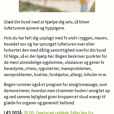
Glæd din hund med at hjælpe dig selv, så bliver
lufteturene sjovere og hyppigere.
Hvis du har følt dig uoplagt med fx ondt i ryggen, maven,
hovedet osv. og har sprunget lufteturen over eller
forkortet den med dårlig samvittighed overfor din hund
til følge, så er der hjælp her. Bogen beskriver punkter for
de mest almindelige sygdomme, ubalancer og gener fx
hovedpine, stress, rygsmerter, maveproblemer,
søvnproblemer, kvalme, fordøjelse, allergi, bihuler m.m.
Bogen rummer også et program for ansigtsmassage, som
demonstrerer, hvordan man strammer huden i ansigtet op
og ved samme lejlighed giver kroppen et skud energi til
glæde for organer og generelt helbred.
LÆS OGSÅ:
BLOG: Zoneterapi reddede Sallys ben fra