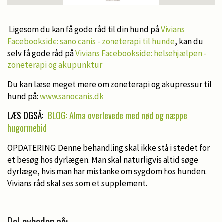
Ligesom du kan få gode råd til din hund på
Vivians
Facebookside: sano canis - zoneterapi til hunde
, kan du
selv få gode råd på
Vivians Facebookside: helsehjælpen -
zoneterapi og akupunktur
Du kan læse meget mere om zoneterapi og akupressur til
hund på:
www.sanocanis.dk
LÆS OGSÅ:
BLOG: Alma overlevede med nød og næppe
hugormebid
OPDATERING: Denne behandling skal ikke stå i stedet for
et besøg hos dyrlægen. Man skal naturligvis altid søge
dyrlæge, hvis man har mistanke om sygdom hos hunden.
Vivians råd skal ses som et supplement.
Del nyheden på: