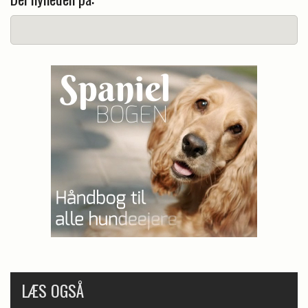
LÆS OGSÅ