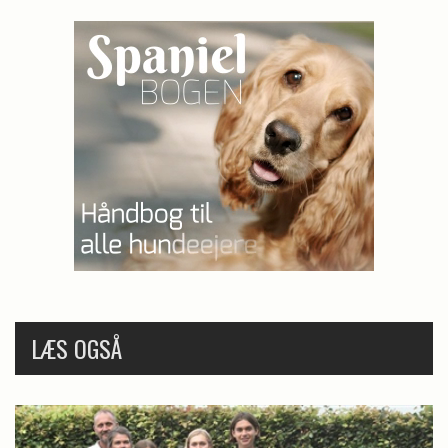
LÆS OGSÅ