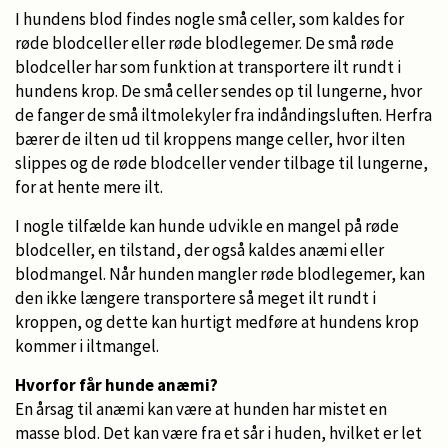
I hundens blod findes nogle små celler, som kaldes for
røde blodceller eller røde blodlegemer. De små røde
blodceller har som funktion at transportere ilt rundt i
hundens krop. De små celler sendes op til lungerne, hvor
de fanger de små iltmolekyler fra indåndingsluften. Herfra
bærer de ilten ud til kroppens mange celler, hvor ilten
slippes og de røde blodceller vender tilbage til lungerne,
for at hente mere ilt.
I nogle tilfælde kan hunde udvikle en mangel på røde
blodceller, en tilstand, der også kaldes anæmi eller
blodmangel. Når hunden mangler røde blodlegemer, kan
den ikke længere transportere så meget ilt rundt i
kroppen, og dette kan hurtigt medføre at hundens krop
kommer i iltmangel.
Hvorfor får hunde anæmi?
En årsag til anæmi kan være at hunden har mistet en
masse blod. Det kan være fra et sår i huden, hvilket er let