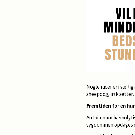
Nogle racer er i særli
sheepdog, irsk setter
Fremtiden for en h
Autoimmun hæmolytisk 
sygdommen opdages og