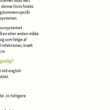
ystemet mod helt
d denne form findes
sygdommen opstår
nsystemet.
munsystemet
å en eller anden måde
ig som følge af
 infektioner, kræft
in.
gentlig?
t old english
ddel.
e. Jo tidligere