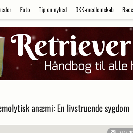
heder
Foto
Tip en nyhed
DKK-medlemskab
Race
olytisk anæmi: En livstruende sygdom
astrid