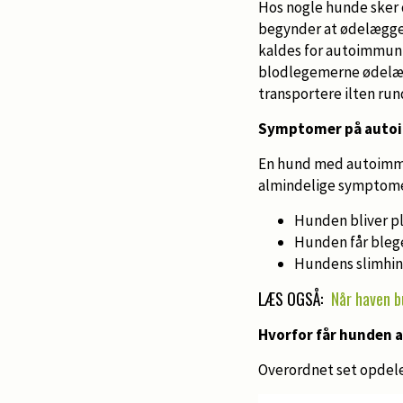
Hos nogle hunde sker
begynder at ødelægge 
kaldes for autoimmun
blodlegemerne ødelæg
transportere ilten rund
Symptomer på auto
En hund med autoimmun
almindelige symptome
Hunden bliver p
Hunden får bleg
Hundens slimhind
LÆS OGSÅ:
Når haven b
Hvorfor får hunden
Overordnet set opdel