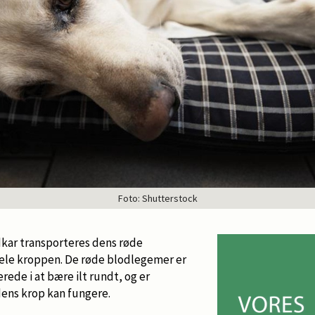
Foto: Shutterstock
ar transporteres dens røde
ele kroppen. De røde blodlegemer er
erede i at bære ilt rundt, og er
dens krop kan fungere.