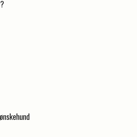
g?
 ønskehund