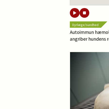
Dyrlæge/sundhed
Autoimmun hæmolyt
angriber hundens 