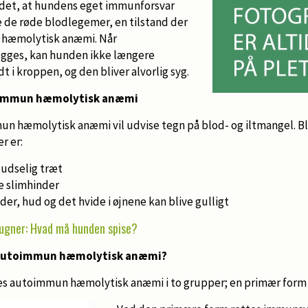
 det, at hundens eget immunforsvar
de røde blodlegemer, en tilstand der
 hæmolytisk anæmi. Når
ges, kan hunden ikke længere
t i kroppen, og den bliver alvorlig syg.
immun hæmolytisk anæmi
 hæmolytisk anæmi vil udvise tegn på blod- og iltmangel. B
r er:
ludselig træt
e slimhinder
er, hud og det hvide i øjnene kan blive gulligt
ugner: Hvad må hunden spise?
 autoimmun hæmolytisk anæmi?
es autoimmun hæmolytisk anæmi i to grupper; en primær form