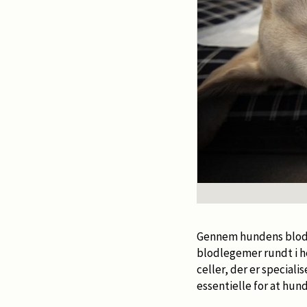
Gennem hundens blodk
blodlegemer rundt i h
celler, der er specialis
essentielle for at hun