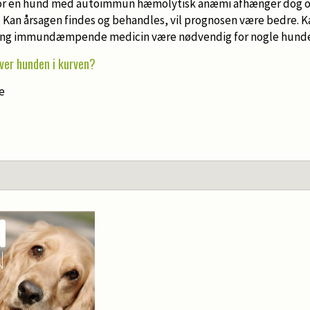
or en hund med autoimmun hæmolytisk anæmi afhænger dog o
 Kan årsagen findes og behandles, vil prognosen være bedre. Ka
slang immundæmpende medicin være nødvendig for nogle hund
ver hunden i kurven?
e