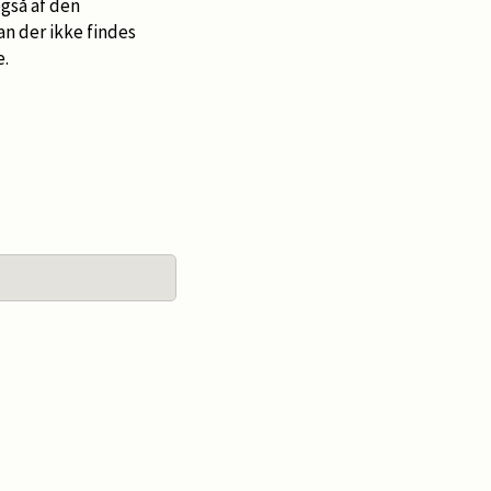
gså af den
n der ikke findes
e.