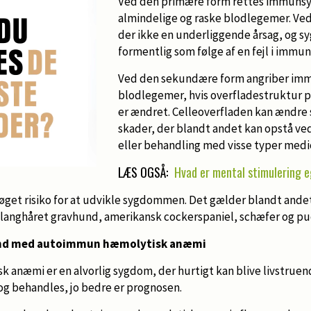
Ved den primære form rettes immuns
almindelige og raske blodlegemer. Ve
der ikke en underliggende årsag, og 
formentlig som følge af en fejl i immu
Ved den sekundære form angriber im
blodlegemer, hvis overfladestruktur p
er ændret. Celleoverfladen kan ændre s
skader, der blandt andet kan opstå ved
eller behandling med visse typer medic
LÆS OGSÅ:
Hvad er mental stimulering e
g øget risiko for at udvikle sygdommen. Det gælder blandt ande
, langhåret gravhund, amerikansk cockerspaniel, schæfer og pu
und med autoimmun hæmolytisk anæmi
anæmi er en alvorlig sygdom, der hurtigt kan blive livstruend
 behandles, jo bedre er prognosen.