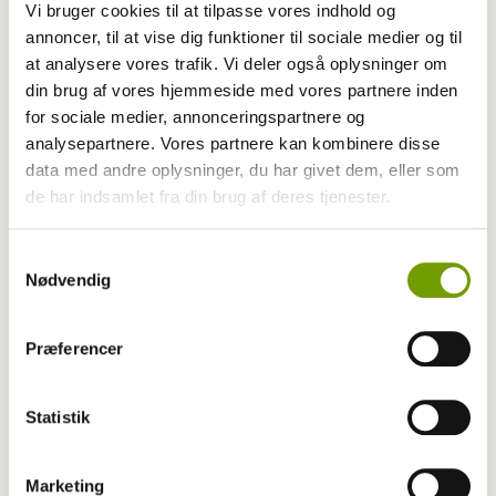
Vi bruger cookies til at tilpasse vores indhold og
annoncer, til at vise dig funktioner til sociale medier og til
at analysere vores trafik. Vi deler også oplysninger om
din brug af vores hjemmeside med vores partnere inden
for sociale medier, annonceringspartnere og
Aktuelt
analysepartnere. Vores partnere kan kombinere disse
data med andre oplysninger, du har givet dem, eller som
Hvordan hjælper du hunden i disse dage
de har indsamlet fra din brug af deres tjenester.
Samtykkevalg
Nødvendig
Præferencer
Statistik
Marketing