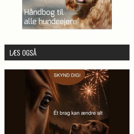
LÆS OGSÅ