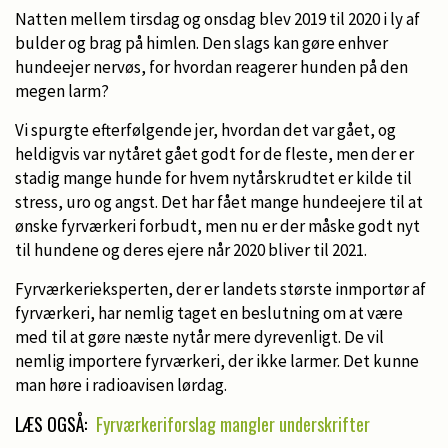
Natten mellem tirsdag og onsdag blev 2019 til 2020 i ly af
bulder og brag på himlen. Den slags kan gøre enhver
hundeejer nervøs, for hvordan reagerer hunden på den
megen larm?
Vi spurgte efterfølgende jer, hvordan det var gået, og
heldigvis var nytåret gået godt for de fleste, men der er
stadig mange hunde for hvem nytårskrudtet er kilde til
stress, uro og angst. Det har fået mange hundeejere til at
ønske fyrværkeri forbudt, men nu er der måske godt nyt
til hundene og deres ejere når 2020 bliver til 2021.
Fyrværkerieksperten, der er landets største inmportør af
fyrværkeri, har nemlig taget en beslutning om at være
med til at gøre næste nytår mere dyrevenligt. De vil
nemlig importere fyrværkeri, der ikke larmer. Det kunne
man høre i radioavisen lørdag.
LÆS OGSÅ:
Fyrværkeriforslag mangler underskrifter