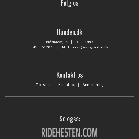
Følg os
Hunden.dk
Blåkildevej 15 | 9500 Hobro
+45 98 51 20 66
|
Mediehuset@wiegaarden.dk
Kontakt os
Tip os her
|
Kontakt os
|
Annoncering
Se også: