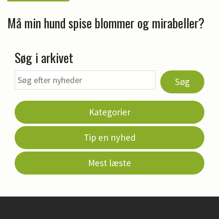
Må min hund spise blommer og mirabeller?
Søg i arkivet
Søg
Kategorier
Tip en nyhed
Mest læste