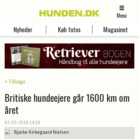
Menu
Nyheder
Køb fotos
Magasinet
< Tilbage
Britiske hundeejere går 1600 km om
året
01-03-2018 14:18
Bjarke Kirkegaard Nielsen