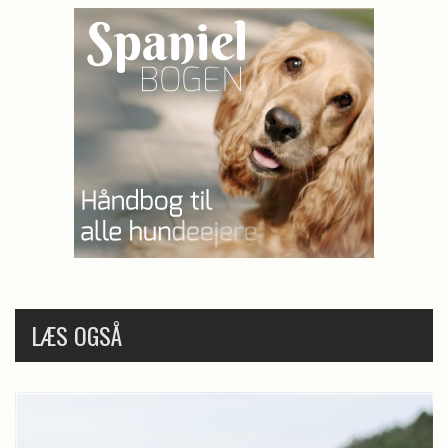
LÆS OGSÅ