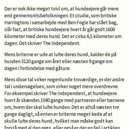
Der er nok ikke meget tvivl om, at hundeejere går mere
end gennemsnitsbefolkningen. Et studie, som britiske
Harringtons i samarbejde med Ben Fogle har stået bag,
slår fast, at britiske hundeejere hvert år går godt 1600
kilometer med deres hund. Det er cirka 4,5 kilometer om
dagen. Det skriver The Independent.
Mens briterne er ude at lufte deres hund, kalder de på
hunden 3120 gange om året eller næsten 9 gange om
dagen i forbindelse med gåture.
Mens disse tal virker nogenlunde troværdige, er der andre
tal i undersøgelsen, som virker noget mere overdrevne.
For eksempel skriver The Independent, at hundeejere
hvert år skændes 1040 gange med partneren eller børnene
om, hvem der skal lufte hunden. Det er altså næsten tre
gange dagligt, så enten er briterne meget kede af at
skulle lufte deres hund, hvilket man måske godt kan
forstå med al den regn, eller også er der en fejl i artiklen