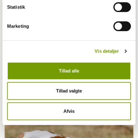
Statistik
Marketing
Vis detaljer
Pressemeddelelser
Tillad alle
Danskerne vil gå langt for at hjælpe dyr i
Tillad valgte
nød
Afvis