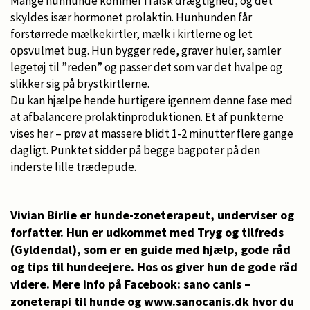
Mange hunhunde kommer i falsk drægtighed, og det
skyldes især hormonet prolaktin. Hunhunden får
forstørrede mælkekirtler, mælk i kirtlerne og let
opsvulmet bug. Hun bygger rede, graver huler, samler
legetøj til ”reden” og passer det som var det hvalpe og
slikker sig på brystkirtlerne.
Du kan hjælpe hende hurtigere igennem denne fase med
at afbalancere prolaktinproduktionen. Et af punkterne
vises her – prøv at massere blidt 1-2 minutter flere gange
dagligt. Punktet sidder på begge bagpoter på den
inderste lille trædepude.
Vivian Birlie er hunde-zoneterapeut, underviser og
forfatter. Hun er udkommet med Tryg og tilfreds
(Gyldendal), som er en guide med hjælp, gode råd
og tips til hundeejere. Hos os giver hun de gode råd
videre. Mere info på Facebook: sano canis –
zoneterapi til hunde og www.sanocanis.dk hvor du