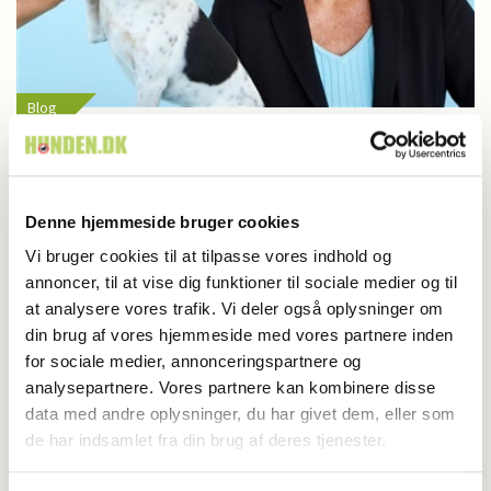
Blog
BLOG: Sallys historie -del 2 - Sallys ben
reddet fra amputation
Denne hjemmeside bruger cookies
Vi bruger cookies til at tilpasse vores indhold og
annoncer, til at vise dig funktioner til sociale medier og til
at analysere vores trafik. Vi deler også oplysninger om
din brug af vores hjemmeside med vores partnere inden
for sociale medier, annonceringspartnere og
analysepartnere. Vores partnere kan kombinere disse
data med andre oplysninger, du har givet dem, eller som
de har indsamlet fra din brug af deres tjenester.