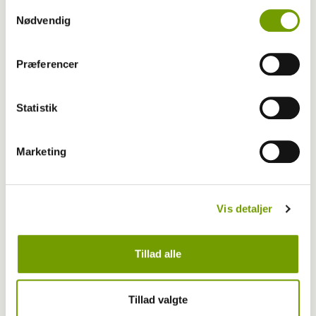
Samtykkevalg
Nødvendig
Dyrlæge/sundhed
Præferencer
Hvad sker der når tæven kommer i løbetid?
Statistik
Marketing
Vis detaljer
Tillad alle
Tillad valgte
Dyrlæge/sundhed