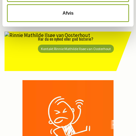
Zoneterapi reddede Kiwis liv
Afvis
Har du en nyhed eller god historie?
Kontakt Rinnie Mathilde Ilsøe van Oosterhout