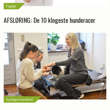
Fagligt
AFSLØRING: De 10 klogeste hunderacer
Dyrlæge/sundhed