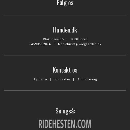
Følg os
Hunden.dk
Blåkildevej 15 | 9500 Hobro
+45 98 51 20 66
|
Mediehuset@wiegaarden.dk
Kontakt os
Tip os her
|
Kontakt os
|
Annoncering
Se også: