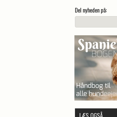
Del nyheden på:
LÆS OGSÅ