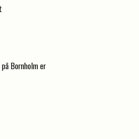
t
g på Bornholm er