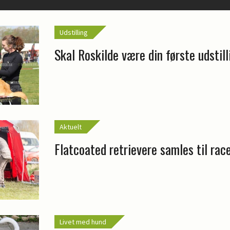
Udstilling
Skal Roskilde være din første udstil
Aktuelt
Flatcoated retrievere samles til ra
Livet med hund