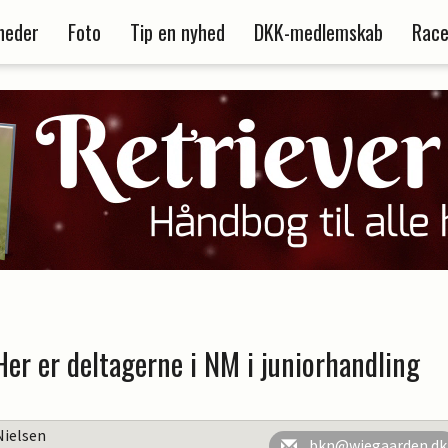
heder
Foto
Tip en nyhed
DKK-medlemskab
Race
 Her er deltagerne i NM i juniorhandling
Nielsen
bkn@wiegaarden.dk