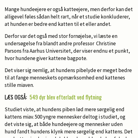
Mange hundeejere er også katteejere, men derfor kan det
alligevel føles sådan helt rart, når et studie konkluderer,
at hunden er bedre end katten til et eller andet.
Derfor var det også med stor fornøjelse, vi læste en
undersøgelse fra blandt andre professor Christine
Parsons fra Aarhus Universitet, der viser endnu et punkt,
hvor hundene giver kattene bagpote.
Det viser sig nemlig, at hundens pibelyde er meget bedre
til at fange menneskets opmærksomhed end kattenes
stille miaven.
LÆS OGSÅ:
549 dyr blev efterladt ved flytning
Studiet viste, at hundens piben lød mere sørgelig end
kattens miav. 500 yngre mennesker deltog i studiet, og
det viste sig, at både hundeejere og mennesker uden
hund fandt hundens klynk mere sørgelig end kattens. Det