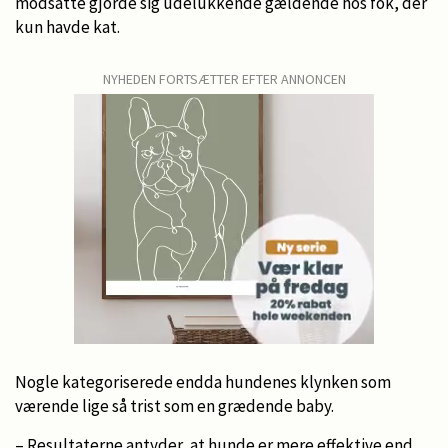
modsatte gjorde sig udelukkende gældende hos fok, der
kun havde kat.
NYHEDEN FORTSÆTTER EFTER ANNONCEN
Nogle kategoriserede endda hundenes klynken som
værende lige så trist som en grædende baby.
– Resultaterne antyder, at hunde er mere effektive end