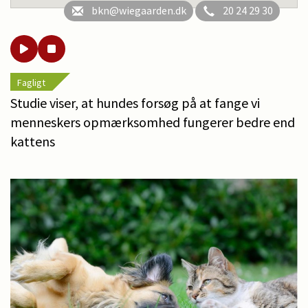
bkn@wiegaarden.dk
20 24 29 30
Fagligt
Studie viser, at hundes forsøg på at fange vi
menneskers opmærksomhed fungerer bedre end
kattens