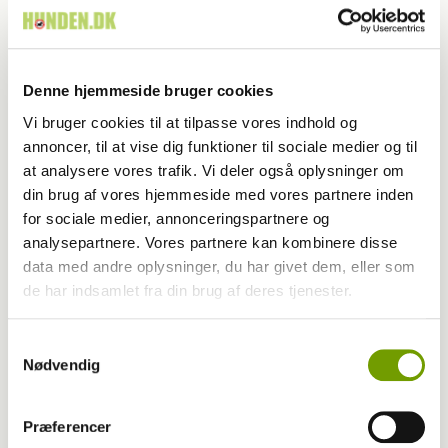
mennesker
Denne hjemmeside bruger cookies
Vi bruger cookies til at tilpasse vores indhold og
annoncer, til at vise dig funktioner til sociale medier og til
at analysere vores trafik. Vi deler også oplysninger om
din brug af vores hjemmeside med vores partnere inden
for sociale medier, annonceringspartnere og
analysepartnere. Vores partnere kan kombinere disse
data med andre oplysninger, du har givet dem, eller som
de har indsamlet fra din brug af deres tjenester.
Samtykkevalg
Fagligt
Nødvendig
Ny forskning om hundens tilblivelse
Præferencer