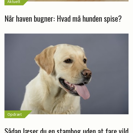
Aktuelt
Når haven bugner: Hvad må hunden spise?
Opdræt
Sådan læser du en stambog uden at fare vild