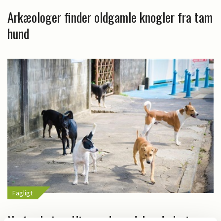
Arkæologer finder oldgamle knogler fra tam
hund
Fagligt
Ny forskning: Utrænede gadehunde lystrer