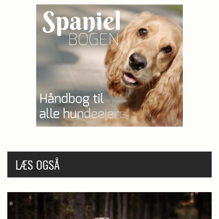
LÆS OGSÅ