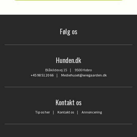
Følg os
Hunden.dk
Blåkildevej 15 | 9500 Hobro
+45 98 51 20 66
|
Mediehuset@wiegaarden.dk
Kontakt os
Tip os her
|
Kontakt os
|
Annoncering