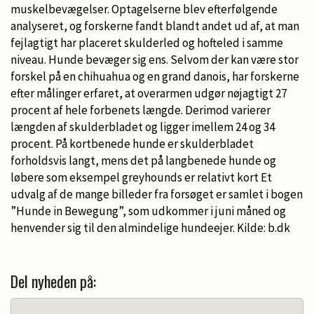
muskelbevægelser. Optagelserne blev efterfølgende
analyseret, og forskerne fandt blandt andet ud af, at man
fejlagtigt har placeret skulderled og hofteled i samme
niveau. Hunde bevæger sig ens. Selvom der kan være stor
forskel på en chihuahua og en grand danois, har forskerne
efter målinger erfaret, at overarmen udgør nøjagtigt 27
procent af hele forbenets længde. Derimod varierer
længden af skulderbladet og ligger imellem 24 og 34
procent. På kortbenede hunde er skulderbladet
forholdsvis langt, mens det på langbenede hunde og
løbere som eksempel greyhounds er relativt kort Et
udvalg af de mange billeder fra forsøget er samlet i bogen
”Hunde in Bewegung”, som udkommer i juni måned og
henvender sig til den almindelige hundeejer. Kilde: b.dk
Del nyheden på: