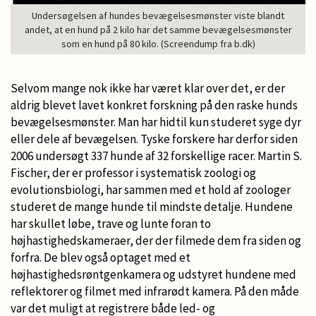
Undersøgelsen af hundes bevægelsesmønster viste blandt
andet, at en hund på 2 kilo har det samme bevægelsesmønster
som en hund på 80 kilo. (Screendump fra b.dk)
Selvom mange nok ikke har været klar over det, er der
aldrig blevet lavet konkret forskning på den raske hunds
bevægelsesmønster. Man har hidtil kun studeret syge dyr
eller dele af bevægelsen. Tyske forskere har derfor siden
2006 undersøgt 337 hunde af 32 forskellige racer. Martin S.
Fischer, der er professor i systematisk zoologi og
evolutionsbiologi, har sammen med et hold af zoologer
studeret de mange hunde til mindste detalje. Hundene
har skullet løbe, trave og lunte foran to
højhastighedskameraer, der der filmede dem fra siden og
forfra. De blev også optaget med et
højhastighedsrøntgenkamera og udstyret hundene med
reflektorer og filmet med infrarødt kamera. På den måde
var det muligt at registrere både led- og