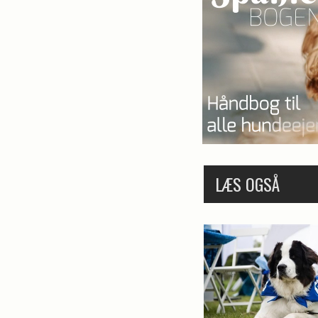
LÆS OGSÅ