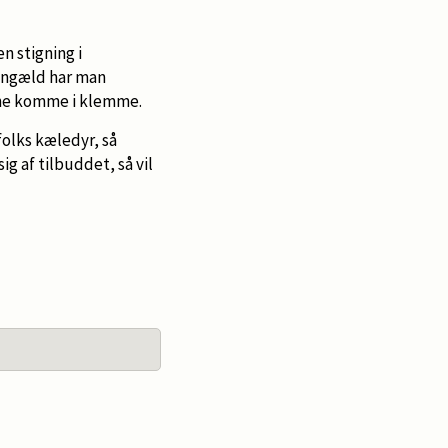
n stigning i
engæld har man
nne komme i klemme.
 folks kæledyr, så
ig af tilbuddet, så vil