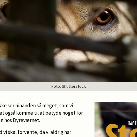
Foto: Shutterstock
ikke ser hinanden så meget, som vi
det også komme til at betyde noget for
an hos Dyreværnet.
d vi skal forvente, da vi aldrig har