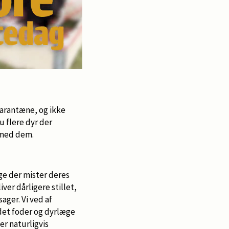
karantæne, og ikke
u flere dyr der
 med dem.
nge der mister deres
iver dårligere stillet,
ger. Vi ved af
 det foder og dyrlæge
er naturligvis