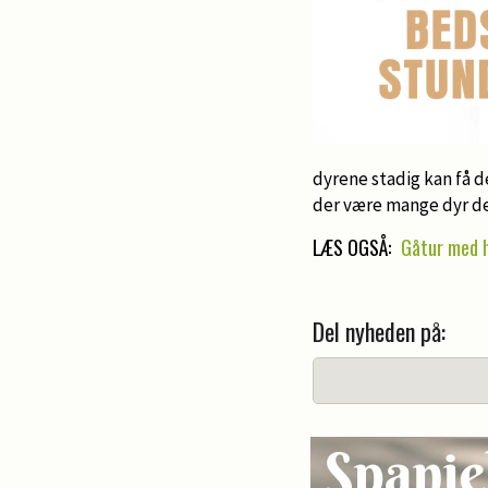
dyrene stadig kan få de
der være mange dyr de
LÆS OGSÅ:
Gåtur med 
Del nyheden på: