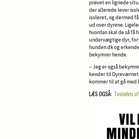
prøvet en lignede situ
der allerede lever iso
isoleret, og dermed få
ud over dyrene. Ligeled
hvordan skal de så få f
undervægtige dyr, for
hunden.dk og erkender,
bekymrer hende.
– Jeg er også bekymret
kender til Dyreværnets
kommer til at gå med 
LÆS OGSÅ:
Tusindvis a