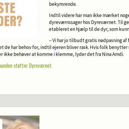
bekymrende.
Indtil videre har man ikke mærket noge
dyreværnssager hos Dyreværnet. Til g
etableret en hjælp til de dyr, som ku
– Vi har jo tilbudt gratis nødpasning af
t de har behov for, indtil ejeren bliver rask. Hvis folk benytter s
r ikke behøver at komme i klemme, lyder det fra Nina Amdi.
hunden støtter Dyreværnet