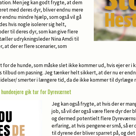
ation. Men jeg kan godt frygte, at dem
leret med deres dyr, bliver endnu mere
r endnu mindre hjælp, som også vil gå
es hvis nogle isolerer sig helt,
oder til deres dyr, som kan give flere
tæller udrykningsleder Nina Amdi til
 at der er flere scenarier, som
 for de hunde, som måske slet ikke kommer ud, hvis ejer er i 
 tilbud om pasning. Jeg tænker helt sikkert, at der nu er endn
lidelser/ smerter i længere tid, da de ikke kommer til dyrlæge
f hundeejere gik tur for Dyreværnet
Jeg kan også frygte, at hvis der er ma
job, så vil der også være flere dyr der bl
og dermed potentielt flere Dyreværnssa
erfaring, at hvis pengene er små, så er
til dyrene der bliver sparret på, og det 