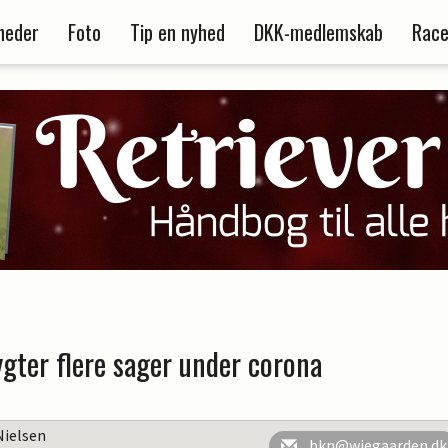
heder
Foto
Tip en nyhed
DKK-medlemskab
Race
gter flere sager under corona
Nielsen
bkn@wiegaarden.dk