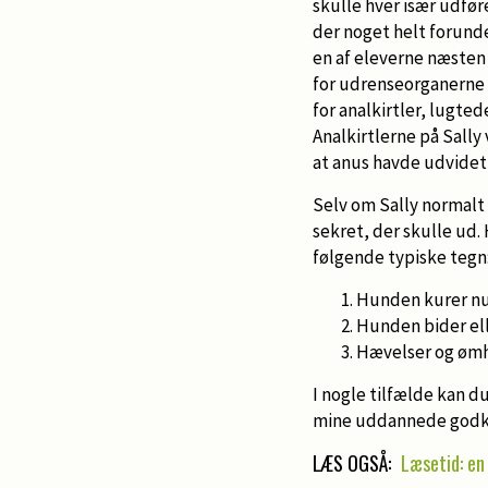
skulle hver især udfør
der noget helt forunder
en af eleverne næsten
for udrenseorganerne 
for analkirtler, lugte
Analkirtlerne på Sally
at anus havde udvidet 
Selv om Sally normalt 
sekret, der skulle ud.
følgende typiske tegn
Hunden kurer nu
Hunden bider el
Hævelser og ømh
I nogle tilfælde kan d
mine uddannede godke
LÆS OGSÅ:
Læsetid: en