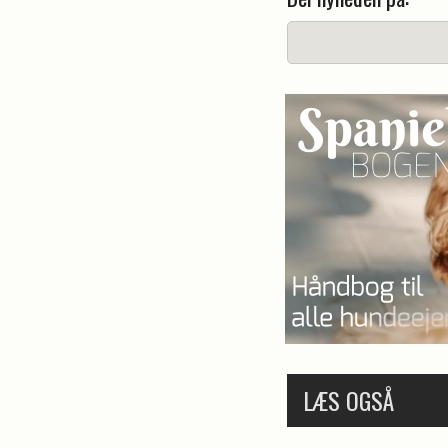
LÆS OGSÅ