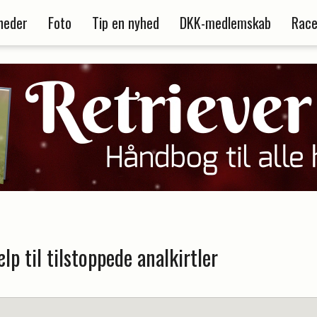
heder
Foto
Tip en nyhed
DKK-medlemskab
Race
p til tilstoppede analkirtler