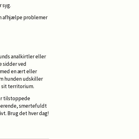
r syg.
kan afhjælpe problemer
nds analkirtler eller
De sidder ved
med en ært eller
om hunden udskiller
it territorium.
r tilstoppede
enerende, smertefuldt
ivt. Brug det hver dag!