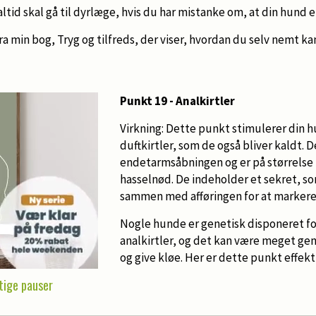
ltid skal gå til dyrlæge, hvis du har mistanke om, at din hund e
ra min bog, Tryg og tilfreds, der viser, hvordan du selv nemt 
Punkt 19 - Analkirtler
Virkning: Dette punkt stimulerer din hu
duftkirtler, som de også bliver kaldt. 
endetarmsåbningen og er på størrelse 
hasselnød. De indeholder et sekret, s
sammen med afføringen for at markere s
Nogle hunde er genetisk disponeret fo
analkirtler, og det kan være meget g
og give kløe. Her er dette punkt effekt
gtige pauser