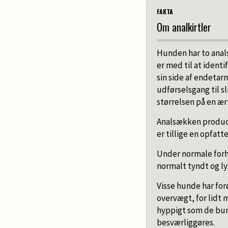
FAKTA
Om analkirtler
Hunden har to anals
er med til at ident
sin side af endetar
udførselsgang til s
størrelsen på en ært
Analsækken producer
er tillige en opfatt
Under normale forh
normalt tyndt og ly
Visse hunde har forø
overvægt, for lidt 
hyppigt som de burd
besværliggøres.