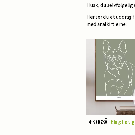
Husk, du selvfølgelig a
Her ser du et uddrag f
med analkirtlerne:
LÆS OGSÅ:
Blog: De vi