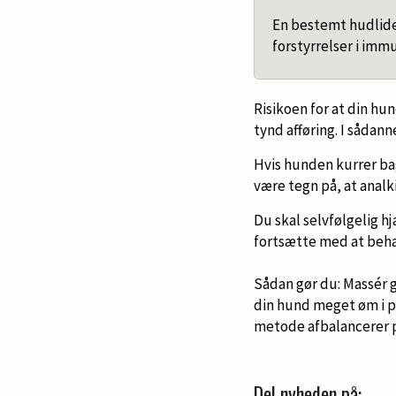
En bestemt hudlide
forstyrrelser i immu
Risikoen for at din hun
tynd afføring. I sådann
Hvis hunden kurrer ba
være tegn på, at anal
Du skal selvfølgelig h
fortsætte med at beh
Sådan gør du: Massér g
din hund meget øm i pun
metode afbalancerer p
Del nyheden på: