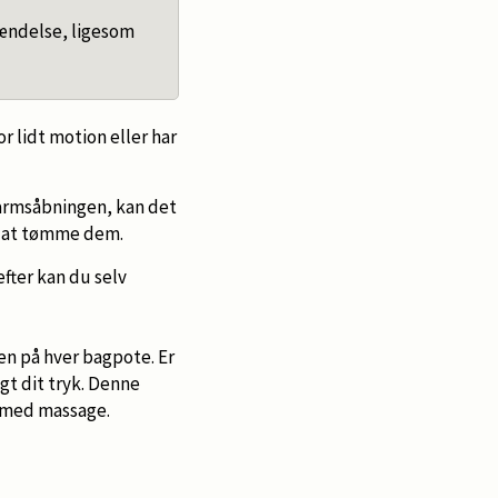
tændelse, ligesom
or lidt motion eller har
tarmsåbningen, kan det
ge at tømme dem.
efter kan du selv
en på hver bagpote. Er
gt dit tryk. Denne
e med massage.