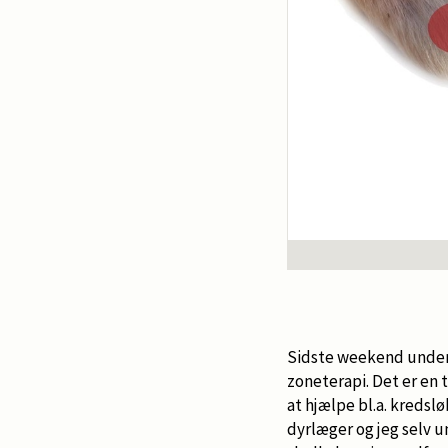
Sidste weekend underv
zoneterapi. Det er en 
at hjælpe bl.a. kredsl
dyrlæger og jeg selv 