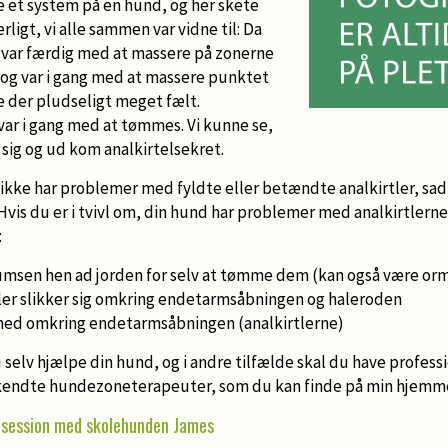
e et system på en hund, og her skete
ligt, vi alle sammen var vidne til: Da
 var færdig med at massere på zonerne
og var i gang med at massere punktet
de der pludseligt meget fælt.
 var i gang med at tømmes. Vi kunne se,
sig og ud kom analkirtelsekret.
ikke har problemer med fyldte eller betændte analkirtler, sad
 Hvis du er i tvivl om, din hund har problemer med analkirtlerne
:
msen hen ad jorden for selv at tømme dem (kan også være or
ler slikker sig omkring endetarmsåbningen og haleroden
ed omkring endetarmsåbningen (analkirtlerne)
u selv hjælpe din hund, og i andre tilfælde skal du have profess
ndte hundezoneterapeuter, som du kan finde på min hjemm
 session med skolehunden James