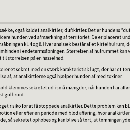
ække, også kaldet analkirtler, duftkirtler. Det er hundens ”duft
ificere hunden ved afmærkning af territoriet. De er placeret u
msåbningen kl. 4 og 8. Hver analsæk består af et kirtelhulrum, d
limhinden i endetarmsåbningen. Størrelsen af hulrummet kan va
 til størrelsen på en hasselnød.
er et sekret med en stærk karakteristisk lugt, der har et terri
else af, at analkirtlerne også hjælper hunden af med toxiner.
old klemmes sekretet ud i små mængder, når hunden har afføri
st gulbrunt.
get risiko for at få stoppede analkirtler. Dette problem kan bl.a
motion eller efter en periode med blød afføring, hvor analkirtl
e, så sekretet ophobes og kan blive så tørt, at tømningen yde