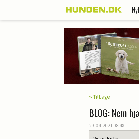
Ny
< Tilbage
BLOG: Nem hjæl
29-04-2021 08:48
Vivian Birlie