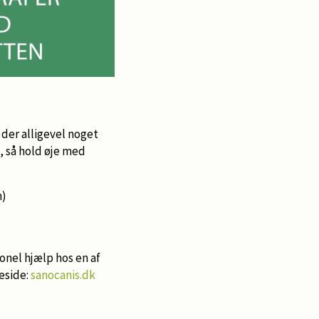
 der alligevel noget
, så hold øje med
m)
ionel hjælp hos en af
eside:
sanocanis.dk