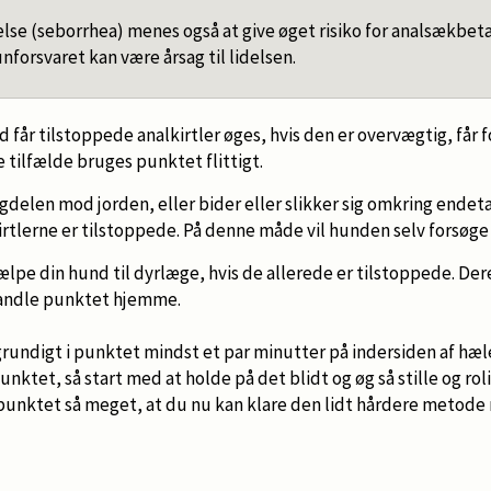
lse (seborrhea) menes også at give øget risiko for analsækbe
nforsvaret kan være årsag til lidelsen.
d får tilstoppede analkirtler øges, hvis den er overvægtig, får f
e tilfælde bruges punktet flittigt.
gdelen mod jorden, eller bider eller slikker sig omkring ende
kirtlerne er tilstoppede. På denne måde vil hunden selv forsø
jælpe din hund til dyrlæge, hvis de allerede er tilstoppede. Der
andle punktet hjemme.
rundigt i punktet mindst et par minutter på indersiden af hæl
ktet, så start med at holde på det blidt og øg så stille og roli
unktet så meget, at du nu kan klare den lidt hårdere metod