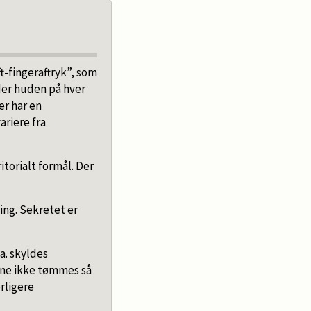
-finger­aftryk”, som
nder huden på hver
er har en
riere fra
torialt formål. Der
ng. Sekretet er
. skyl­des
erne ikke tømmes så
rligere