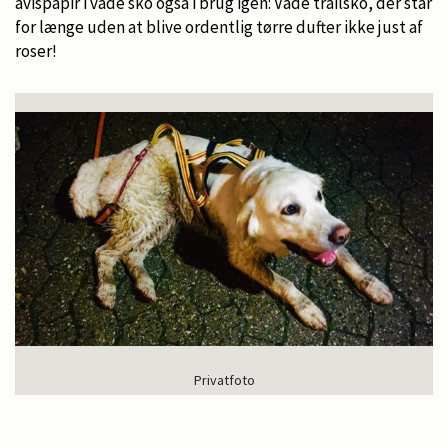
avispapir i våde sko også i brug igen: Våde trailsko, der står
for længe uden at blive ordentlig tørre dufter ikke just af
roser!
Privatfoto