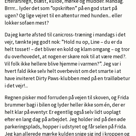
Efterårsregn, blæst, kulde, mørke og mudder. Mandag.
Brrrr.... lyder det som ”opskriften” på en god start på
ugen? Og lige vejret til en aftentur med hunden... eller
lokker sofaen mest?
Da jeg kørte afsted til canicross-træning i mandags i det
vejr, tænkte jeg godt nok: ”Hold nu op, Line – du er da
helt tosset! – det bliver en kold og klam omgang – og tror
du overhovedet, at nogen er skøre nok til at være med?.
Vil folk ikke hellere blive hjemme i varmen?”. Jeg var i
hvert fald ikke selv helt overbevist om det smarte i at
have inviteret Dirty Paws-klubben med på en trailløbetur
i det vejr!...
Regnen pisker mod forruden på vejen til skoven, og Frida
brummer bagi i bilen og lyder heller ikke som én, der er
helt klar på eventyr. Er egentlig også selv lidt uoplagt
efter en lang dag på arbejdet. Jeg holder ind på den øde
parkeringsplads, hopper i udstyret og får selen på Frida.
Jeg kan allerede mærke kulden snige sig ind i kroppen og