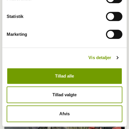
Statistik
Marketing
Vis detaljer
Tillad alle
Blog - Yasmin Bøllehuus
Blog: De vigtige pauser
Tillad valgte
Afvis