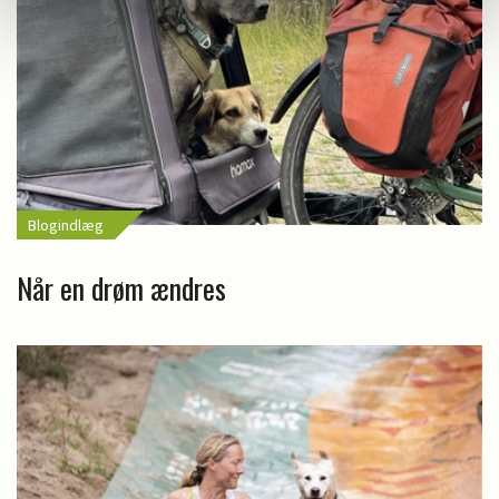
Blogindlæg
Når en drøm ændres