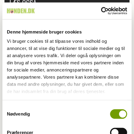
LÆS OGSÅ
Denne hjemmeside bruger cookies
Vi bruger cookies til at tilpasse vores indhold og
annoncer, til at vise dig funktioner til sociale medier og til
at analysere vores trafik. Vi deler også oplysninger om
din brug af vores hjemmeside med vores partnere inden
for sociale medier, annonceringspartnere og
analysepartnere. Vores partnere kan kombinere disse
data med andre oplysninger, du har givet dem, eller som
de har indsamlet fra din brug af deres tjenester.
Blog - Yasmin Bøllehuus
Samtykkevalg
Nødvendig
Læsetid: en session med skolehunden James
Præferencer