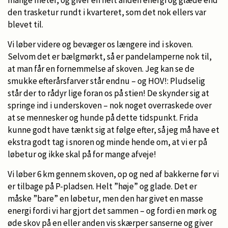
mange meter, og giver en helt anden energi og glæde end
den trasketur rundt i kvarteret, som det nok ellers var
blevet til.
Vi løber videre og bevæger os længere ind i skoven.
Selvom det er bælgmørkt, så er pandelamperne nok til,
at man får en fornemmelse af skoven. Jeg kan se de
smukke efterårsfarver står endnu – og HOV!: Pludselig
står der to rådyr lige foran os på stien! De skynder sig at
springe ind i underskoven – nok noget overraskede over
at se mennesker og hunde på dette tidspunkt. Frida
kunne godt have tænkt sig at følge efter, så jeg må have et
ekstra godt tag i snoren og minde hende om, at vi er på
løbetur og ikke skal på for mange afveje!
Vi løber 6 km gennem skoven, op og ned af bakkerne før vi
er tilbage på P-pladsen. Helt ”høje” og glade. Det er
måske ”bare” en løbetur, men den har givet en masse
energi fordi vi har gjort det sammen – og fordi en mørk og
øde skov på en eller anden vis skærper sanserne og giver