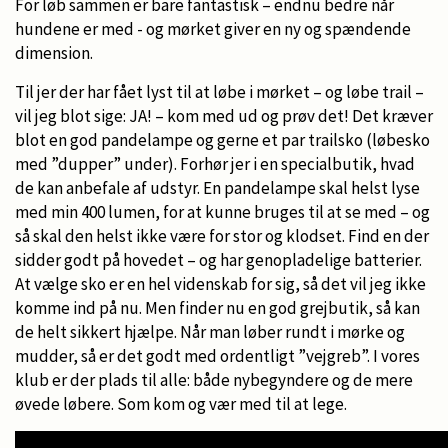
For løb sammen er bare fantastisk – endnu bedre når
hundene er med - og mørket giver en ny og spændende
dimension.
Til jer der har fået lyst til at løbe i mørket – og løbe trail –
vil jeg blot sige: JA! – kom med ud og prøv det! Det kræver
blot en god pandelampe og gerne et par trailsko (løbesko
med ”dupper” under). Forhør jer i en specialbutik, hvad
de kan anbefale af udstyr. En pandelampe skal helst lyse
med min 400 lumen, for at kunne bruges til at se med – og
så skal den helst ikke være for stor og klodset. Find en der
sidder godt på hovedet – og har genopladelige batterier.
At vælge sko er en hel videnskab for sig, så det vil jeg ikke
komme ind på nu. Men finder nu en god grejbutik, så kan
de helt sikkert hjælpe. Når man løber rundt i mørke og
mudder, så er det godt med ordentligt ”vejgreb”. I vores
klub er der plads til alle: både nybegyndere og de mere
øvede løbere. Som kom og vær med til at lege.