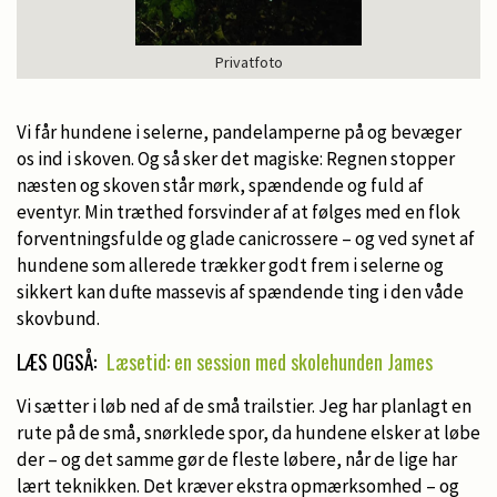
Privatfoto
Vi får hundene i selerne, pandelamperne på og bevæger
os ind i skoven. Og så sker det magiske: Regnen stopper
næsten og skoven står mørk, spændende og fuld af
eventyr. Min træthed forsvinder af at følges med en flok
forventningsfulde og glade canicrossere – og ved synet af
hundene som allerede trækker godt frem i selerne og
sikkert kan dufte massevis af spændende ting i den våde
skovbund.
LÆS OGSÅ:
Læsetid: en session med skolehunden James
Vi sætter i løb ned af de små trailstier. Jeg har planlagt en
rute på de små, snørklede spor, da hundene elsker at løbe
der – og det samme gør de fleste løbere, når de lige har
lært teknikken. Det kræver ekstra opmærksomhed – og