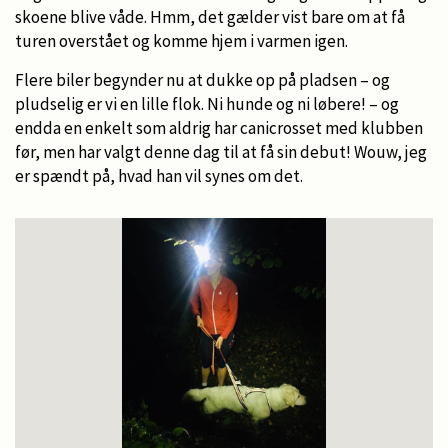
skoene blive våde. Hmm, det gælder vist bare om at få
turen overstået og komme hjem i varmen igen.
Flere biler begynder nu at dukke op på pladsen – og
pludselig er vi en lille flok. Ni hunde og ni løbere! – og
endda en enkelt som aldrig har canicrosset med klubben
før, men har valgt denne dag til at få sin debut! Wouw, jeg
er spændt på, hvad han vil synes om det.