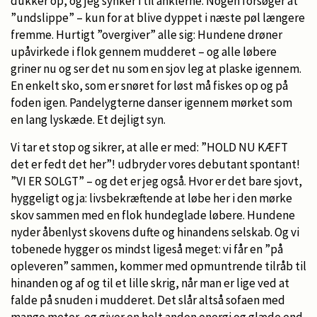
dukker op, og jeg synker i til anklerne. Nogen forsøger at
”undslippe” – kun for at blive dyppet i næste pøl længere
fremme. Hurtigt ”overgiver” alle sig: Hundene drøner
upåvirkede i flok gennem mudderet – og alle løbere
griner nu og ser det nu som en sjov leg at plaske igennem.
En enkelt sko, som er snøret for løst må fiskes op og på
foden igen. Pandelygterne danser igennem mørket som
en lang lyskæde. Et dejligt syn.
Vi tar et stop og sikrer, at alle er med: ”HOLD NU KÆFT
det er fedt det her”! udbryder vores debutant spontant!
”VI ER SOLGT” – og det er jeg også. Hvor er det bare sjovt,
hyggeligt og ja: livsbekræftende at løbe her i den mørke
skov sammen med en flok hundeglade løbere. Hundene
nyder åbenlyst skovens dufte og hinandens selskab. Og vi
tobenede hygger os mindst ligeså meget: vi får en ”på
opleveren” sammen, kommer med opmuntrende tilråb til
hinanden og af og til et lille skrig, når man er lige ved at
falde på snuden i mudderet. Det slår altså sofaen med