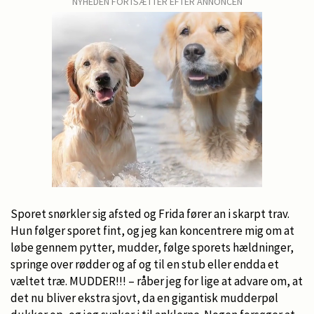
NYHEDEN FORTSÆTTER EFTER ANNONCEN
Sporet snørkler sig afsted og Frida fører an i skarpt trav.
Hun følger sporet fint, og jeg kan koncentrere mig om at
løbe gennem pytter, mudder, følge sporets hældninger,
springe over rødder og af og til en stub eller endda et
væltet træ. MUDDER!!! – råber jeg for lige at advare om, at
det nu bliver ekstra sjovt, da en gigantisk mudderpøl