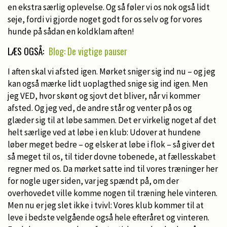
en ekstra særlig oplevelse. Og så føler vi os nok også lidt
seje, fordi vi gjorde noget godt for os selv og for vores
hunde på sådan en koldklam aften!
LÆS OGSÅ:
Blog: De vigtige pauser
I aften skal vi afsted igen. Mørket sniger sig ind nu – og jeg
kan også mærke lidt uoplagthed snige sig ind igen. Men
jeg VED, hvor skønt og sjovt det bliver, når vi kommer
afsted. Og jeg ved, de andre står og venter på os og
glæder sig til at løbe sammen. Det er virkelig noget af det
helt særlige ved at løbe i en klub: Udover at hundene
løber meget bedre – og elsker at løbe i flok – så giver det
så meget til os, til tider dovne tobenede, at fællesskabet
regner med os. Da mørket satte ind til vores træninger her
for nogle uger siden, var jeg spændt på, om der
overhovedet ville komme nogen til træning hele vinteren.
Men nu er jeg slet ikke i tvivl: Vores klub kommer til at
leve i bedste velgående også hele efteråret og vinteren.