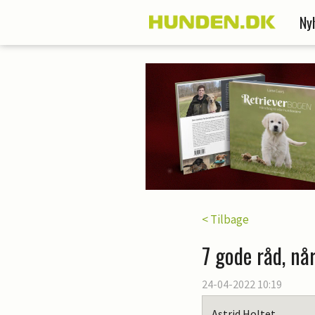
Ny
< Tilbage
7 gode råd, nå
24-04-2022 10:19
Astrid Holtet