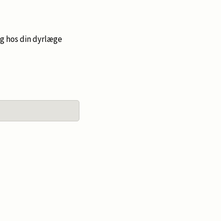
ing hos din dyrlæge