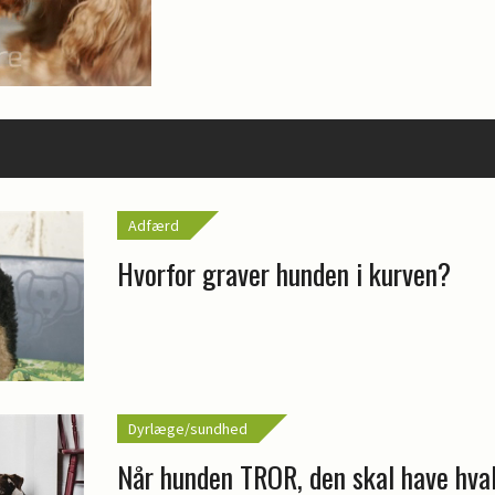
Adfærd
Hvorfor graver hunden i kurven?
Dyrlæge/sundhed
Når hunden TROR, den skal have hva