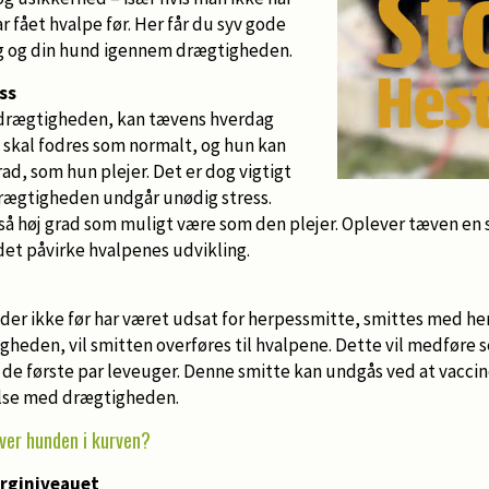
r fået hvalpe før. Her får du syv gode
ig og din hund igennem drægtigheden.
ss
 drægtigheden, kan tævens hverdag
 skal fodres som normalt, og hun kan
d, som hun plejer. Det er dog vigtigt
 drægtigheden undgår unødig stress.
så høj grad som muligt være som den plejer. Oplever tæven en 
det påvirke hvalpenes udvikling.
der ikke før har været udsat for herpessmitte, smittes med he
igheden, vil smitten overføres til hvalpene. Dette vil medføre s
 de første par leveuger. Denne smitte kan undgås ved at vacc
else med drægtigheden.
ver hunden i kurven?
erginiveauet