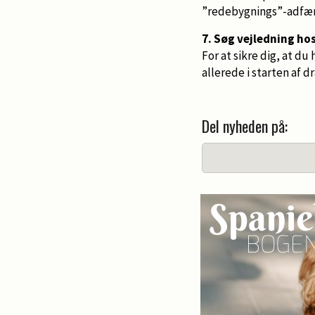
”redebygnings”-adfær
7. Søg vejledning ho
For at sikre dig, at du
allerede i starten af d
Del nyheden på: