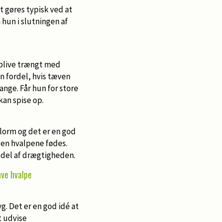
t gøres typisk ved at
hun i slutningen af
 blive trængt med
n fordel, hvis tæven
nge. Får hun for store
kan spise op.
lorm og det er en god
den hvalpene fødes.
 del af drægtigheden.
ave hvalpe
yg. Det er en god idé at
t udvise