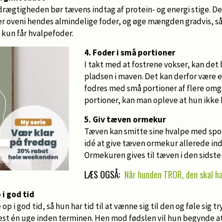
drægtigheden bør tævens indtag af protein- og energi stige. De
r oveni hendes almindelige foder, og øge mængden gradvis, så 
 kun får hvalpefoder.
4. Foder i små portioner
I takt med at fostrene vokser, kan det
pladsen i maven. Det kan derfor være e
fodres med små portioner af flere omga
portioner, kan man opleve at hun ikke 
5. Giv tæven ormekur
Tæven kan smitte sine hvalpe med spo
idé at give tæven ormekur allerede in
Ormekuren gives til tæven i den sidste
LÆS OGSÅ:
Når hunden TROR, den skal h
i god tid
 i god tid, så hun har tid til at vænne sig til den og føle sig tr
est én uge inden terminen. Hen mod fødslen vil hun begynde a