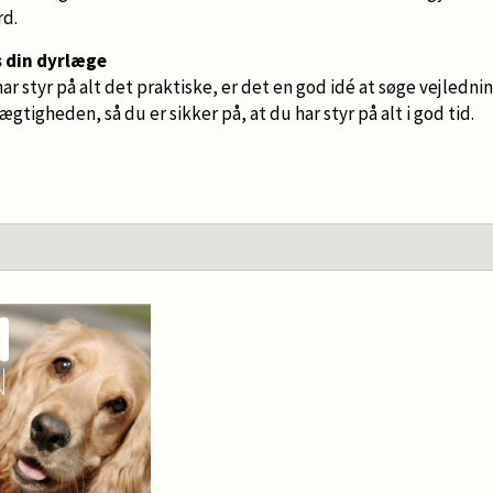
d.
s din dyrlæge
 har styr på alt det praktiske, er det en god idé at søge vejledn
rægtigheden, så du er sikker på, at du har styr på alt i god tid.