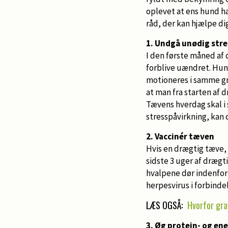
oplevet at ens hund ha
råd, der kan hjælpe d
1. Undgå unødig stre
I den første måned af
forblive uændret. Hun
motioneres i samme gra
at man fra starten af
Tævens hverdag skal i 
stresspåvirkning, kan 
2. Vaccinér tæven
Hvis en drægtig tæve, 
sidste 3 uger af drægt
hvalpene dør indenfor
herpesvirus i forbind
LÆS OGSÅ:
Hvorfor gra
3. Øg protein- og en