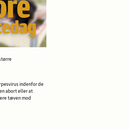
større
rpesvirus indenfor de
en abort eller at
inere tæven mod