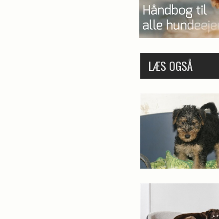
LÆS OGSÅ