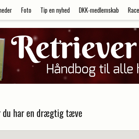
heder
Foto
Tip en nyhed
DKK-medlemskab
Race
r du har en drægtig tæve