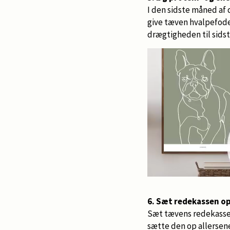
I den sidste måned af 
give tæven hvalpefode
drægtigheden til sidst
6. Sæt redekassen op 
Sæt tævens redekasse op
sætte den op allersen