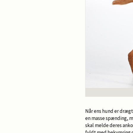
Når ens hund er drægt
en masse spænding, m
skal melde deres anko
fyldt med bekymring o