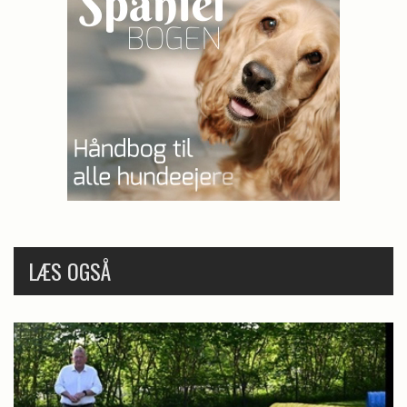
LÆS OGSÅ