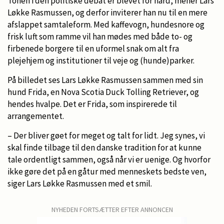
Tonen i den politiske debat er blevet for hård, mener Lars
Løkke Rasmussen, og derfor inviterer han nu til en mere
afslappet samtaleform. Med kaffevogn, hundesnore og
frisk luft som ramme vil han mødes med både to- og
firbenede borgere til en uformel snak om alt fra
plejehjem og institutioner til veje og (hunde)parker.
På billedet ses Lars Løkke Rasmussen sammen med sin
hund Frida, en Nova Scotia Duck Tolling Retriever, og
hendes hvalpe. Det er Frida, som inspirerede til
arrangementet.
– Der bliver gøet for meget og talt for lidt. Jeg synes, vi
skal finde tilbage til den danske tradition for at kunne
tale ordentligt sammen, også når vi er uenige. Og hvorfor
ikke gøre det på en gåtur med menneskets bedste ven,
siger Lars Løkke Rasmussen med et smil.
NYHEDEN FORTSÆTTER EFTER ANNONCEN