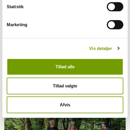
Statistik
Marketing
Vis detaljer
Tillad alle
Livet med hund
Tillad valgte
Guide til hike med hunden
Afvis