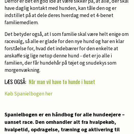
Derfor er det en god ide at være sikker på, at alle, der skal
have daglig kontakt med hunden, kan tåle den og er
indstillet på at dele deres hverdag med et 4-benet
familiemedlem.
Det betyder også, at I som familie skal være helt enige om
racevalg, så alle er glade for den nye hund og har en klar
forståelse for, hvad det indebærer for den enkelte at
anskaffe sig lige netop denne hund - det er jo alle i
familien, der får hundehår på tøjet og snudekys som
morgenvækning.
LÆS OGSÅ:
Når man vil have to hunde i huset
Køb Spanielbogen her
Spanielbogen er en håndbog for alle hundeejere –
uanset race. Den omhandler alt fra hvalpekøb,
hvalpetid, opdragelse, træning og aktivering til