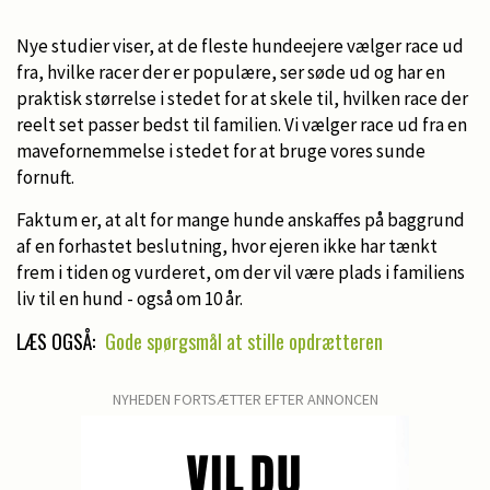
Nye studier viser, at de fleste hundeejere vælger race ud
fra, hvilke racer der er populære, ser søde ud og har en
praktisk størrelse i stedet for at skele til, hvilken race der
reelt set passer bedst til familien. Vi vælger race ud fra en
mavefornemmelse i stedet for at bruge vores sunde
fornuft.
Faktum er, at alt for mange hunde anskaffes på baggrund
af en forhastet beslutning, hvor ejeren ikke har tænkt
frem i tiden og vurderet, om der vil være plads i familiens
liv til en hund - også om 10 år.
LÆS OGSÅ:
Gode spørgsmål at stille opdrætteren
NYHEDEN FORTSÆTTER EFTER ANNONCEN