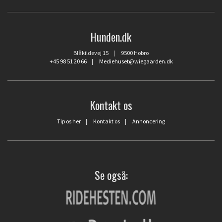
Hunden.dk
Blåkildevej 15 | 9500 Hobro
+45 98 51 20 66
|
Mediehuset@wiegaarden.dk
Kontakt os
Tip os her
|
Kontakt os
|
Annoncering
Se også: