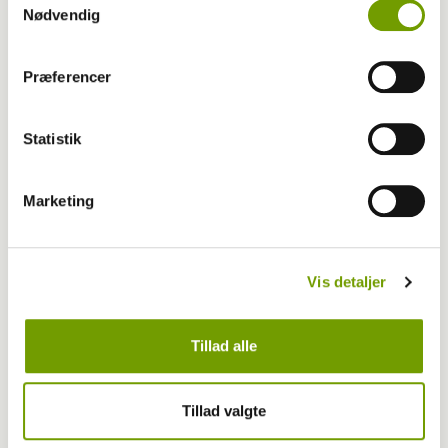
Pressemeddelelser
Nødvendig
Dyk ned i det: Gør din hund til en glad
Præferencer
vandhund
Statistik
Marketing
Vis detaljer
Tillad alle
Tillad valgte
Aktuelt