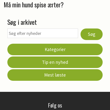
Må min hund spise ærter?
Søg i arkivet
Søg
Kategorier
Tip en nyhed
Mest læste
Følg os