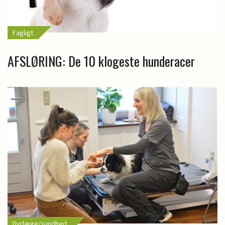
Fagligt
AFSLØRING: De 10 klogeste hunderacer
Dyrlæge/sundhed