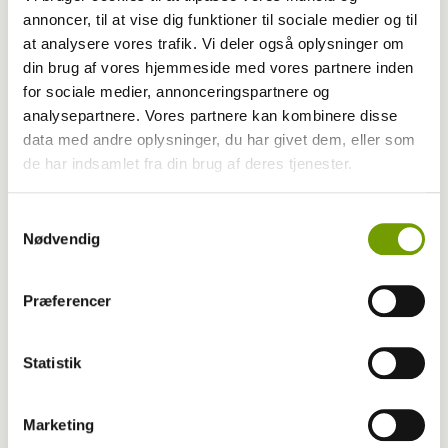
annoncer, til at vise dig funktioner til sociale medier og til
at analysere vores trafik. Vi deler også oplysninger om
din brug af vores hjemmeside med vores partnere inden
for sociale medier, annonceringspartnere og
Livet med hund
analysepartnere. Vores partnere kan kombinere disse
data med andre oplysninger, du har givet dem, eller som
Norge: Hund låste bilen indefra
de har indsamlet fra din brug af deres tjenester.
Samtykkevalg
Nødvendig
Præferencer
Statistik
Marketing