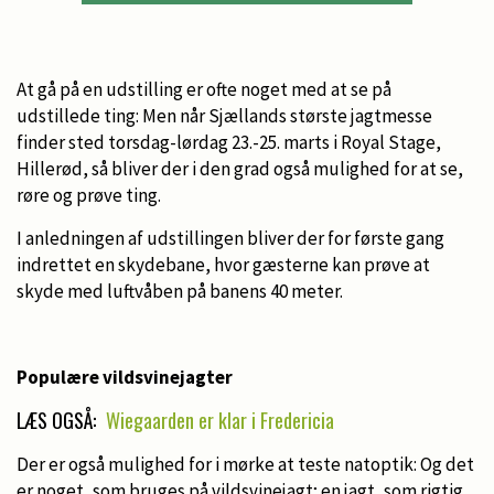
At gå på en udstilling er ofte noget med at se på
udstillede ting: Men når Sjællands største jagtmesse
finder sted torsdag-lørdag 23.-25. marts i Royal Stage,
Hillerød, så bliver der i den grad også mulighed for at se,
røre og prøve ting.
I anledningen af udstillingen bliver der for første gang
indrettet en skydebane, hvor gæsterne kan prøve at
skyde med luftvåben på banens 40 meter.
Populære vildsvinejagter
LÆS OGSÅ:
Wiegaarden er klar i Fredericia
Der er også mulighed for i mørke at teste natoptik: Og det
er noget, som bruges på vildsvinejagt; en jagt, som rigtig