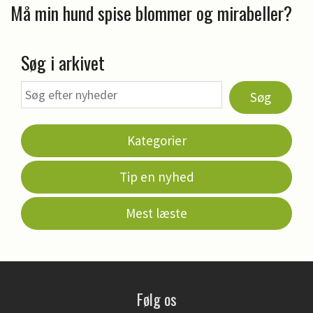
Må min hund spise blommer og mirabeller?
Søg i arkivet
Søg
Kategorier
Tip en nyhed
Mest læste
Følg os