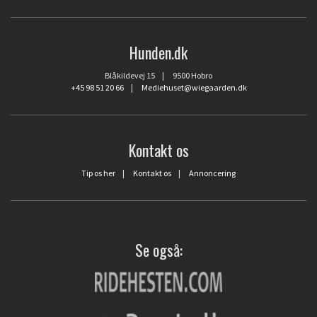
Hunden.dk
Blåkildevej 15 | 9500 Hobro
+45 98 51 20 66
|
Mediehuset@wiegaarden.dk
Kontakt os
Tip os her
|
Kontakt os
|
Annoncering
Se også: