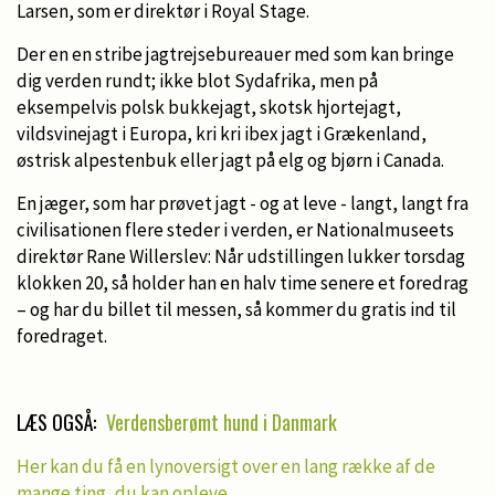
Larsen, som er direktør i Royal Stage.
Der en en stribe jagtrejsebureauer med som kan bringe
dig verden rundt; ikke blot Sydafrika, men på
eksempelvis polsk bukkejagt, skotsk hjortejagt,
vildsvinejagt i Europa, kri kri ibex jagt i Grækenland,
østrisk alpestenbuk eller jagt på elg og bjørn i Canada.
En jæger, som har prøvet jagt - og at leve - langt, langt fra
civilisationen flere steder i verden, er Nationalmuseets
direktør Rane Willerslev: Når udstillingen lukker torsdag
klokken 20, så holder han en halv time senere et foredrag
– og har du billet til messen, så kommer du gratis ind til
foredraget.
LÆS OGSÅ:
Verdensberømt hund i Danmark
Her kan du få en lynoversigt over en lang række af de
mange ting, du kan opleve