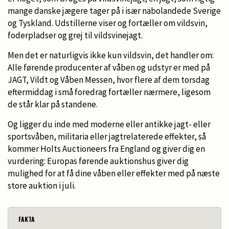
mange danske jægere tager på i især nabolandede Sverige
og Tyskland. Udstillerne viser og fortæller om vildsvin,
foderpladser og grej til vildsvinejagt.
Men det er naturligvis ikke kun vildsvin, det handler om:
Alle førende producenter af våben og udstyr er med på
JAGT, Vildt og Våben Messen, hvor flere af dem torsdag
eftermiddag i små foredrag fortæller nærmere, ligesom
de står klar på standene.
Og ligger du inde med moderne eller antikke jagt- eller
sportsvåben, militaria eller jagtrelaterede effekter, så
kommer Holts Auctioneers fra England og giver dig en
vurdering: Europas førende auktionshus giver dig
mulighed for at få dine våben eller effekter med på næste
store auktion i juli.
FAKTA