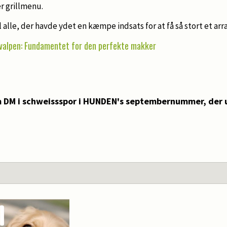
er grillmenu.
il alle, der havde ydet en kæmpe indsats for at få så stort et ar
valpen: Fundamentet for den perfekte makker
DM i schweissspor i HUNDEN's septembernummer, der 