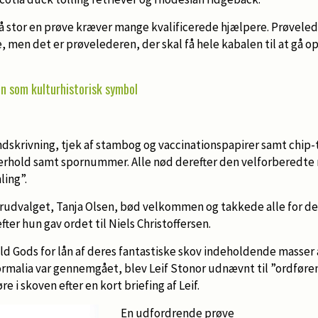
å stor en prøve kræver mange kvalificerede hjælpere. Prøvelede
men det er prøvelederen, der skal få hele kabalen til at gå op,
en som kulturhistorisk symbol
skrivning, tjek af stambog og vaccinationspapirer samt chip-t
rhold samt spornummer. Alle nød derefter den velforberedt
ling”.
rudvalget, Tanja Olsen, bød velkommen og takkede alle for det
efter hun gav ordet til Niels Christoffersen.
ld Gods for lån af deres fantastiske skov indeholdende masser 
 formalia var gennemgået, blev Leif Stonor udnævnt til ”ordfør
e i skoven efter en kort briefing af Leif.
En udfordrende prøve