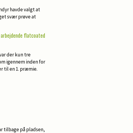
ondyr havde valgt at
get svær prøve at
 arbejdende flatcoated
var der kun tre
kom igennem inden for
r til en 1. præmie.
r tilbage på pladsen,