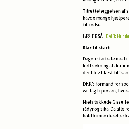
Tilrettelæggelsen af s
havde mange hjælpere, 
tilfredse.
LÆS OGSÅ:
Del 1: Hund
Klar til start
Dagen startede med ind
lodtrækning af domme
der blev blæst til ”sam
DKK’s formand for spo
var lagt i prøven, hvor
Niels takkede Gisselfe
rådyr og sika. Da alle
hold kunne derefter kør