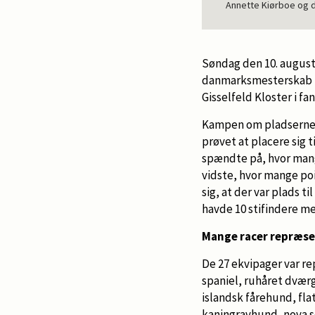
Annette Kiørboe og d
Søndag den 10. august
danmarksmesterskab i 
Gisselfeld Kloster i fan
Kampen om pladserne s
prøvet at placere sig t
spændte på, hvor mange
vidste, hvor mange poi
sig, at der var plads t
havde 10 stifindere m
Mange racer repræs
De 27 ekvipager var re
spaniel, ruhåret dvær
islandsk fårehund, fl
kaningravhund, nova sc