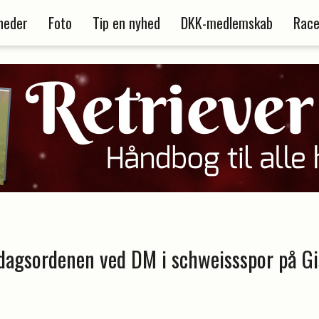
heder
Foto
Tip en nyhed
DKK-medlemskab
Race
dagsordenen ved DM i schweissspor på Gi