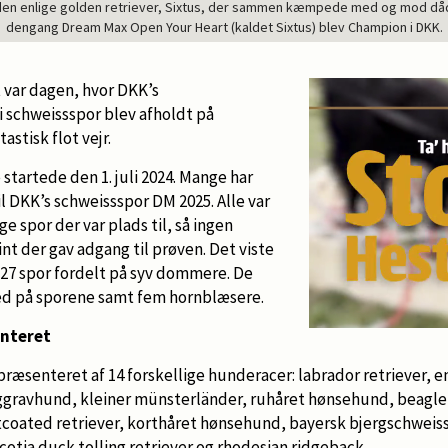
en enlige golden retriever, Sixtus, der sammen kæmpede med og mod dådy
dengang Dream Max Open Your Heart (kaldet Sixtus) blev Champion i DKK.
 var dagen, hvor DKK’s
schweissspor blev afholdt på
tastisk flot vejr.
tartede den 1. juli 2024. Mange har
il DKK’s schweissspor DM 2025. Alle var
 spor der var plads til, så ingen
nt der gav adgang til prøven. Det viste
il 27 spor fordelt på syv dommere. De
ed på sporene samt fem hornblæsere.
enteret
præsenteret af 14 forskellige hunderacer: labrador retriever, e
ggravhund, kleiner münsterländer, ruhåret hønsehund, beagle,
atcoated retriever, korthåret hønsehund, bayersk bjergschweis
otia duck tolling retriever og rhodesian ridgeback.