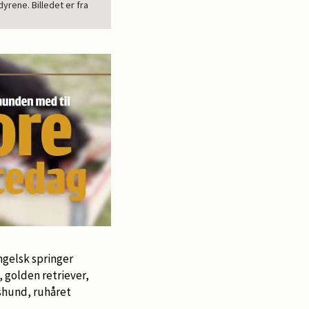
rene. Billedet er fra
ngelsk springer
 golden retriever,
shund, ruhåret