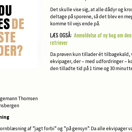
Det skulle vise sig, at alle dådyr og kr
deltage på sporene, så det blev en me
komme til vejs ende på.
LÆS OGSÅ:
Anmeldelse af ny bog om den
retriever
Da prøven kun tillader ét tilbagekald, 
ekvipager, der – med udfordringer – 
den tilladte tid på 1 time og 30 minutte
Tangemann Thomsen
insbergen
ning
nblæsning af ”jagt forbi” og ”på gensyn”. Da alle ekvipager va