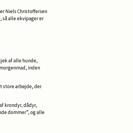
r Niels Christoffersen
 så alle ekvipager er
jek af alle hunde,
e morgenmad, inden
 store arbejde, der
af krondyr, dådyr,
ende dommer”, og alle