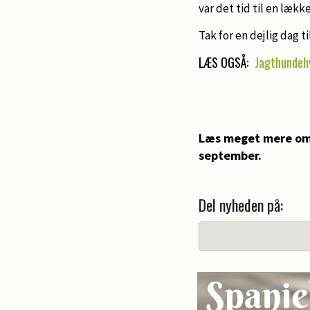
var det tid til en lækk
Tak for en dejlig dag t
LÆS OGSÅ:
Jagthundeh
Læs meget mere om 
september.
Del nyheden på: