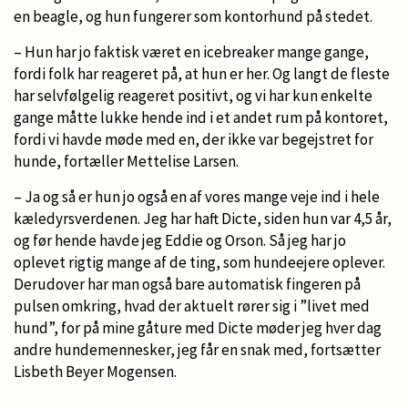
en beagle, og hun fungerer som kontorhund på stedet.
– Hun har jo faktisk været en icebreaker mange gange,
fordi folk har reageret på, at hun er her. Og langt de fleste
har selvfølgelig reageret positivt, og vi har kun enkelte
gange måtte lukke hende ind i et andet rum på kontoret,
fordi vi havde møde med en, der ikke var begejstret for
hunde, fortæller Mettelise Larsen.
– Ja og så er hun jo også en af vores mange veje ind i hele
kæledyrsverdenen. Jeg har haft Dicte, siden hun var 4,5 år,
og før hende havde jeg Eddie og Orson. Så jeg har jo
oplevet rigtig mange af de ting, som hundeejere oplever.
Derudover har man også bare automatisk fingeren på
pulsen omkring, hvad der aktuelt rører sig i ”livet med
hund”, for på mine gåture med Dicte møder jeg hver dag
andre hundemennesker, jeg får en snak med, fortsætter
Lisbeth Beyer Mogensen.