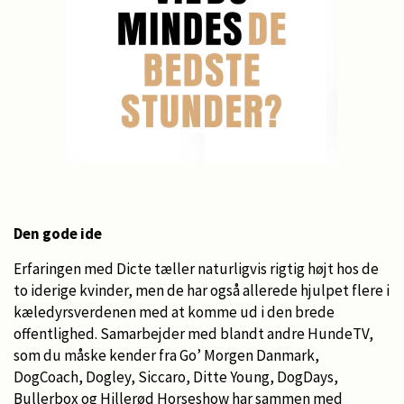
Den gode ide
Erfaringen med Dicte tæller naturligvis rigtig højt hos de
to iderige kvinder, men de har også allerede hjulpet flere i
kæledyrsverdenen med at komme ud i den brede
offentlighed. Samarbejder med blandt andre HundeTV,
som du måske kender fra Go’ Morgen Danmark,
DogCoach, Dogley, Siccaro, Ditte Young, DogDays,
Bullerbox og Hillerød Horseshow har sammen med