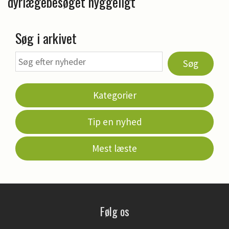
dyrlægebesøget hyggeligt
Søg i arkivet
Søg
Kategorier
Tip en nyhed
Mest læste
Følg os