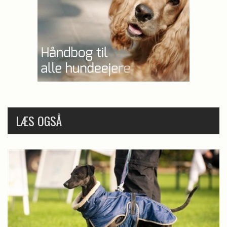
LÆS OGSÅ