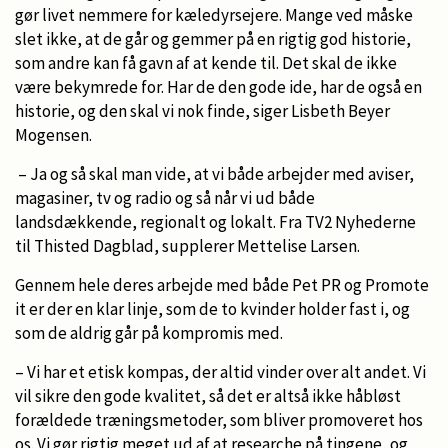
gør livet nemmere for kæledyrsejere. Mange ved måske
slet ikke, at de går og gemmer på en rigtig god historie,
som andre kan få gavn af at kende til. Det skal de ikke
være bekymrede for. Har de den gode ide, har de også en
historie, og den skal vi nok finde, siger Lisbeth Beyer
Mogensen.
– Ja og så skal man vide, at vi både arbejder med aviser,
magasiner, tv og radio og så når vi ud både
landsdækkende, regionalt og lokalt. Fra TV2 Nyhederne
til Thisted Dagblad, supplerer Mettelise Larsen.
Gennem hele deres arbejde med både Pet PR og Promote
it er der en klar linje, som de to kvinder holder fast i, og
som de aldrig går på kompromis med.
– Vi har et etisk kompas, der altid vinder over alt andet. Vi
vil sikre den gode kvalitet, så det er altså ikke håbløst
forældede træningsmetoder, som bliver promoveret hos
os. Vi gør rigtig meget ud af at researche på tingene, og