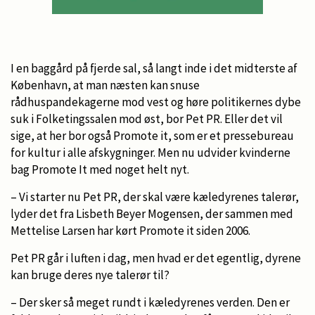
I en baggård på fjerde sal, så langt inde i det midterste af
København, at man næsten kan snuse
rådhuspandekagerne mod vest og høre politikernes dybe
suk i Folketingssalen mod øst, bor Pet PR. Eller det vil
sige, at her bor også Promote it, som er et pressebureau
for kultur i alle afskygninger. Men nu udvider kvinderne
bag Promote It med noget helt nyt.
– Vi starter nu Pet PR, der skal være kæledyrenes talerør,
lyder det fra Lisbeth Beyer Mogensen, der sammen med
Mettelise Larsen har kørt Promote it siden 2006.
Pet PR går i luften i dag, men hvad er det egentlig, dyrene
kan bruge deres nye talerør til?
– Der sker så meget rundt i kæledyrenes verden. Den er