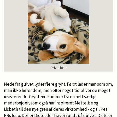
Privatfoto
Nede fra gulvet lyder flere grynt. Først lader man som om,
man ikke hører dem, men efter noget tid bliver de meget
insisterende. Gryntene kommer fra en helt særlig
medarbejder, som også har inspireret Mettelise og
Lisbeth til den nye gren af deres virksomhed - og til Pet
PRs logo. Det er Dicte, der traver rundt på gulvet. Dicte er