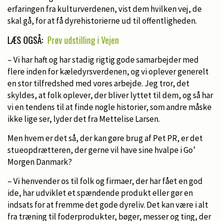
erfaringen fra kulturverdenen, vist dem hvilken vej, de
skal gå, for at få dyrehistorierne ud til offentligheden.
LÆS OGSÅ:
Prøv udstilling i Vejen
– Vi har haft og har stadig rigtig gode samarbejder med
flere inden for kæledyrsverdenen, og vi oplever generelt
en stor tilfredshed med vores arbejde. Jeg tror, det
skyldes, at folk oplever, der bliver lyttet til dem, og så har
vi en tendens til at finde nogle historier, som andre måske
ikke lige ser, lyder det fra Mettelise Larsen.
Men hvem er det så, der kan gøre brug af Pet PR, er det
stueopdrætteren, der gerne vil have sine hvalpe i Go’
Morgen Danmark?
– Vi henvender os til folk og firmaer, der har fået en god
ide, har udviklet et spændende produkt eller gør en
indsats for at fremme det gode dyreliv. Det kan være i alt
fra træning til foderprodukter, bøger, messer og ting, der