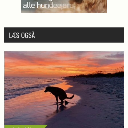
LÆS OGSÅ