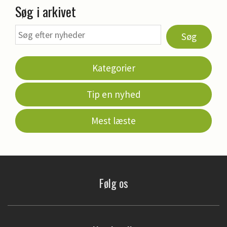
Søg i arkivet
Søg
Kategorier
Tip en nyhed
Mest læste
Følg os