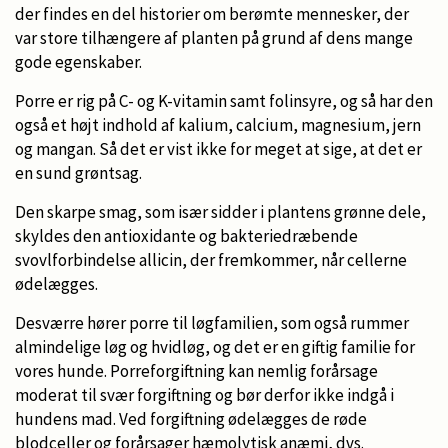
der findes en del historier om berømte mennesker, der
var store tilhængere af planten på grund af dens mange
gode egenskaber.
Porre er rig på C- og K-vitamin samt folinsyre, og så har den
også et højt indhold af kalium, calcium, magnesium, jern
og mangan. Så det er vist ikke for meget at sige, at det er
en sund grøntsag.
Den skarpe smag, som især sidder i plantens grønne dele,
skyldes den antioxidante og bakteriedræbende
svovlforbindelse allicin, der fremkommer, når cellerne
ødelægges.
Desværre hører porre til løgfamilien, som også rummer
almindelige løg og hvidløg, og det er en giftig familie for
vores hunde. Porreforgiftning kan nemlig forårsage
moderat til svær forgiftning og bør derfor ikke indgå i
hundens mad. Ved forgiftning ødelægges de røde
blodceller og forårsager hæmolytisk anæmi, dvs.