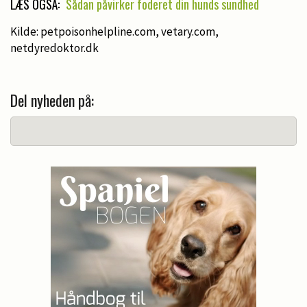
LÆS OGSÅ:
Sådan påvirker foderet din hunds sundhed
Kilde: petpoisonhelpline.com, vetary.com,
netdyredoktor.dk
Del nyheden på: