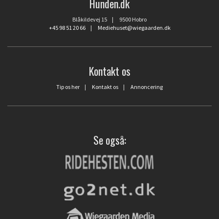
Hunden.dk
Blåkildevej 15 | 9500 Hobro
+45 98 51 20 66
|
Mediehuset@wiegaarden.dk
Kontakt os
Tip os her
|
Kontakt os
|
Annoncering
Se også: