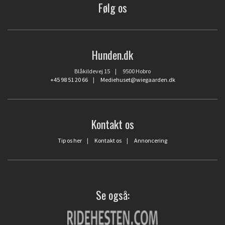
Følg os
Hunden.dk
Blåkildevej 15 | 9500 Hobro
+45 98 51 20 66
|
Mediehuset@wiegaarden.dk
Kontakt os
Tip os her
|
Kontakt os
|
Annoncering
Se også: