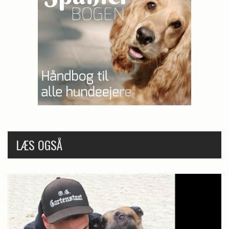
LÆS OGSÅ