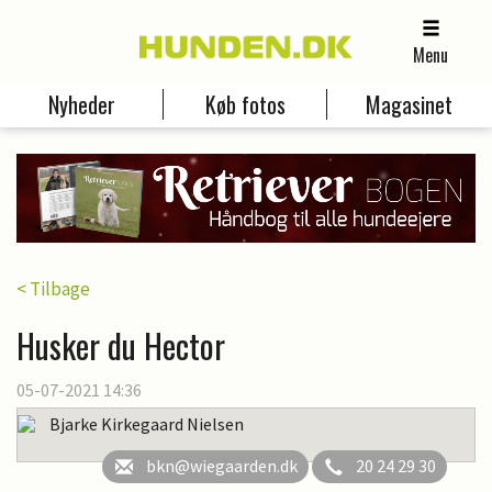
Menu
Nyheder
Køb fotos
Magasinet
< Tilbage
Husker du Hector
05-07-2021 14:36
Bjarke Kirkegaard Nielsen
bkn@wiegaarden.dk
20 24 29 30