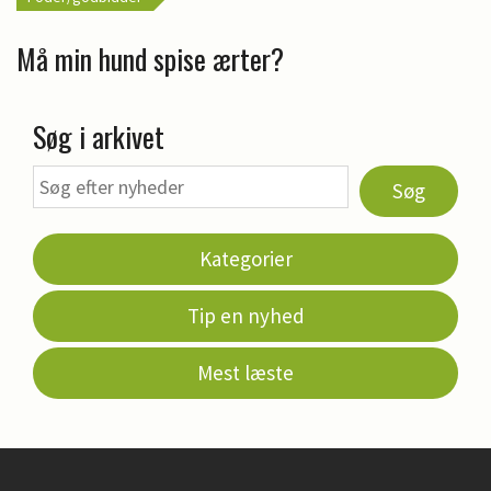
Må min hund spise ærter?
Søg i arkivet
Søg
Kategorier
Tip en nyhed
Mest læste