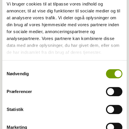
Vi bruger cookies til at tilpasse vores indhold og
annoncer, til at vise dig funktioner til sociale medier og til
at analysere vores trafik. Vi deler også oplysninger om
din brug af vores hjemmeside med vores partnere inden
for sociale medier, annonceringspartnere og
analysepartnere. Vores partnere kan kombinere disse
Sport
data med andre oplysninger, du har givet dem, eller som
de har indsamlet fra din brug af deres tjenester.
Flot flot holdindsats af Danmark
Samtykkevalg
Nødvendig
Præferencer
Statistik
Marketing