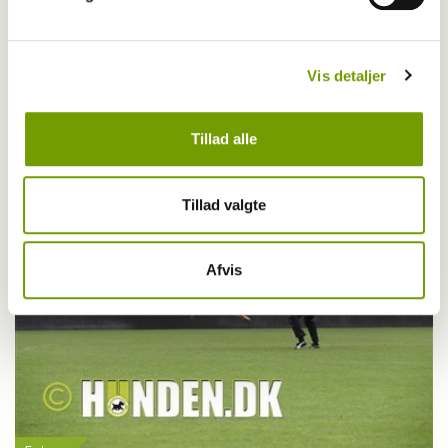
Aktuelt
Vis detaljer
HUNDEN 11 er på trapperne
Tillad alle
Tillad valgte
Afvis