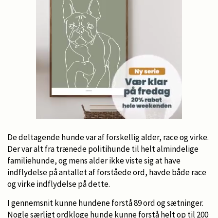
De deltagende hunde var af forskellig alder, race og virke.
Der var alt fra trænede politihunde til helt almindelige
familiehunde, og mens alder ikke viste sig at have
indflydelse på antallet af forståede ord, havde både race
og virke indflydelse på dette.
I gennemsnit kunne hundene forstå 89 ord og sætninger.
Nogle særligt ordkloge hunde kunne forstå helt op til 200