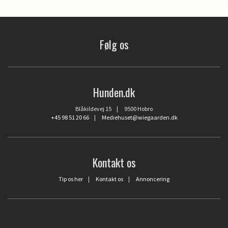
Følg os
Hunden.dk
Blåkildevej 15 | 9500 Hobro
+45 98 51 20 66
|
Mediehuset@wiegaarden.dk
Kontakt os
Tip os her
|
Kontakt os
|
Annoncering