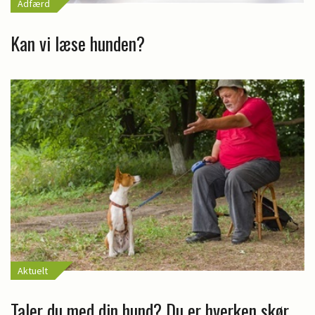
Adfærd
Kan vi læse hunden?
Aktuelt
Taler du med din hund? Du er hverken skør