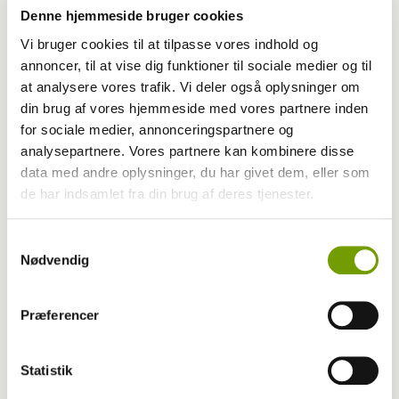
Denne hjemmeside bruger cookies
Vi bruger cookies til at tilpasse vores indhold og
annoncer, til at vise dig funktioner til sociale medier og til
at analysere vores trafik. Vi deler også oplysninger om
din brug af vores hjemmeside med vores partnere inden
for sociale medier, annonceringspartnere og
analysepartnere. Vores partnere kan kombinere disse
Adfærd
data med andre oplysninger, du har givet dem, eller som
de har indsamlet fra din brug af deres tjenester.
Mette vil undersøge, om niveauet af fysisk
aktivitet spiller ind på hundens adfærd
Samtykkevalg
Nødvendig
Præferencer
Statistik