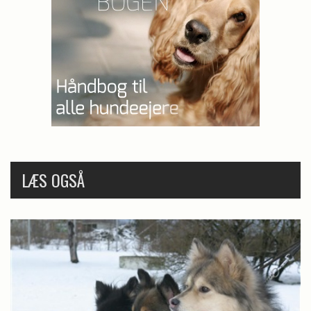
LÆS OGSÅ