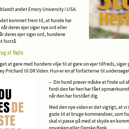
a blandt andet Emory University i USA.
ndet kommet frem til, at hunde har
 når deres ejer siger nye ord eller
år deres ejer siger ord, hundene
t forstå.
rug af fløjte
et at gøre med hundens vilje til at gøre sin ejer tilfreds, siger
ey Prichard til DR Viden. Hun er en af forfatterne til undersøge
– Din hund prøver måske at finde ud af,
fordi den før hen har fået opmærksomh
når den har forstået dig.
Med den nye viden er det vigtigt, at v
gode til at bruge kommandoer, som hu
skal vi passe på med at skyde en komm
opvasken eller Danske Bank.