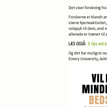
Det viser forskning fr
Forskerne er blandt a
større hjerneaktivitet,
volapyk til dem, end n
allerede er trænet til a
LÆS OGSÅ:
6 tips ved b
Og det har muligvis nog
Emory University, Ashl