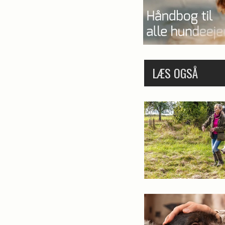
LÆS OGSÅ