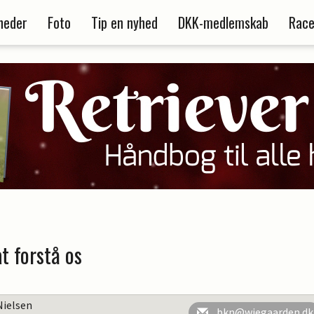
heder
Foto
Tip en nyhed
DKK-medlemskab
Race
t forstå os
Nielsen
bkn@wiegaarden.dk