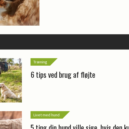
Træning
6 tips ved brug af fløjte
Livet med hund
5 ting din hund ville sige, hvis den k