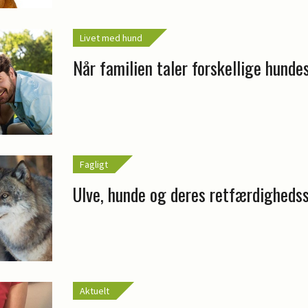
Livet med hund
Når familien taler forskellige hunde
Fagligt
Ulve, hunde og deres retfærdigheds
Aktuelt