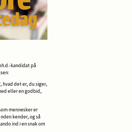
 ph.d.-kandidat på
lsen:
 hvad det er, du siger,
ed eller en godbid,
i som mennesker er
nden kender, og så
ando ind i en snak om