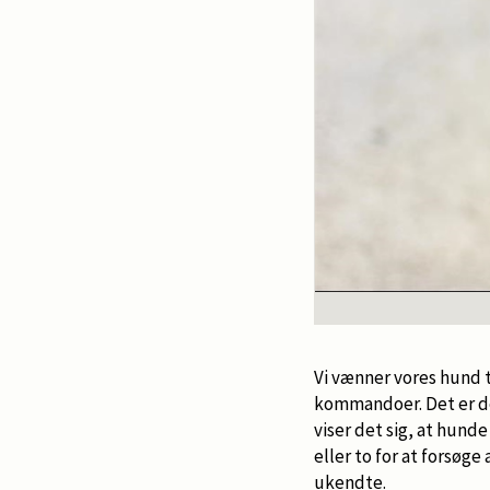
Vi vænner vores hund 
kommandoer. Det er de
viser det sig, at hunde
eller to for at forsøge
ukendte.