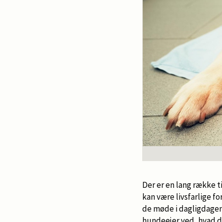
Der er en lang række ti
kan være livsfarlige fo
de møde i dagligdagen 
hundeejer ved, hvad de