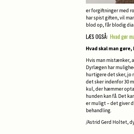
er forgiftninger med r
har spist giften, vil 
blod op, får blodig di
LÆS OGSÅ:
Hvad gør ma
Hvad skal man gøre, 
Hvis man mistænker, at
Dyrlægen har mulighed 
hurtigere det sker, jo
det sker indenfor 30 mi
kul, der hæmmer optage
hunden kan få. Det kan
er muligt – det giver 
behandling.
/Astrid Gerd Holtet, 