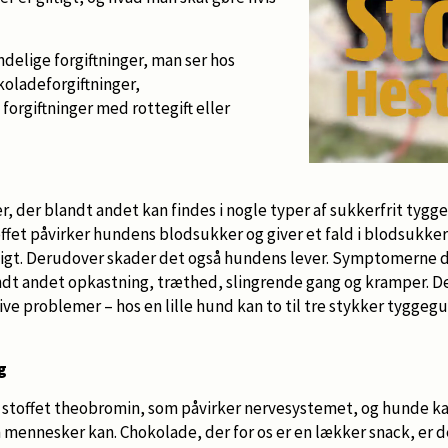
delige forgiftninger, man ser hos
oladeforgiftninger,
g forgiftninger med rottegift eller
fer, der blandt andet kan findes i nogle typer af sukkerfrit tyg
fet påvirker hundens blodsukker og giver et fald i blodsukker
igt. Derudover skader det også hundens lever. Symptomerne d
landt andet opkastning, træthed, slingrende gang og kramper. De
ive problemer – hos en lille hund kan to til tre stykker tyggeg
g
stoffet theobromin, som påvirker nervesystemet, og hunde kan
nnesker kan. Chokolade, der for os er en lækker snack, er d