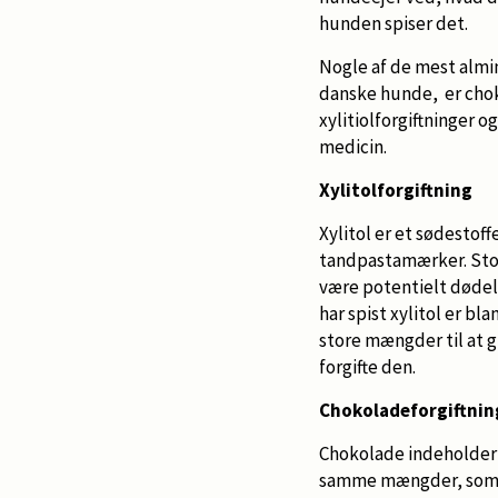
hunden spiser det.
Nogle af de mest almin
danske hunde, er chok
xylitiolforgiftninger o
medicin.
Xylitolforgiftning
Xylitol er et sødestof
tandpastamærker. Stof
være potentielt dødel
har spist xylitol er b
store mængder til at g
forgifte den.
Chokoladeforgiftnin
Chokolade indeholder 
samme mængder, som me