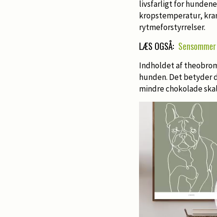
livsfarligt for hunden
kropstemperatur, kram
rytmeforstyrrelser.
LÆS OGSÅ:
Sensommer 
Indholdet af theobromi
hunden. Det betyder do
mindre chokolade skal 