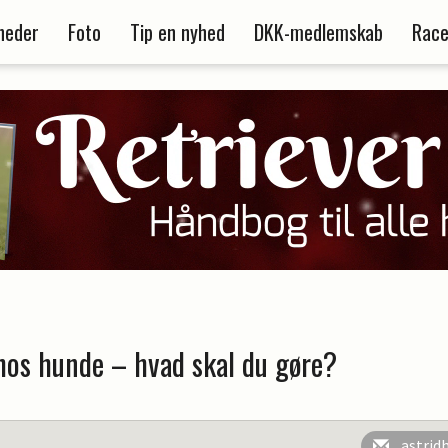
heder
Foto
Tip en nyhed
DKK-medlemskab
Race
hos hunde – hvad skal du gøre?
astrid