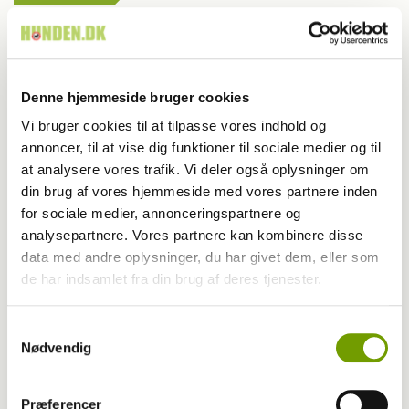
Hvad gør man, hvis hunden løber væk?
Denne hjemmeside bruger cookies
Vi bruger cookies til at tilpasse vores indhold og
annoncer, til at vise dig funktioner til sociale medier og til
at analysere vores trafik. Vi deler også oplysninger om
din brug af vores hjemmeside med vores partnere inden
for sociale medier, annonceringspartnere og
analysepartnere. Vores partnere kan kombinere disse
data med andre oplysninger, du har givet dem, eller som
de har indsamlet fra din brug af deres tjenester.
Samtykkevalg
Aktuelt
Nødvendig
Når haven bugner: Hvad må hunden spise?
Præferencer