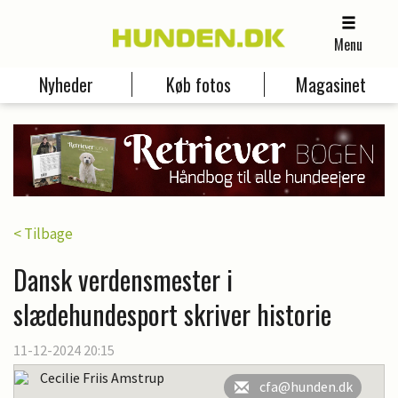
Menu
Nyheder
Køb fotos
Magasinet
< Tilbage
Dansk verdensmester i
slædehundesport skriver historie
11-12-2024 20:15
Cecilie Friis Amstrup
cfa@hunden.dk