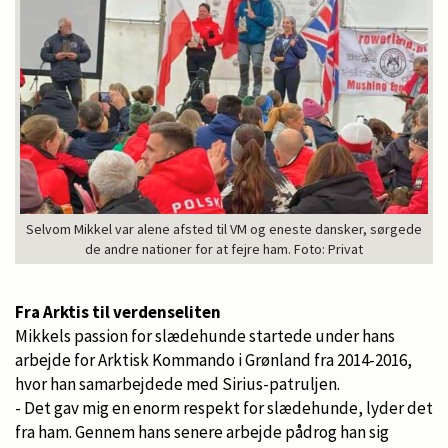
Selvom Mikkel var alene afsted til VM og eneste dansker, sørgede
de andre nationer for at fejre ham. Foto: Privat
Fra Arktis til verdenseliten
Mikkels passion for slædehunde startede under hans
arbejde for Arktisk Kommando i Grønland fra 2014-2016,
hvor han samarbejdede med Sirius-patruljen.
- Det gav mig en enorm respekt for slædehunde, lyder det
fra ham. Gennem hans senere arbejde pådrog han sig