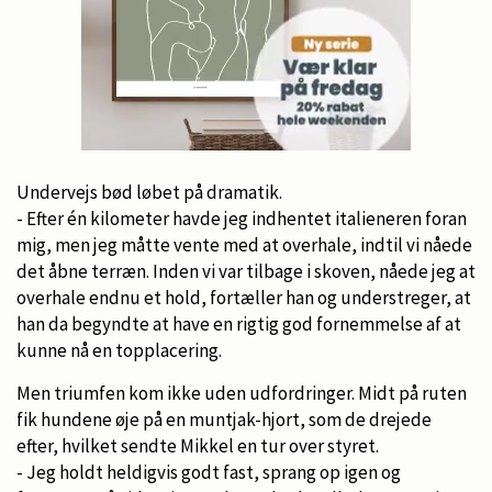
Undervejs bød løbet på dramatik.
- Efter én kilometer havde jeg indhentet italieneren foran
mig, men jeg måtte vente med at overhale, indtil vi nåede
det åbne terræn. Inden vi var tilbage i skoven, nåede jeg at
overhale endnu et hold, fortæller han og understreger, at
han da begyndte at have en rigtig god fornemmelse af at
kunne nå en topplacering.
Men triumfen kom ikke uden udfordringer. Midt på ruten
fik hundene øje på en muntjak-hjort, som de drejede
efter, hvilket sendte Mikkel en tur over styret.
- Jeg holdt heldigvis godt fast, sprang op igen og