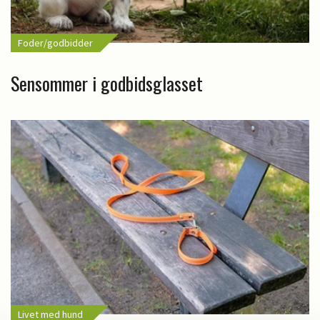
Foder/godbidder
Sensommer i godbidsglasset
Livet med hund