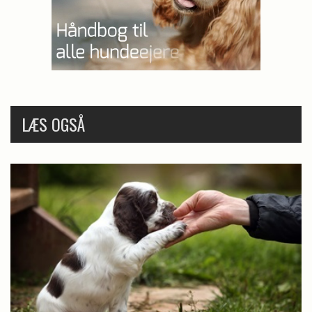
LÆS OGSÅ