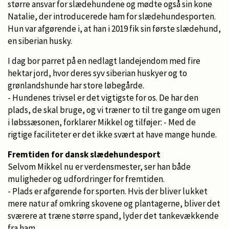
større ansvar for slædehundene og mødte også sin kone
Natalie, der introducerede ham for slædehundesporten.
Hun var afgørende i, at han i 2019 fik sin første slædehund,
en siberian husky.
I dag bor parret på en nedlagt landejendom med fire
hektar jord, hvor deres syv siberian huskyer og to
grønlandshunde har store løbegårde.
- Hundenes trivsel er det vigtigste for os. De har den
plads, de skal bruge, og vi træner to til tre gange om ugen
i løbssæsonen, forklarer Mikkel og tilføjer: - Med de
rigtige faciliteter er det ikke svært at have mange hunde.
Fremtiden for dansk slædehundesport
Selvom Mikkel nu er verdensmester, ser han både
muligheder og udfordringer for fremtiden.
- Plads er afgørende for sporten. Hvis der bliver lukket
mere natur af omkring skovene og plantagerne, bliver det
sværere at træne større spand, lyder det tankevækkende
fra ham.