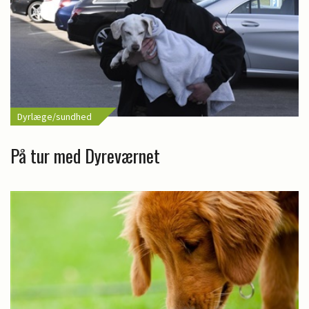
Dyrlæge/sundhed
På tur med Dyreværnet