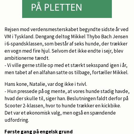
Rejsen mod verdensmesterskabet begyndte sidste år ved
VM i Tyskland. Dengang deltog Mikkel Thybo Bach Jensen
i 6-spandsklassen, som består af seks hunde, der trækker
en vogn med fire hjul. Selvom det ikke endte i sejr, blev
ambitionerne tændt.
- Vi ville gerne stille op med et stærkt seksspand igen i år,
men tabet af en alfahan satte os tilbage, fortæller Mikkel.
Hans kone, Natalie, var dog ikke i tvivl.
- Hun pressede på og mente, at vores hunde stadig havde,
hvad der skulle til, siger han. Beslutningen faldt derfor på
Scooter 2-klassen, hvor to hunde trækker en kickbike.
Det var et økonomisk valg, men også en spændende
udfordring.
Første gang på engelsk grund