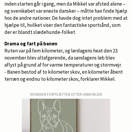
inden starten går i gang, men da Mikkel var afsted alene –
og ovenikøbet var eneste dansker – måtte han finde hjælp
hos de andre nationer. De havde dog intet problem med at
hjælpe til, hvilket viser den fantastiske sportsånd, som
der er blandt slædehunde-folket.
Drama og fart på banen
Ruten var på fem kilometer, og lørdagens heat den 23.
november blev altafgørende, da søndagens løb blev
aflyst på grund af for varme temperaturer og stormvejr.
- Banen bestod af to kilometer skov, en kilometer åbent
terræn og endnu to kilometer skov, forklarer Mikkel.
NYHEDEN FORTSÆTTER EFTER ANNONCEN