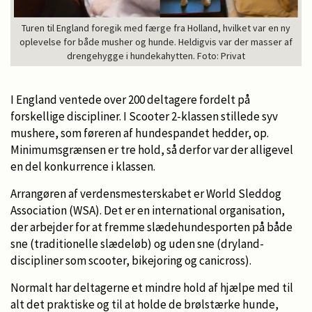
Turen til England foregik med færge fra Holland, hvilket var en ny
oplevelse for både musher og hunde. Heldigvis var der masser af
drengehygge i hundekahytten. Foto: Privat
I England ventede over 200 deltagere fordelt på
forskellige discipliner. I Scooter 2-klassen stillede syv
mushere, som føreren af hundespandet hedder, op.
Minimumsgrænsen er tre hold, så derfor var der alligevel
en del konkurrence i klassen.
Arrangøren af verdensmesterskabet er World Sleddog
Association (WSA). Det er en international organisation,
der arbejder for at fremme slædehundesporten på både
sne (traditionelle slædeløb) og uden sne (dryland-
discipliner som scooter, bikejoring og canicross).
Normalt har deltagerne et mindre hold af hjælpe med til
alt det praktiske og til at holde de brølstærke hunde,