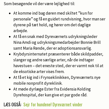
Som besøgende vil der være lejlighed til:
At komme ind bag døren med skiltet ”kun for
personale” og få en guidet rundvisning, hvor man ser
dyrene på tæt hold, og hører om det daglige
arbejde.
At få en snak med Dyreværnets udrykningsleder
Nina Amdi og udrykningsmedarbejder Bonnie Brill
samt Maria Rønde, der er adoptionsansvarlig.
Krybdyrsinternatet præsenterer både skildpadder,
slanger og andre særlige arter, når de indtager
havestuen – det eneste sted, der er varmt nok til at
de eksotiske arter vises frem.
At få et kig ind i Frynseklinikken, Dyreværnets nye
mobile nonprofit dyreklinik.
At møde dyrlæge Ester fra Evidensia Kolding
Dyrehospital, der kan give et par gode råd.
LÆS OGSÅ:
Sejr for hundene! Dyreværnet vinder