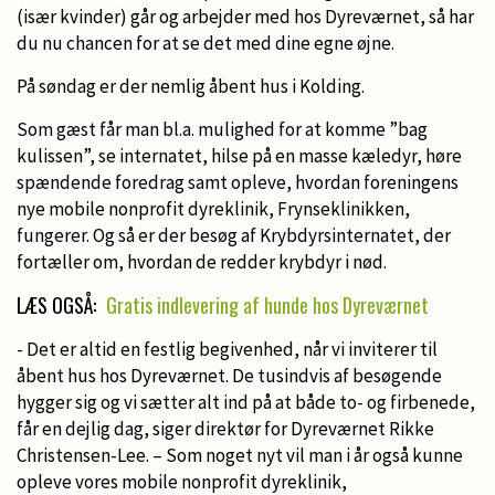
(især kvinder) går og arbejder med hos Dyreværnet, så har
du nu chancen for at se det med dine egne øjne.
På søndag er der nemlig åbent hus i Kolding.
Som gæst får man bl.a. mulighed for at komme ”bag
kulissen”, se internatet, hilse på en masse kæledyr, høre
spændende foredrag samt opleve, hvordan foreningens
nye mobile nonprofit dyreklinik, Frynseklinikken,
fungerer. Og så er der besøg af Krybdyrsinternatet, der
fortæller om, hvordan de redder krybdyr i nød.
LÆS OGSÅ:
Gratis indlevering af hunde hos Dyreværnet
- Det er altid en festlig begivenhed, når vi inviterer til
åbent hus hos Dyreværnet. De tusindvis af besøgende
hygger sig og vi sætter alt ind på at både to- og firbenede,
får en dejlig dag, siger direktør for Dyreværnet Rikke
Christensen-Lee. – Som noget nyt vil man i år også kunne
opleve vores mobile nonprofit dyreklinik,