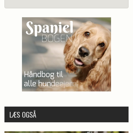
LÆS OGSÅ