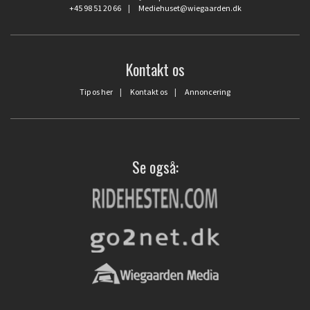
+45 98 51 20 66
|
Mediehuset@wiegaarden.dk
Kontakt os
Tip os her
|
Kontakt os
|
Annoncering
Se også: