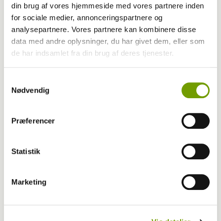
Dyrlæge advarer mod delinger af
din brug af vores hjemmeside med vores partnere inden
for sociale medier, annonceringspartnere og
”underholdende” hunde- og kattevideoer
analysepartnere. Vores partnere kan kombinere disse
data med andre oplysninger, du har givet dem, eller som
de har indsamlet fra din brug af deres tjenester.
Samtykkevalg
Nødvendig
Præferencer
Statistik
Marketing
Aktuelt
Dyrlæge: Ny forordning betyder, at vi bryder