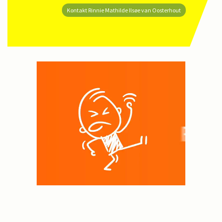
Kontakt Rinnie Mathilde Ilsøe van Oosterhout