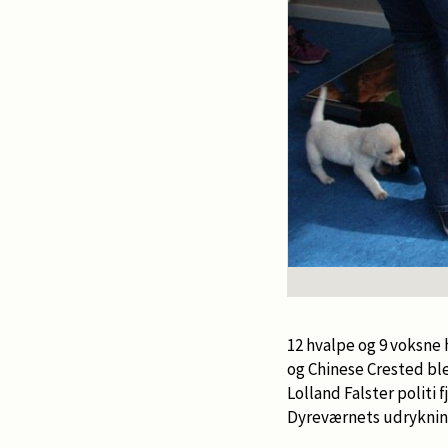
12 hvalpe og 9 voksne
og Chinese Crested bl
Lolland Falster politi 
Dyreværnets udryknin