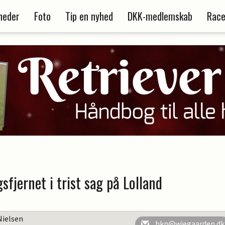
heder
Foto
Tip en nyhed
DKK-medlemskab
Race
sfjernet i trist sag på Lolland
Nielsen
bkn@wiegaarden.dk