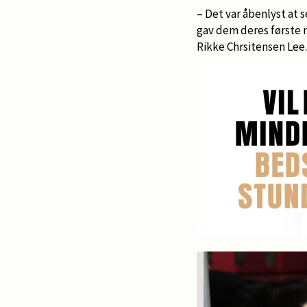
– Det var åbenlyst at s
gav dem deres første m
Rikke Chrsitensen Lee.