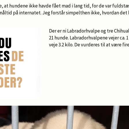
e, at hundene ikke havde fået mad i lang tid, for de var fuldstæ
åltid på internatet. Jeg forstår simpelthen ikke, hvordan det k
Der er ni Labradorhvalpe og tre Chihu
21 hunde. Labradorhvalpene vejer ca. 1
veje 3.2 kilo. De vurderes til at være fi