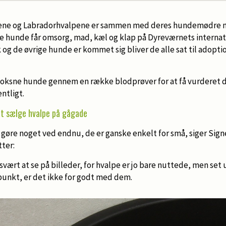
ne og Labradorhvalpene er sammen med deres hundemødre nu 
ge hunde får omsorg, mad, kæl og klap på Dyreværnets internat
og de øvrige hunde er kommet sig bliver de alle sat til adopti
voksne hunde gennem en række blodprøver for at få vurderet 
ntligt.
at sælge hvalpe på gågade
 gøre noget ved endnu, de er ganske enkelt for små, siger Sig
ter:
vært at se på billeder, for hvalpe er jo bare nuttede, men set u
unkt, er det ikke for godt med dem.