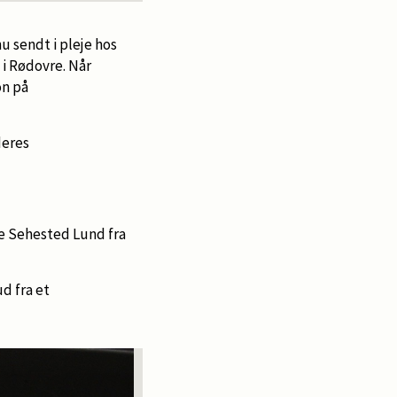
sendt i pleje hos
 i Rødovre. Når
on på
deres
ne Sehested Lund fra
d fra et