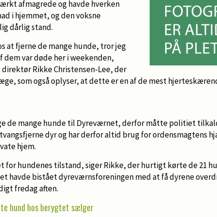
 stærkt afmagrede og havde hverken
 mad i hjemmet, og den voksne
ig dårlig stand.
 os at fjerne de mange hunde, tror jeg
af dem var døde her i weekenden,
 direktør Rikke Christensen-Lee, der
æge, som også oplyser, at dette er en af de mest hjerteskære
age de mange hunde til Dyreværnet, derfor måtte politiet tilka
 tvangsfjerne dyr og har derfor altid brug for ordensmagtens hj
ivate hjem.
 for hundenes tilstand, siger Rikke, der hurtigt kørte de 21 h
itiet havde bistået dyreværnsforeningen med at få dyrene overd
gt fredag aften.
bte hund hos berygtet sælger