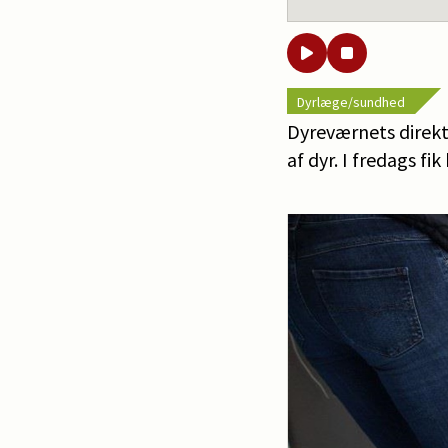
Dyrlæge/sundhed
Dyreværnets direkt
af dyr. I fredags f