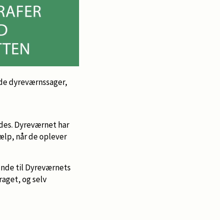
nde dyreværnssager,
ldes. Dyreværnet har
ælp, når de oplever
unde til Dyreværnets
raget, og selv