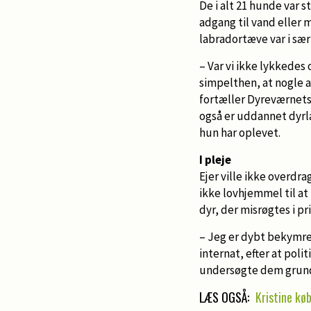
De i alt 21 hunde var
adgang til vand eller
labradortæve var i særl
– Var vi ikke lykkedes
simpelthen, at nogle 
fortæller Dyreværnets
også er uddannet dyrl
hun har oplevet.
I pleje
Ejer ville ikke overdr
ikke lovhjemmel til at
dyr, der misrøgtes i pr
– Jeg er dybt bekymret
internat, efter at pol
undersøgte dem grundi
LÆS OGSÅ:
Kristine kø