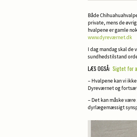
Både Chihuahuahvalpe
private, mens de øvri
hvalpene er gamle nok 
www.dyreværnet.dk
I dag mandag skal de 
sundhedstilstand orde
LÆS OGSÅ:
Sigtet for 
– Hvalpene kan vi ikke
Dyreværnet og fortsæt
– Det kan måske være s
dyrlægemæssigt synsp