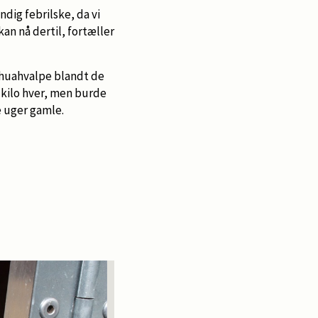
ndig febrilske, da vi
an nå dertil, fortæller
ahuahvalpe blandt de
 kilo hver, men burde
re uger gamle.