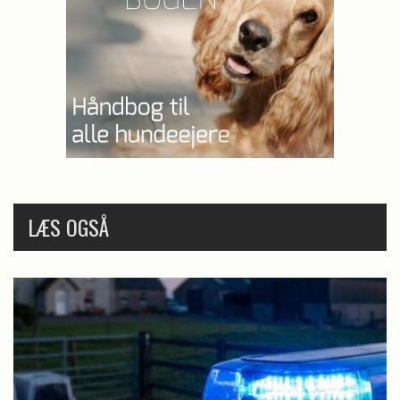
LÆS OGSÅ