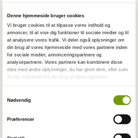
Denne hjemmeside bruger cookies
Vi bruger cookies til at tilpasse vores indhold og
annoncer, til at vise dig funktioner til sociale medier og til
at analysere vores trafik. Vi deler også oplysninger om
din brug af vores hjemmeside med vores partnere inden
for sociale medier, annonceringspartnere og
analysepartnere. Vores partnere kan kombinere disse
data med andre oplysninger, du har givet dem, eller som
de har indsamlet fra din brug af deres tjenester.
Aktuelt
Samtykkevalg
Hundene fra Lolland har kørt på pumperne
Nødvendig
alt for længe
Præferencer