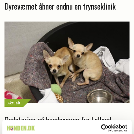
Dyreværnet åbner endnu en frynseklinik
Aktuelt
Opdatering på hundesagen fra Lolland