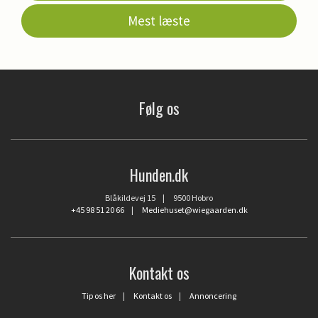
Mest læste
Følg os
Hunden.dk
Blåkildevej 15 | 9500 Hobro
+45 98 51 20 66
|
Mediehuset@wiegaarden.dk
Kontakt os
Tip os her
|
Kontakt os
|
Annoncering