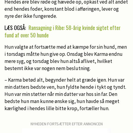
Hendes øre blev røde og hævede op, opkast ved alt andet
end hendes foder, konstant blod i afføringen, lever og
nyre der ikke fungerede.
LÆS OGSÅ:
Ransagning i Ribe: 58-årig kvinde sigtet efter
fund af over 50 hunde
Hun valgte at fortsætte med at kæmpe for sin hund, men
i torsdags måtte hun give op. Onsdag blev Karma endnu
mere syg, og torsdag blev hun altså aflivet, hvilket
bestemt ikke var nogen nem beslutning.
– Karma betød alt, begynder helt at græde igen. Hun var
min datters bedste ven, hun fyldte hende i tykt og tyndt.
Hun var min støtter når min datter var hos sin far. Den
bedste hun man kunne ønske sig, hun havde så meget
kærlighed i hendes lille bitte krop, fortæller hun.
NYHEDEN FORTSÆTTER EFTER ANNONCEN