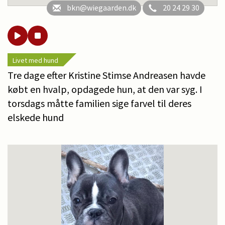
bkn@wiegaarden.dk
20 24 29 30
Livet med hund
Tre dage efter Kristine Stimse Andreasen havde
købt en hvalp, opdagede hun, at den var syg. I
torsdags måtte familien sige farvel til deres
elskede hund