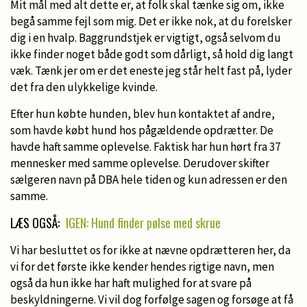
Mit mål med alt dette er, at folk skal tænke sig om, ikke
begå samme fejl som mig. Det er ikke nok, at du forelsker
dig i en hvalp. Baggrundstjek er vigtigt, også selvom du
ikke finder noget både godt som dårligt, så hold dig langt
væk. Tænk jer om er det eneste jeg står helt fast på, lyder
det fra den ulykkelige kvinde.
Efter hun købte hunden, blev hun kontaktet af andre,
som havde købt hund hos pågældende opdrætter. De
havde haft samme oplevelse. Faktisk har hun hørt fra 37
mennesker med samme oplevelse. Derudover skifter
sælgeren navn på DBA hele tiden og kun adressen er den
samme.
LÆS OGSÅ:
IGEN: Hund finder pølse med skrue
Vi har besluttet os for ikke at nævne opdrætteren her, da
vi for det første ikke kender hendes rigtige navn, men
også da hun ikke har haft mulighed for at svare på
beskyldningerne. Vi vil dog forfølge sagen og forsøge at få