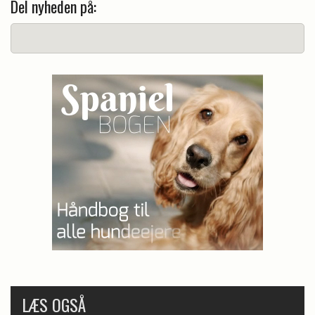
Del nyheden på:
LÆS OGSÅ