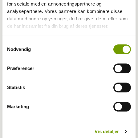
for sociale medier, annonceringspartnere og
Game of Thrones går i hundene
analysepartnere. Vores partnere kan kombinere disse
data med andre oplysninger, du har givet dem, eller som
de har indsamlet fra din brug af deres tjenester.
Samtykkevalg
Nødvendig
Præferencer
Statistik
Marketing
Aktuelt
Jonathan vil køre foder til Ukraine
Vis detaljer