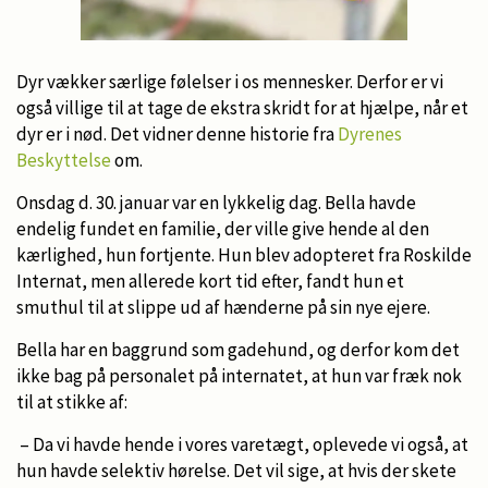
Dyr vækker særlige følelser i os mennesker. Derfor er vi
også villige til at tage de ekstra skridt for at hjælpe, når et
dyr er i nød. Det vidner denne historie fra
Dyrenes
Beskyttelse
om.
Onsdag d. 30. januar var en lykkelig dag. Bella havde
endelig fundet en familie, der ville give hende al den
kærlighed, hun fortjente. Hun blev adopteret fra Roskilde
Internat, men allerede kort tid efter, fandt hun et
smuthul til at slippe ud af hænderne på sin nye ejere.
Bella har en baggrund som gadehund, og derfor kom det
ikke bag på personalet på internatet, at hun var fræk nok
til at stikke af:
– Da vi havde hende i vores varetægt, oplevede vi også, at
hun havde selektiv hørelse. Det vil sige, at hvis der skete