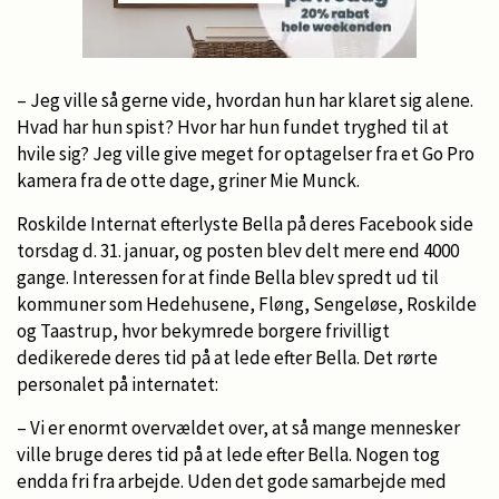
– Jeg ville så gerne vide, hvordan hun har klaret sig alene.
Hvad har hun spist? Hvor har hun fundet tryghed til at
hvile sig? Jeg ville give meget for optagelser fra et Go Pro
kamera fra de otte dage, griner Mie Munck.
Roskilde Internat efterlyste Bella på deres Facebook side
torsdag d. 31. januar, og posten blev delt mere end 4000
gange. Interessen for at finde Bella blev spredt ud til
kommuner som Hedehusene, Fløng, Sengeløse, Roskilde
og Taastrup, hvor bekymrede borgere frivilligt
dedikerede deres tid på at lede efter Bella. Det rørte
personalet på internatet:
– Vi er enormt overvældet over, at så mange mennesker
ville bruge deres tid på at lede efter Bella. Nogen tog
endda fri fra arbejde. Uden det gode samarbejde med