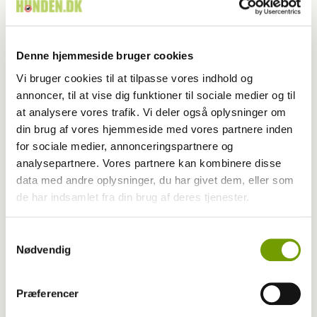
Ny hundelov i Shanghai
Denne hjemmeside bruger cookies
Vi bruger cookies til at tilpasse vores indhold og
annoncer, til at vise dig funktioner til sociale medier og til
at analysere vores trafik. Vi deler også oplysninger om
din brug af vores hjemmeside med vores partnere inden
for sociale medier, annonceringspartnere og
analysepartnere. Vores partnere kan kombinere disse
data med andre oplysninger, du har givet dem, eller som
de har indsamlet fra din brug af deres tjenester.
Samtykkevalg
Livet med hund
Nødvendig
Uklare regler gør hundeloven til en fælde
for ejere
Præferencer