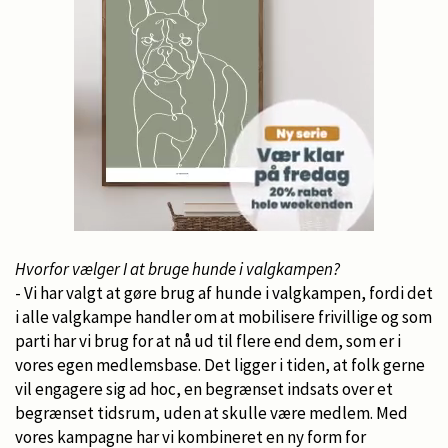
Hvorfor vælger I at bruge hunde i valgkampen?
- Vi har valgt at gøre brug af hunde i valgkampen, fordi det
i alle valgkampe handler om at mobilisere frivillige og som
parti har vi brug for at nå ud til flere end dem, som er i
vores egen medlemsbase. Det ligger i tiden, at folk gerne
vil engagere sig ad hoc, en begrænset indsats over et
begrænset tidsrum, uden at skulle være medlem. Med
vores kampagne har vi kombineret en ny form for