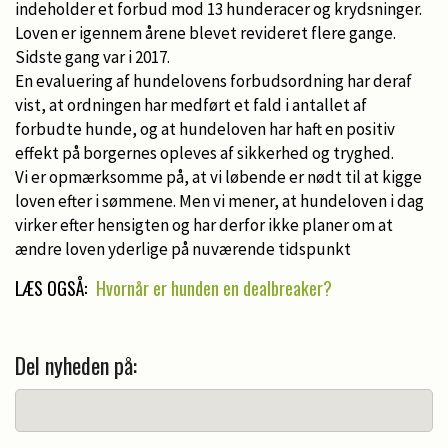
indeholder et forbud mod 13 hunderacer og krydsninger.
Loven er igennem årene blevet revideret flere gange.
Sidste gang var i 2017.
En evaluering af hundelovens forbudsordning har deraf
vist, at ordningen har medført et fald i antallet af
forbudte hunde, og at hundeloven har haft en positiv
effekt på borgernes opleves af sikkerhed og tryghed.
Vi er opmærksomme på, at vi løbende er nødt til at kigge
loven efter i sømmene. Men vi mener, at hundeloven i dag
virker efter hensigten og har derfor ikke planer om at
ændre loven yderlige på nuværende tidspunkt
LÆS OGSÅ:
Hvornår er hunden en dealbreaker?
Del nyheden på: