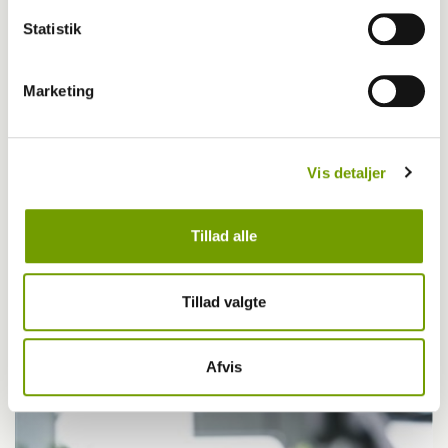
Statistik
Marketing
Vis detaljer
Tillad alle
Aktuelt
Tillad valgte
I dag træder den reviderede hundelov i kraft
Afvis