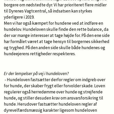
borgere om nødstedte dyr. Vi har prioriteret flere midler
til Dyrenes Vagtcentral, så indsatsen kan styrkes
yderligere i 2019.
Men vi har også kæmpet for hundene ved at indføre en
hundelov. Hundeloven skulle finde den rette balance, da
der var mange interesser at tage højde for. På den ene side
har formålet været at tage hensyn til borgernes sikkerhed
og tryghed. På den anden side skulle både hundenes og
hundeejerens rettigheder respekteres.
Er der lempelser på vej i hundeloven?
- Hundeloven fastsætter derfor regler om indgreb over
for hunde, der skaber frygt eller forvolder skade. Loven
regulerer også herredømme over hunde og strejfende
hunde, og stiller desuden krav om ansvarsforsikring til
hunde. Herudover fastsætter hundeloven regler af
dyrevelfærdsmæssig karakter ligesom hundeloven