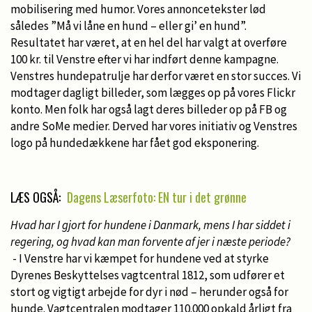
mobilisering med humor. Vores annoncetekster lød
således ”Må vi låne en hund – eller gi’ en hund”.
Resultatet har været, at en hel del har valgt at overføre
100 kr. til Venstre efter vi har indført denne kampagne.
Venstres hundepatrulje har derfor været en stor succes. Vi
modtager dagligt billeder, som lægges op på vores Flickr
konto. Men folk har også lagt deres billeder op på FB og
andre SoMe medier. Derved har vores initiativ og Venstres
logo på hundedækkene har fået god eksponering.
LÆS OGSÅ:
Dagens Læserfoto: EN tur i det grønne
Hvad har I gjort for hundene i Danmark, mens I har siddet i
regering, og hvad kan man forvente af jer i næste periode?
- I Venstre har vi kæmpet for hundene ved at styrke
Dyrenes Beskyttelses vagtcentral 1812, som udfører et
stort og vigtigt arbejde for dyr i nød – herunder også for
hunde. Vagtcentralen modtager 110.000 opkald årligt fra