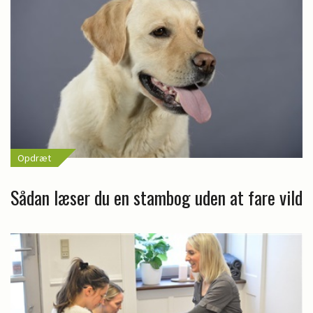
Opdræt
Sådan læser du en stambog uden at fare vild