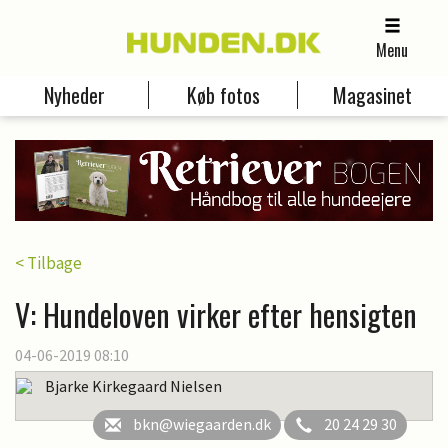
Menu
Nyheder
Køb fotos
Magasinet
< Tilbage
V: Hundeloven virker efter hensigten
04-06-2019 08:10
Bjarke Kirkegaard Nielsen
bkn@wiegaarden.dk
20 24 29 30