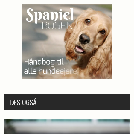
LÆS OGSÅ