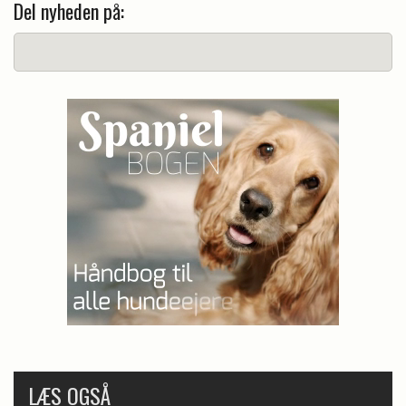
Del nyheden på:
LÆS OGSÅ