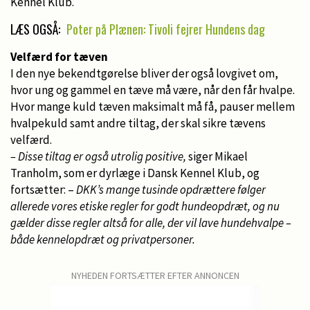
Kennel Klub.
LÆS OGSÅ:
Poter på Plænen: Tivoli fejrer Hundens dag
Velfærd for tæven
I den nye bekendtgørelse bliver der også lovgivet om,
hvor ung og gammel en tæve må være, når den får hvalpe.
Hvor mange kuld tæven maksimalt må få, pauser mellem
hvalpekuld samt andre tiltag, der skal sikre tævens
velfærd.
– Disse tiltag er også utrolig positive,
siger Mikael
Tranholm, som er dyrlæge i Dansk Kennel Klub, og
fortsætter: –
DKK’s mange tusinde opdrættere følger
allerede vores etiske regler for godt hundeopdræt, og nu
gælder disse regler altså for alle, der vil lave hundehvalpe –
både kennelopdræt og privatpersoner.
NYHEDEN FORTSÆTTER EFTER ANNONCEN