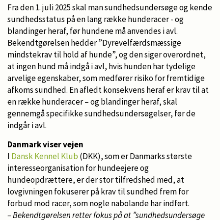
Fra den 1. juli 2025 skal man sundhedsundersøge og kende
sundhedsstatus på en lang række hunderacer - og
blandinger heraf, før hundene må anvendes i avl.
Bekendtgørelsen hedder ”Dyrevelfærdsmæssige
mindstekrav til hold af hunde”, og den siger overordnet,
at ingen hund må indgå i avl, hvis hunden har tydelige
arvelige egenskaber, som medfører risiko for fremtidige
afkoms sundhed. En afledt konsekvens heraf er krav til at
en række hunderacer – og blandinger heraf, skal
gennemgå specifikke sundhedsundersøgelser, før de
indgår i avl.
Danmark viser vejen
I
Dansk Kennel Klub
(DKK), som er Danmarks største
interesseorganisation for hundeejere og
hundeopdrættere, er der stor tilfredshed med, at
lovgivningen fokuserer på krav til sundhed frem for
forbud mod racer, som nogle nabolande har indført.
– Bekendtgørelsen retter fokus på at ”sundhedsundersøge