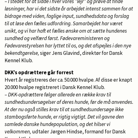
– I stedet for at sidde i hver vores ”lejr” og prøve at finde
løsninger, har vi det sidste år arbejdet intenst sammen for at
bidrage med viden, faglige input, sundhedsdata og forslag
til at løse den fælles udfordring. Samarbejdet har været
unikt, og vi har haft et fælles ønske om at sætte hundenes
sundhed og velfærd først. Fødevareministeren og
Fødevarestyrelsen har lyttet til os, og det afspejles i den nye
bekendtgørelse,
siger Jens Glavind, direktør for Dansk
Kennel Klub.
DKK’s opdrættere går forrest
Hvert år registreres der ca. 50.000 hvalpe. Af disse er knapt
20.000 hvalpe registreret i Dansk Kennel Klub.
– DKK-opdrættere følger allerede en række krav til
sundhedsundersøgelser af deres hunde, før de må anvendes.
At der nu også stilles krav til at sundhedsundersøge ikke
stambogsførte hunde, er rigtig vigtigt. Det vil gavne den
samlede danske hundepopulation, og det hilser vi
velkommen,
udtaler Jørgen Hindse, formand for Dansk