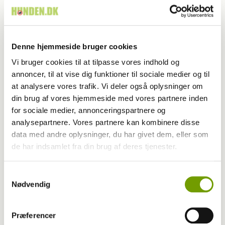
Livet med hund
Denne hjemmeside bruger cookies
Vi bruger cookies til at tilpasse vores indhold og
Jubilee: Hundenes grimme ælling
annoncer, til at vise dig funktioner til sociale medier og til
at analysere vores trafik. Vi deler også oplysninger om
din brug af vores hjemmeside med vores partnere inden
for sociale medier, annonceringspartnere og
analysepartnere. Vores partnere kan kombinere disse
data med andre oplysninger, du har givet dem, eller som
de har indsamlet fra din brug af deres tjenester.
Samtykkevalg
Nødvendig
Præferencer