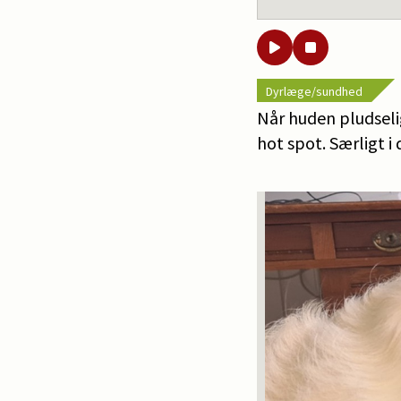
Dyrlæge/sundhed
Når huden pludselig
hot spot. Særligt