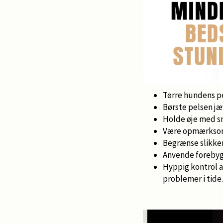
Tørre hundens pe
Børste pelsen jæv
Holde øje med sm
Være opmærksom p
Begrænse slikke
Anvende forebyg
Hyppig kontrol a
problemer i tide.