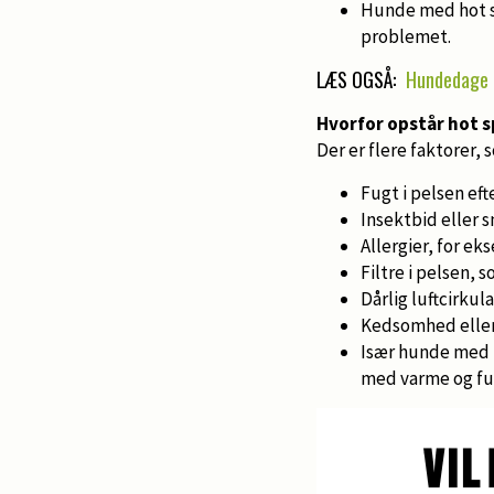
Hunde med hot sp
problemet.
LÆS OGSÅ:
Hundedage 
Hvorfor opstår hot 
Der er flere faktorer,
Fugt i pelsen ef
Insektbid eller s
Allergier, for e
Filtre i pelsen, 
Dårlig luftcirkula
Kedsomhed eller 
Især hunde med t
med varme og fu