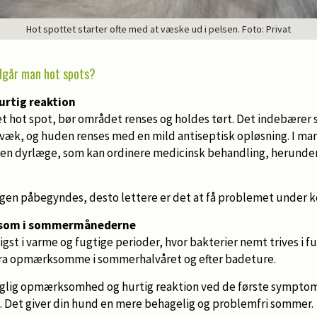
Hot spottet starter ofte med at væske ud i pelsen. Foto: Privat
dgår man hot spots?
urtig reaktion
et hot spot, bør området renses og holdes tørt. Det indebærer 
væk, og huden renses med en mild antiseptisk opløsning. I man
en dyrlæge, som kan ordinere medicinsk behandling, herunder 
ngen påbegyndes, desto lettere er det at få problemet under k
ksom i sommermånederne
gst i varme og fugtige perioder, hvor bakterier nemt trives i fu
ra opmærksomme i sommerhalvåret og efter badeture.
glig opmærksomhed og hurtig reaktion ved de første symptome
s. Det giver din hund en mere behagelig og problemfri sommer.