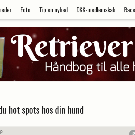
heder
Foto
Tip en nyhed
DKK-medlemskab
Race
du hot spots hos din hund
up