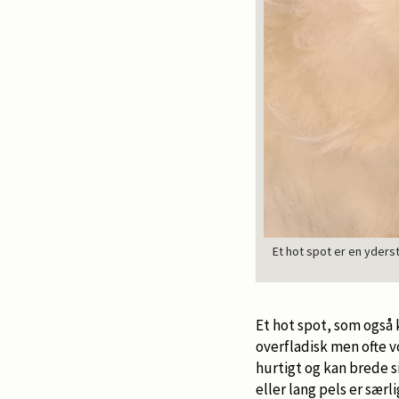
Et hot spot er en yder
Et hot spot, som også
overfladisk men ofte 
hurtigt og kan brede s
eller lang pels er særl