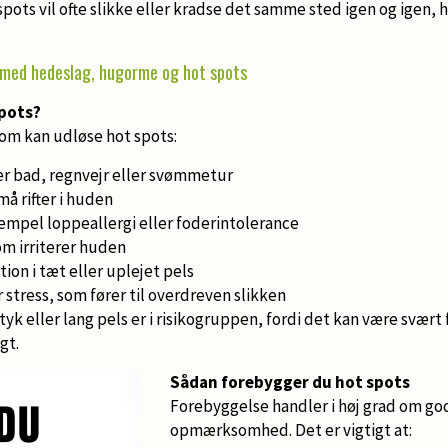
ots vil ofte slikke eller kradse det samme sted igen og igen, h
med hedeslag, hugorme og hot spots
spots?
 som kan udløse hot spots:
ter bad, regnvejr eller svømmetur
må rifter i huden
ksempel loppeallergi eller foderintolerance
som irriterer huden
tion i tæt eller uplejet pels
stress, som fører til overdreven slikken
yk eller lang pels er i risikogruppen, fordi det kan være svær
gt.
Sådan forebygger du hot spots
Forebyggelse handler i høj grad om god
opmærksomhed. Det er vigtigt at: