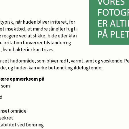
typisk, når huden bliver irriteret, for
t insektbid, et mindre sår eller fugt i
 reagere ved at slikke, bide eller klø i
irritation forværrer tilstanden og
, hvor bakterier kan trives.
ænset hudområde, som bliver rødt, varmt, ømt og væskende. Pe
åde, og huden kan virke betændt og ildelugtende.
 være opmærksom på
e som:
ud
rænset område
 sekret
tabilitet ved berøring