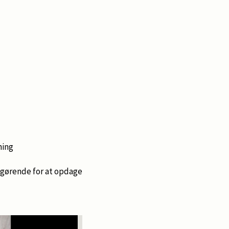
ning
fgørende for at opdage