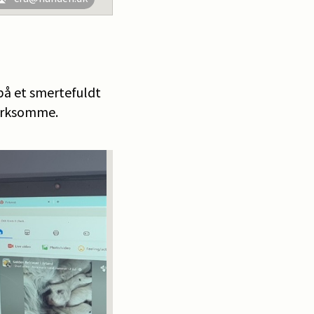
 på et smertefuldt
mærksomme.