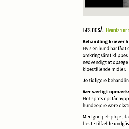
LÆS OGSÅ:
Hvordan un
Behandling kræver h
Hvis en hund har fået 
omkring såret klippes 
nødvendigt at opsøge 
kløestillende midler.
Jo tidligere behandli
Vær særligt opmær
Hot spots opstår hyppi
hundeejere være ekst
Med god pelspleje, da
fleste tilfælde undgå