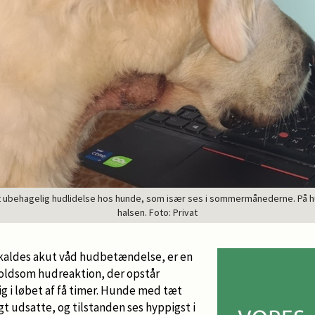
st ubehagelig hudlidelse hos hunde, som især ses i sommermånederne. På h
halsen. Foto: Privat
 kaldes akut våd hudbetændelse, er en
voldsom hudreaktion, der opstår
ig i løbet af få timer. Hunde med tæt
igt udsatte, og tilstanden ses hyppigst i