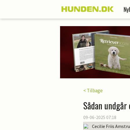
Ny
< Tilbage
Sådan undgår 
09-06-2025 07:18
Cecilie Friis Amstr