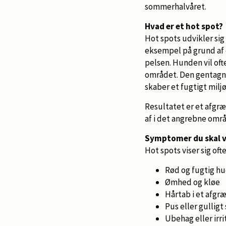
sommerhalvåret.
Hvad er et hot spot?
Hot spots udvikler sig 
eksempel på grund af e
pelsen. Hunden vil ofte
området. Den gentagne 
skaber et fugtigt miljø
Resultatet er et afgr
af i det angrebne omr
Symptomer du skal
Hot spots viser sig oft
Rød og fugtig h
Ømhed og kløe
Hårtab i et afg
Pus eller gulligt
Ubehag eller irri