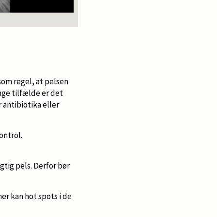
Det bliver tydeligt, at der sidder et problem 
som regel, at pelsen
ge tilfælde er det
antibiotika eller
ontrol.
gtig pels. Derfor bør
r kan hot spots i de