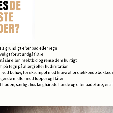
ls grundigt efter bad eller regn
nligt for at undgå filtre
å sår eller insektbid og rense dem hurtigt
å tegn på allergi eller hudirritation
n ved behov, for eksempel med krave eller dækkende beklæd
gende midler mod lopper og flåter
f huden, særligt hos langhårede hunde og efter badeture, er a