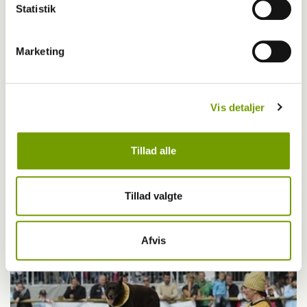
Statistik
Marketing
Vis detaljer
Tillad alle
Blog - Karoline Sidelmann Brinch
BLOG: Aktiv hund om sommeren: Go eller
Tillad valgte
no-go?
Afvis