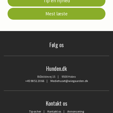
Tip en nyhed
Mest læste
Følg os
Hunden.dk
Blåkildevej 15 | 9500 Hobro
+45 98 51 20 66
|
Mediehuset@wiegaarden.dk
Kontakt os
Tip os her
|
Kontakt os
|
Annoncering