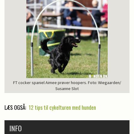
FT cocker spaniel Aimee prøver hoopers. Foto: Wiegaarden/
Susanne Slot
LÆS OGSÅ:
12 tips til cykelturen med hunden
INFO