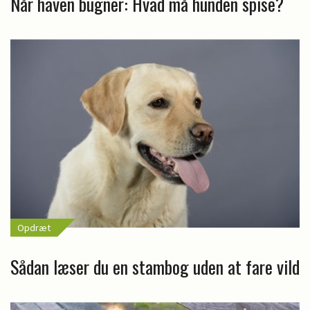
Når haven bugner: Hvad må hunden spise?
Opdræt
Sådan læser du en stambog uden at fare vild