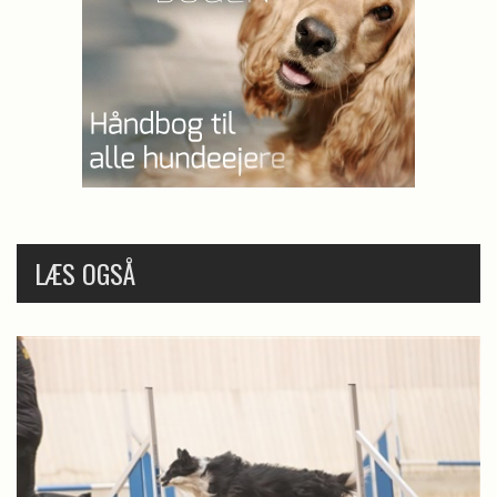
LÆS OGSÅ