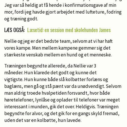
Jeg var så heldig at få hende i konfirmationsgave af min
mor, fordi jeg havde gjort arbejdet med lufteture, fodring
og træning godt.
LÆS OGSÅ:
Læsetid: en session med skolehunden James
Nellie og jeg er det bedste team, selvom at vi har haft
vores kampe. Men mellem kampene gemmer sig det
stærkeste venskab mellem en hund og et menneske.
Træningen begyndte allerede, da Nellie var 3
måneder. Hun klarede det godt og kunne det
vigtigste. Hun kunne både slå kolbøtter forlæns og
baglæns, men gå og stå pænt var da unødvendigt. Selvom
man aldrig troede hvalpetiden forsvandt, hvor både
høretelefoner, lynlåse og oplader til telefoner var meget
interessant i munden, gik det over. Heldigvis. Træningen
begyndte for alvor, og det gik for en gangs skyld fremad,
uden det var en kolbøtte, hun lavede.