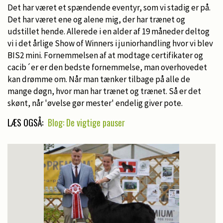
Det har været et spændende eventyr, som vi stadig er på.
Det har været ene og alene mig, der har trænet og
udstillet hende. Allerede i en alder af 19 måneder deltog
vi i det årlige Show of Winners i juniorhandling hvor vi blev
BIS2 mini. Fornemmelsen af at modtage certifikater og
cacib´er er den bedste fornemmelse, man overhovedet
kan drømme om. Når man tænker tilbage på alle de
mange døgn, hvor man har trænet og trænet. Så er det
skønt, når 'øvelse gør mester' endelig giver pote.
LÆS OGSÅ:
Blog: De vigtige pauser