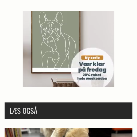
LÆS OGSÅ