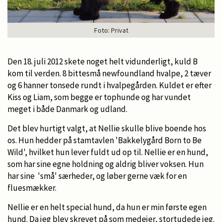
Foto: Privat
Den 18. juli 2012 skete noget helt vidunderligt, kuld B
kom til verden. 8 bittesmå newfoundland hvalpe, 2 tæver
og 6 hanner tonsede rundt i hvalpegården. Kuldet er efter
Kiss og Liam, som begge er tophunde og har vundet
meget i både Danmark og udland.
Det blev hurtigt valgt, at Nellie skulle blive boende hos
os. Hun hedder på stamtavlen 'Bakkelygård Born to Be
Wild', hvilket hun lever fuldt ud op til. Nellie er en hund,
som har sine egne holdning og aldrig bliver voksen. Hun
har sine 'små' særheder, og løber gerne væk for en
fluesmækker.
Nellie er en helt special hund, da hun er min første egen
hund. Da jeg blev skrevet på som medejer, stortudede jeg.