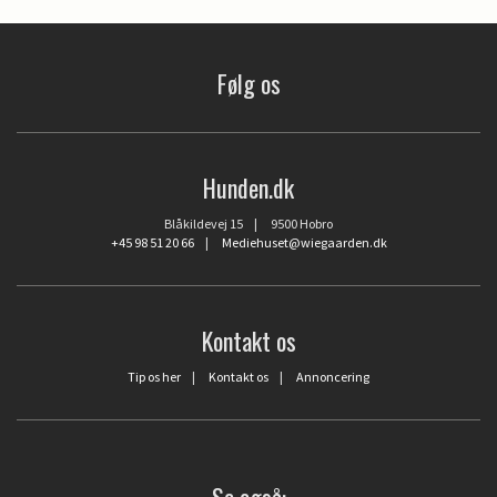
Følg os
Hunden.dk
Blåkildevej 15 | 9500 Hobro
+45 98 51 20 66
|
Mediehuset@wiegaarden.dk
Kontakt os
Tip os her
|
Kontakt os
|
Annoncering