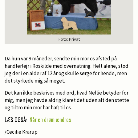
Foto: Privat
Da hun var 9 måneder, sendte min mor os afsted på
handlerlejr i Roskilde med overnatning. Helt alene, stod
jeg der i en alder af 12 år og skulle sørge for hende, men
det styrkede mig så meget.
Det kan ikke beskrives med ord, hvad Nellie betyder for
mig, men jeg havde aldrig klaret det uden alt den støtte
og tiltro min mor har haft til os.
LÆS OGSÅ:
Når en drøm ændres
/Cecilie Krarup