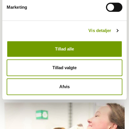
Marketing
Vis detaljer
Tillad alle
Blogindlæg
Tillad valgte
Cecilie Krarup fortæller om sit værste
mareridt
Afvis