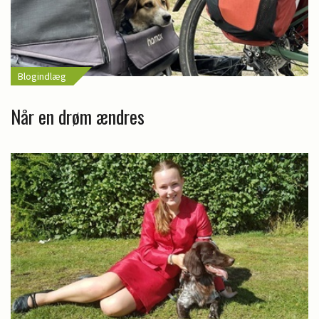
Blogindlæg
Når en drøm ændres