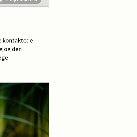
re kontaktede
øg og den
søge