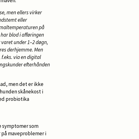
 maven:
se, men ellers virker
nedstemt eller
normaltemperaturen på
 har blod i afføringen
 varet under 1–2 døgn,
lares derhjemme. Men
f.eks. via en digital
ingskunder efterhånden
mad, men det er ikke
 hunden skånekost i
med probiotika
ige symptomer som
er på maveproblemer i