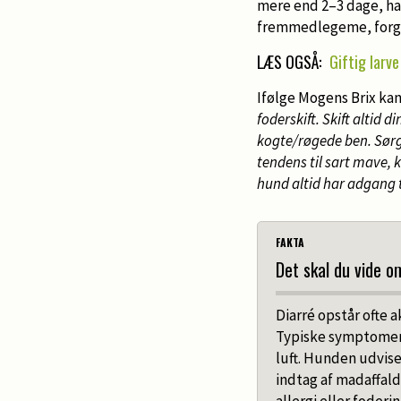
mere end 2–3 dage, ha
fremmedlegeme, forgi
LÆS OGSÅ:
Giftig larv
Ifølge Mogens Brix ka
foderskift. Skift altid
kogte/røgede ben. Sørg 
tendens til sart mave, 
hund altid har adgang t
FAKTA
Det skal du vide o
Diarré opstår ofte ak
Typiske symptomer e
luft. Hunden udvise
indtag af madaffald,
allergi eller foderi