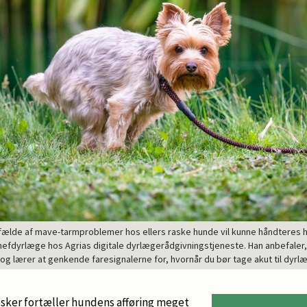
ilfælde af mave-tarmproblemer hos ellers raske hunde vil kunne håndteres
efdyrlæge hos Agrias digitale dyrlægerådgivningstjeneste. Han anbefaler,
 og lærer at genkende faresignalerne for, hvornår du bør tage akut til dyrlæ
ker fortæller hundens afføring meget