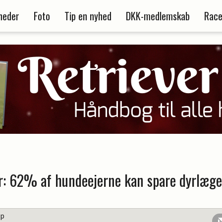
heder
Foto
Tip en nyhed
DKK-medlemskab
Race
: 62% af hundeejerne kan spare dyrlæg
up