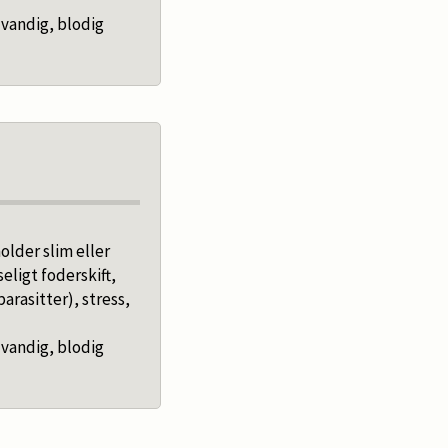
 vandig, blodig
older slim eller
eligt foderskift,
parasitter), stress,
 vandig, blodig