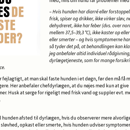
med, hvis din hund får problemer med
– Hvis hunden har diarré eller forstoppel
frisk, spiser og drikker, ikke virker sløv, 
dehydreret, ikke har feber (dvs. over 
mellem 37,5–39,3 °C), ikke kaster op eller
eller smerter – og hvis symptomerne har
så tyder det på, at behandlingen kan k
jeg anbefaler altid individuel rådgivning, 
dyrlægetjeneste, som for mange forsikr
ce.
fejlagtigt, at man skal faste hunden i et døgn, før den må få 
e. Her anbefaler chefdyrlægen, at du nøjes med kun at give
er. Husk at sørge for rigeligt med frisk vand og suppler evt. 
.
al hunden afsted til dyrlægen, hvis du observerer mere alvorl
en, sløvhed, opkast eller smerte, hvis hunden udviser symptom