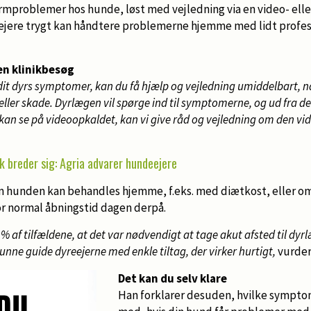
problemer hos hunde, løst med vejledning via en video- elle
ejere trygt kan håndtere problemerne hjemme med lidt profes
n klinikbesøg
 dit dyrs symptomer, kan du få hjælp og vejledning umiddelbart, n
ller skade. Dyrlægen vil spørge ind til symptomerne, og ud fra de
lv kan se på videoopkaldet, kan vi give råd og vejledning om den vi
ak breder sig: Agria advarer hundeejere
 hunden kan behandles hjemme, f.eks. med diætkost, eller om 
or normal åbningstid dagen derpå.
 11 % af tilfældene, at det var nødvendigt at tage akut afsted til 
unne guide dyreejerne med enkle tiltag, der virker hurtigt,
vurder
Det kan du selv klare
Han forklarer desuden, hvilke symptom