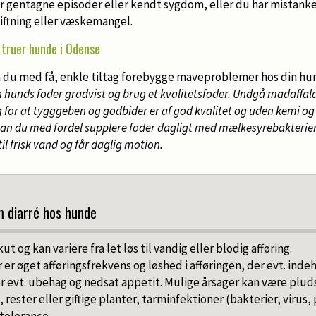
r gentagne episoder eller kendt sygdom, eller du har mistank
ftning eller væskemangel.
e truer hunde i Odense
n du med få, enkle tiltag forebygge maveproblemer hos din hu
 din hunds foder gradvist og brug et kvalitetsfoder. Undgå madaffal
for at tygggeben og godbider er af god kvalitet og uden kemi og 
kan du med fordel supplere foder dagligt med mælkesyrebakterier,
il frisk vand og får daglig motion.
m diarré hos hunde
ut og kan variere fra let løs til vandig eller blodig afføring.
r øget afføringsfrekvens og løshed i afføringen, der evt. indeh
r evt. ubehag og nedsat appetit. Mulige årsager kan være pluds
 rester eller giftige planter, tarminfektioner (bakterier, virus, 
ntolerance.