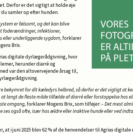
t. Derfor er det vigtigt at holde øje
 du samler op efter hunden.
tem er følsomt, og det kan blive
t foderændringer, infektioner,
s eller underliggende sygdom,
forklarer
gens Brix.
grias digitale dyrlægerådgivning, hvor
emer, herunder diarré og
åned var den altovervejende årsag til,
yrlægerådgivning.
re bekymret for dit kæledyrs helbred, så derfor er det vigtigt at k
 at langt de fleste milde tilfælde af diarré eller forstoppelse hos 
rste omgang,
forklarer Mogens Brix, som tilføjer:
– Det mest alm
 ses også ofte, især hos ældre eller inaktive hunde eller ved indta
 at i juni 2025 blev 62 % af de henvendelser til Agrias digitale