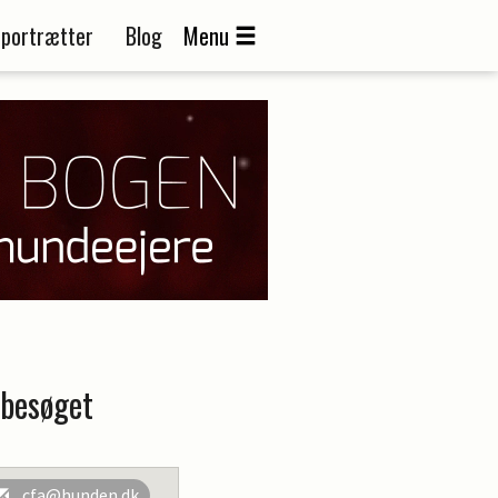
portrætter
Blog
Menu
ebesøget
cfa@hunden.dk