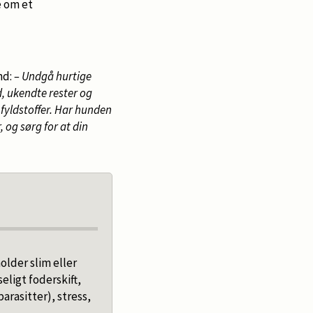
e om et
nd:
– Undgå hurtige
d, ukendte rester og
fyldstoffer. Har hunden
 og sørg for at din
older slim eller
eligt foderskift,
parasitter), stress,