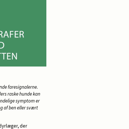
ende faresignalerne.
ellers raske hunde kan
indelige symptom er
g af ben eller svært
 dyrlæger, der