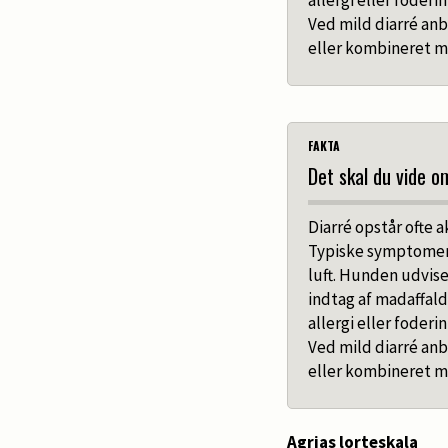
Ved mild diarré anb
eller kombineret m
FAKTA
Det skal du vide o
Diarré opstår ofte ak
Typiske symptomer e
luft. Hunden udvise
indtag af madaffald,
allergi eller foderi
Ved mild diarré anb
eller kombineret m
Agrias lorteskala