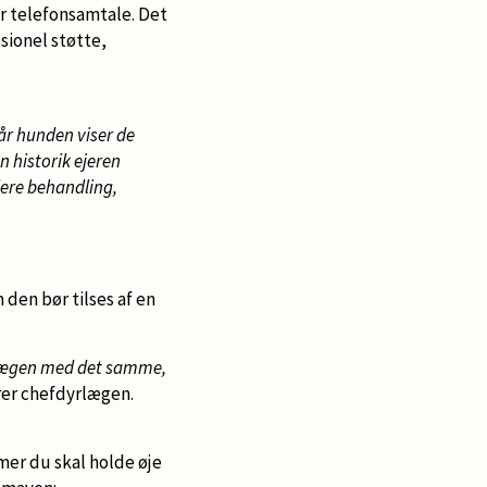
r telefonsamtale. Det
sionel støtte,
år hunden viser de
n historik ejeren
dere behandling,
den bør tilses af en
dyrlægen med det samme,
er chefdyrlægen.
er du skal holde øje