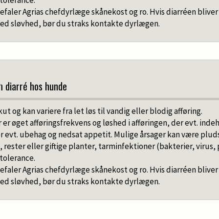
efaler Agrias chefdyrlæge skånekost og ro. Hvis diarréen bliver
ed sløvhed, bør du straks kontakte dyrlægen.
m diarré hos hunde
ut og kan variere fra let løs til vandig eller blodig afføring.
r øget afføringsfrekvens og løshed i afføringen, der evt. indeh
r evt. ubehag og nedsat appetit. Mulige årsager kan være pluds
 rester eller giftige planter, tarminfektioner (bakterier, virus, 
ntolerance.
efaler Agrias chefdyrlæge skånekost og ro. Hvis diarréen bliver
ed sløvhed, bør du straks kontakte dyrlægen.