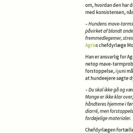
om, hvordan den har de
med konsistensen, når
– Hundens mave-tarmsys
påvirket af blandt ande
fremmedlegemer, stres
Agria
s chefdyrlæge Mo
Han er ansvarlig for A
netop mave-tarmprobl
forstoppelse, i juni m
at hundeejere søgte d
– Du skal ikke gå og væ
Mange er ikke klar over,
håndteres hjemme i fø
diarré, men forstoppelse
fordøjelige materialer.
Chefdyrlægen fortæller,