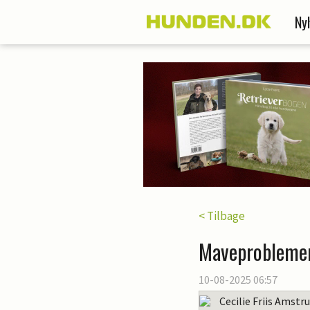
Ny
< Tilbage
Maveproblemer
10-08-2025 06:57
Cecilie Friis Amstr