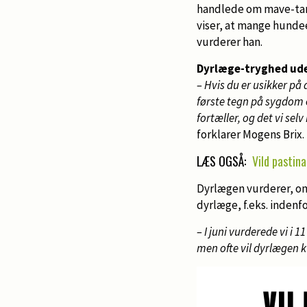
handlede om mave-tarm
viser, at mange hunde
vurderer han.
Dyrlæge-tryghed ude
– Hvis du er usikker på
første tegn på sygdom e
fortæller, og det vi se
forklarer Mogens Brix.
LÆS OGSÅ:
Vild pastin
Dyrlægen vurderer, om
dyrlæge, f.eks. indenf
– I juni vurderede vi i
men ofte vil dyrlægen k