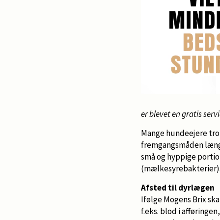
er blevet en gratis servi
Mange hundeejere tror 
fremgangsmåden længer
små og hyppige portion
(mælkesyrebakterier)
Afsted til dyrlægen
Ifølge Mogens Brix sk
f.eks. blod i afføring