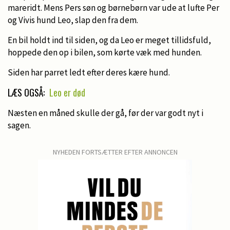
mareridt. Mens Pers søn og børnebørn var ude at lufte Per
og Vivis hund Leo, slap den fra dem.
En bil holdt ind til siden, og da Leo er meget tillidsfuld,
hoppede den op i bilen, som kørte væk med hunden.
Siden har parret ledt efter deres kære hund.
LÆS OGSÅ:
Leo er død
Næsten en måned skulle der gå, før der var godt nyt i
sagen.
NYHEDEN FORTSÆTTER EFTER ANNONCEN