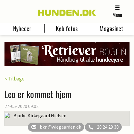
Menu
Nyheder
Køb fotos
Magasinet
< Tilbage
Leo er kommet hjem
27-05-2020 09:02
Bjarke Kirkegaard Nielsen
bkn@wiegaarden.dk
20 24 29 30