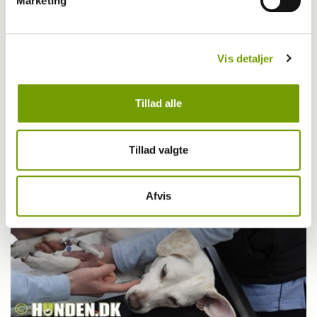
Marketing
Vis detaljer
Aktuelt
Hund forsvundet. Løsesum krævet
Tillad alle
Tillad valgte
Afvis