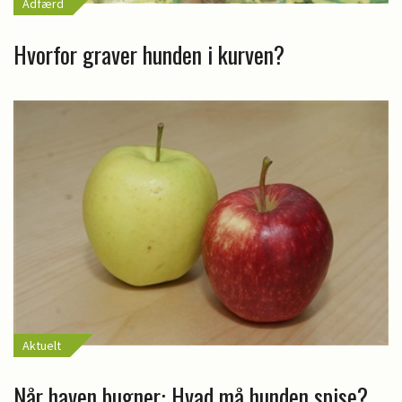
Adfærd
Hvorfor graver hunden i kurven?
Aktuelt
Når haven bugner: Hvad må hunden spise?