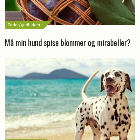
Foder/godbidder
Må min hund spise blommer og mirabeller?