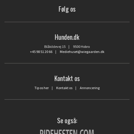
Følg os
Hunden.dk
Blåkildevej 15 | 9500 Hobro
+45 98 51 20 66
|
Mediehuset@wiegaarden.dk
Kontakt os
Tip os her
|
Kontakt os
|
Annoncering
Se også: