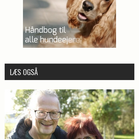
LÆS OGSÅ