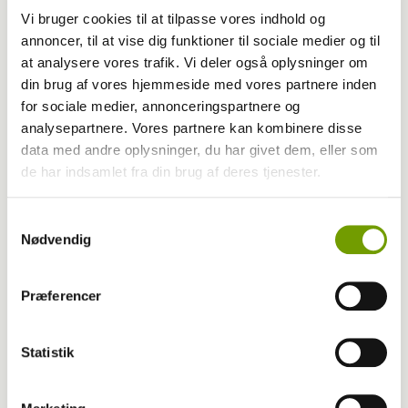
Vi bruger cookies til at tilpasse vores indhold og
annoncer, til at vise dig funktioner til sociale medier og til
at analysere vores trafik. Vi deler også oplysninger om
din brug af vores hjemmeside med vores partnere inden
for sociale medier, annonceringspartnere og
Foto
analysepartnere. Vores partnere kan kombinere disse
Actionfyldte fotos fra VM for schæferhunde
data med andre oplysninger, du har givet dem, eller som
de har indsamlet fra din brug af deres tjenester.
er nu online
Samtykkevalg
Nødvendig
Præferencer
Statistik