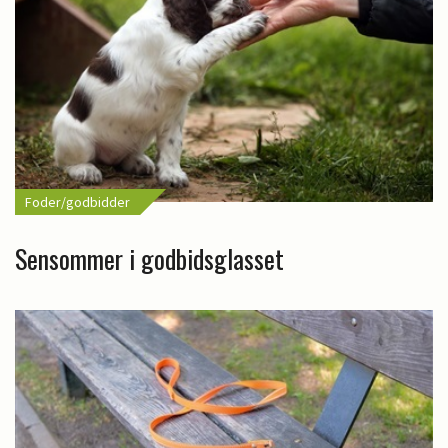
Foder/godbidder
Sensommer i godbidsglasset