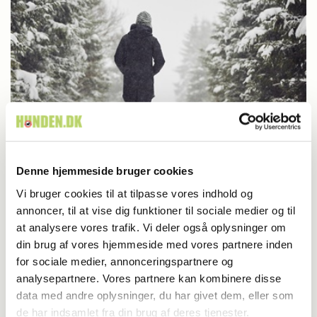
Denne hjemmeside bruger cookies
Livet med hund
Vi bruger cookies til at tilpasse vores indhold og
Sne igen: Har vores hunde virkelig brug for
annoncer, til at vise dig funktioner til sociale medier og til
at analysere vores trafik. Vi deler også oplysninger om
tøj?
din brug af vores hjemmeside med vores partnere inden
for sociale medier, annonceringspartnere og
analysepartnere. Vores partnere kan kombinere disse
data med andre oplysninger, du har givet dem, eller som
de har indsamlet fra din brug af deres tjenester.