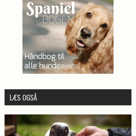
LÆS OGSÅ