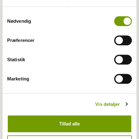
Samtykkevalg
Nødvendig
Præferencer
Statistik
Træning
Marketing
Fem gode råd til at få trænet med din hund
Vis detaljer
Tillad alle