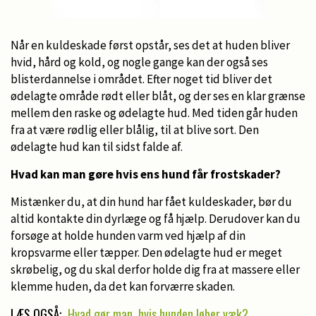
Når en kuldeskade først opstår, ses det at huden bliver
hvid, hård og kold, og nogle gange kan der også ses
blisterdannelse i området. Efter noget tid bliver det
ødelagte område rødt eller blåt, og der ses en klar grænse
mellem den raske og ødelagte hud. Med tiden går huden
fra at være rødlig eller blålig, til at blive sort. Den
ødelagte hud kan til sidst falde af.
Hvad kan man gøre hvis ens hund får frostskader?
Mistænker du, at din hund har fået kuldeskader, bør du
altid kontakte din dyrlæge og få hjælp. Derudover kan du
forsøge at holde hunden varm ved hjælp af din
kropsvarme eller tæpper. Den ødelagte hud er meget
skrøbelig, og du skal derfor holde dig fra at massere eller
klemme huden, da det kan forværre skaden.
LÆS OGSÅ:
Hvad gør man, hvis hunden løber væk?