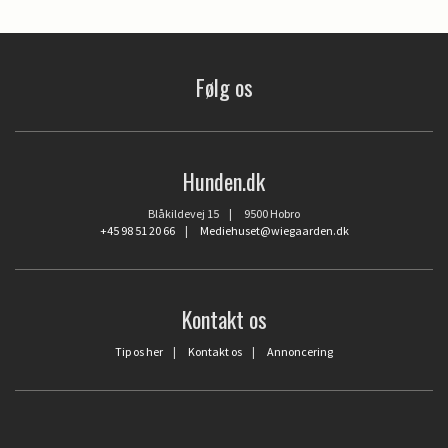
Følg os
Hunden.dk
Blåkildevej 15 | 9500 Hobro
+45 98 51 20 66
|
Mediehuset@wiegaarden.dk
Kontakt os
Tip os her
|
Kontakt os
|
Annoncering