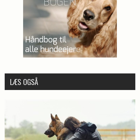
LÆS OGSÅ