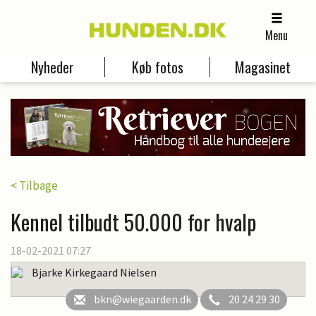
Menu
Nyheder
Køb fotos
Magasinet
< Tilbage
Kennel tilbudt 50.000 for hvalp
18-02-2021 07:27
Bjarke Kirkegaard Nielsen
bkn@wiegaarden.dk
20 24 29 30