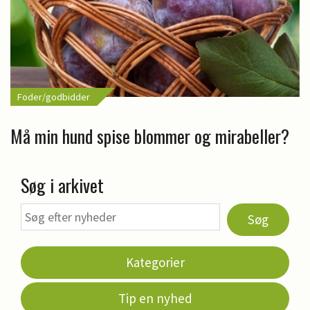
Foder/godbidder
Må min hund spise blommer og mirabeller?
Søg i arkivet
Søg
Kategorier
Tip en nyhed