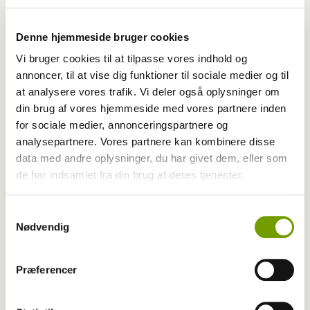
Denne hjemmeside bruger cookies
Vi bruger cookies til at tilpasse vores indhold og
annoncer, til at vise dig funktioner til sociale medier og til
at analysere vores trafik. Vi deler også oplysninger om
din brug af vores hjemmeside med vores partnere inden
for sociale medier, annonceringspartnere og
analysepartnere. Vores partnere kan kombinere disse
data med andre oplysninger, du har givet dem, eller som
Livet med hund
de har indsamlet fra din brug af deres tjenester.
KLUMME: Mit spørgsmål til hvalpekøbere, er
Samtykkevalg
du superhelt?
Nødvendig
Præferencer