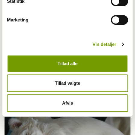
Statistik
Marketing
Vis detaljer
Tillad alle
Dansk Kennel Klub
Mangler din hund en del af sit navn?
Tillad valgte
Afvis