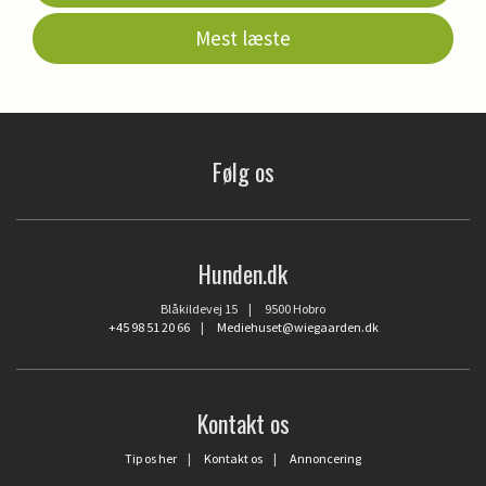
Mest læste
Følg os
Hunden.dk
Blåkildevej 15 | 9500 Hobro
+45 98 51 20 66
|
Mediehuset@wiegaarden.dk
Kontakt os
Tip os her
|
Kontakt os
|
Annoncering