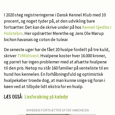
I 2020 steg registreringerne i Dansk Kennel Klub med 10
procent, og noget tyder på, at den udvikling bare
fortsætter. Det kan de skrive under på hos
Kennel Gjedbo i
Holstebro
. Her opdrætter Merethe og Jens Ole Mørup
bichon havanais og coton de tulear.
De seneste uger har de fået 20 hvalpe fordelt på tre kuld,
skriver
TVMidtvest
. Hvalpene koster hver 16.000 kroner,
og parret har ingen problemer med at afsætte hvalpene
til den pris. Netop nu står 160 familier på venteliste til en
hund hos kennelen. En forhåbningsfuld og optimistisk
hvalpekøber troede dog, at man kunne snige sig foran i
køen ved at tilbyde lidt ekstra for en hvalp.
LÆS OGSÅ:
Livsforsikring på kæledyr
NYHEDEN FORTSÆTTER EFTER ANNONCEN