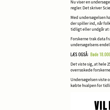
Nu viser en undersøgel
regler. Det skriver Sci
Med undersøgelsen har
der spiller ind, når fo
tidligt eller undgår 
Forskerne trak data fra
undersøgelsens endeli
LÆS OGSÅ:
Bøde 18.000
Det viste sig, at hele 
overraskede forskerne
Undersøgelsen viste o
købte hvalpen for tid