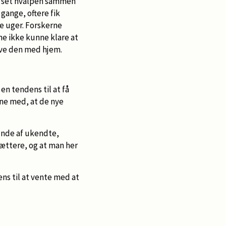
de set hvalpen sammen
gange, oftere fik
e uger. Forskerne
ne ikke kunne klare at
ave den med hjem.
en tendens til at få
rne med, at de nye
unde af ukendte,
ættere, og at man her
ns til at vente med at