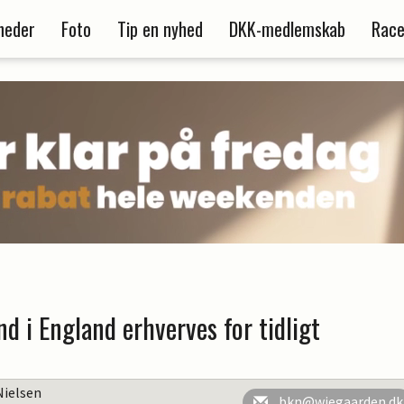
heder
Foto
Tip en nyhed
DKK-medlemskab
Race
nd i England erhverves for tidligt
Nielsen
bkn@wiegaarden.dk