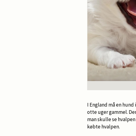
I England må en hund ik
otte uger gammel. Deru
man skulle se hvalpe
købte hvalpen.