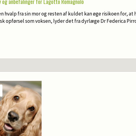
v og anbefalinger for Lagotto Romagnolo
 en hvalp fra sin mor og resten af kuldet kan øge risikoen for, a
k opførsel som voksen, lyder det fra dyrlæge Dr Federica Pirro