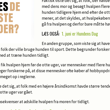
Faktisk viste det sig, at folk, der hav
med dens mor og besøgt hvalpen flere 
hunden tidligere hjem end efter de ott
mener, at det skyldes, at hvalpekøber
gå fra hvalpen og derfor bare måtte h
LÆS OGSÅ:
1. juni er Hundens Dag
En anden gruppe, som viste sig at have 
ar folk der ville bruge hunden til sport. Dette begrunder forske
 med at træne hunden tidligt.
 fik hvalpen hjem før de otte uger, var mennesker med flere h
eger forskerne på, at disse mennesker ofte køber af hobbyopdr
 meget op i reglerne.
e det sig, at folk med en højere årsindkomst havde større tende
otte uger var gået.
sekvenser at adskille hvalpen fra moren for tidligt.