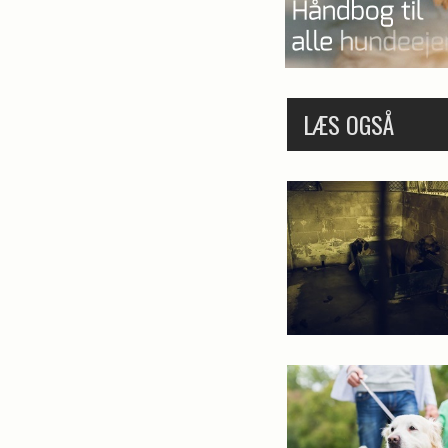
LÆS OGSÅ