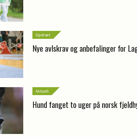
Opdræt
Nye avlskrav og anbefalinger for L
Aktuelt
Hund fanget to uger på norsk fjeldh