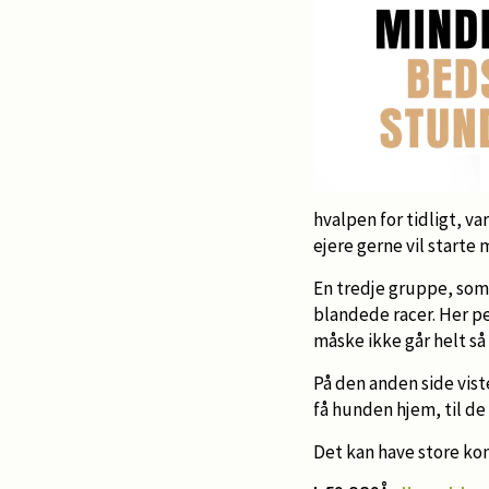
hvalpen for tidligt, v
ejere gerne vil starte
En tredje gruppe, som
blandede racer. Her p
måske ikke går helt så
På den anden side vist
få hunden hjem, til de 
Det kan have store kon