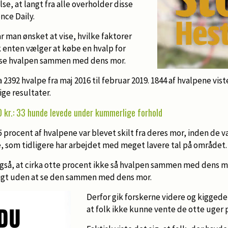
se, at langt fra alle overholder disse
ence Daily.
 man ønsket at vise, hvilke faktorer
lk enten vælger at købe en hvalp for
at se hvalpen sammen med dens mor.
 2392 hvalpe fra maj 2016 til februar 2019. 1844 af hvalpene vist
ge resultater.
 kr.: 33 hunde levede under kummerlige forhold
25 procent af hvalpene var blevet skilt fra deres mor, inden de va
, som tidligere har arbejdet med meget lavere tal på området.
gså, at cirka otte procent ikke så hvalpen sammen med dens m
ligt uden at se den sammen med dens mor.
Derfor gik forskerne videre og kiggede
at folk ikke kunne vente de otte uger p