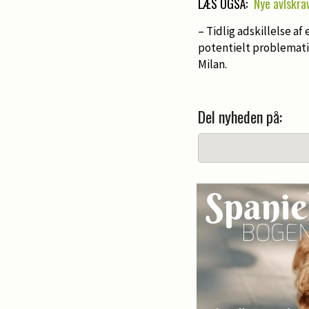
LÆS OGSÅ:
Nye avlskra
– Tidlig adskillelse af
potentielt problematis
Milan.
Del nyheden på: