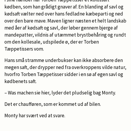
kødben, som han grådigt gnaver af. En blanding af savl og
kødsaft vælter ned over hans fedladne kæbeparti og ned
over den bare mave. Maven ligner næsten et helt landskab
med åer af kødsaft og savl, der løber gennem bjerge af
mandepatter, vildnis af utæmmet brystbehåring og rundt
om den kollesale, udspilede ø, der er Torben
Tæppetissers vom.
Hans små stramme underbukser kan ikke absorbere den
megen saft, der drypper ned fra overkroppens vilde natur,
hvorfro Torben Tæppetisser sidder i en sø af egen savl og
kødbenets saft.
– Was machen sie hier, lyder det pludselig bag Monty.
Det er chaufføren, som er kommet ud af bilen.
Monty har svært ved at svare.