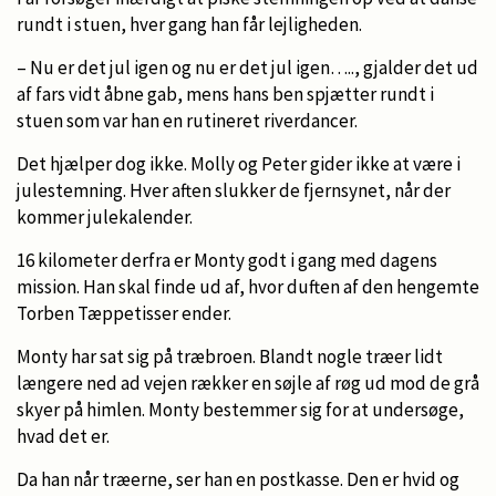
rundt i stuen, hver gang han får lejligheden.
­– Nu er det jul igen og nu er det jul igen….., gjalder det ud
af fars vidt åbne gab, mens hans ben spjætter rundt i
stuen som var han en rutineret riverdancer.
Det hjælper dog ikke. Molly og Peter gider ikke at være i
julestemning. Hver aften slukker de fjernsynet, når der
kommer julekalender.
16 kilometer derfra er Monty godt i gang med dagens
mission. Han skal finde ud af, hvor duften af den hengemte
Torben Tæppetisser ender.
Monty har sat sig på træbroen. Blandt nogle træer lidt
længere ned ad vejen rækker en søjle af røg ud mod de grå
skyer på himlen. Monty bestemmer sig for at undersøge,
hvad det er.
Da han når træerne, ser han en postkasse. Den er hvid og