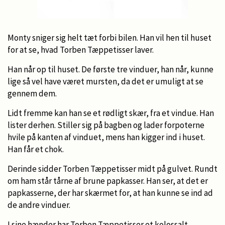
Monty sniger sig helt tæt forbi bilen. Han vil hen til huset
for at se, hvad Torben Tæppetisser laver.
Han når op til huset. De første tre vinduer, han når, kunne
lige så vel have været mursten, da det er umuligt at se
gennem dem.
Lidt fremme kan han se et rødligt skær, fra et vindue. Han
lister derhen. Stiller sig på bagben og lader forpoterne
hvile på kanten af vinduet, mens han kigger ind i huset.
Han får et chok.
Derinde sidder Torben Tæppetisser midt på gulvet. Rundt
om ham står tårne af brune papkasser. Han ser, at det er
papkasserne, der har skærmet for, at han kunne se ind ad
de andre vinduer.
I sine hænder har Torben Tæppetisser et kolossalt