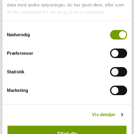
data med andre oplysninger, du har givet dem, eller som
de har indsamlet fra din brug af deres tjenester.
Samtykkevalg
Nødvendig
Præferencer
Statistik
Marketing
Aktuelt
Julekalender: Montys jul - afsnit 3
Vis detaljer
Tillad alle