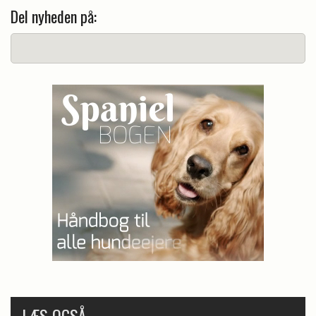
Del nyheden på:
LÆS OGSÅ