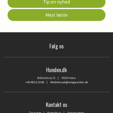
Tip en nyhed
Mest læste
Følg os
Hunden.dk
Blåkildevej 15 | 9500 Hobro
+45 98 51 20 66
|
Mediehuset@wiegaarden.dk
Kontakt os
Tip os her
|
Kontakt os
|
Annoncering