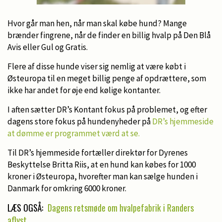
Hvor går man hen, når man skal købe hund? Mange
brænder fingrene, når de finder en billig hvalp på Den Blå
Avis eller Gul og Gratis.
Flere af disse hunde viser sig nemlig at være købt i
Østeuropa til en meget billig penge af opdrættere, som
ikke har andet for øje end kølige kontanter.
I aften sætter DR’s Kontant fokus på problemet, og efter
dagens store fokus på hundenyheder på
DR’s hjemmeside
at dømme er programmet værd at se.
Til DR’s hjemmeside fortæller direktør for Dyrenes
Beskyttelse Britta Riis, at en hund kan købes for 1000
kroner i Østeuropa, hvorefter man kan sælge hunden i
Danmark for omkring 6000 kroner.
LÆS OGSÅ:
Dagens retsmøde om hvalpefabrik i Randers
aflyst