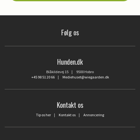
Følg os
Hunden.dk
Blåkildevej 15 | 9500 Hobro
+45 98 51 20 66
|
Mediehuset@wiegaarden.dk
Kontakt os
Tip os her
|
Kontakt os
|
Annoncering