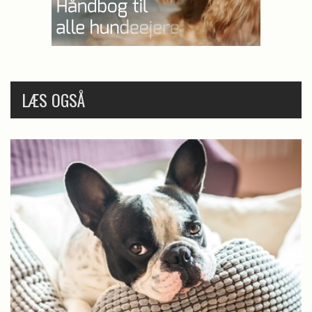
LÆS OGSÅ