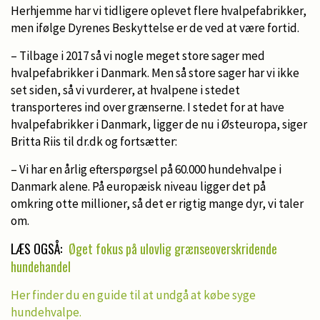
Herhjemme har vi tidligere oplevet flere hvalpefabrikker,
men ifølge Dyrenes Beskyttelse er de ved at være fortid.
– Tilbage i 2017 så vi nogle meget store sager med
hvalpefabrikker i Danmark. Men så store sager har vi ikke
set siden, så vi vurderer, at hvalpene i stedet
transporteres ind over grænserne. I stedet for at have
hvalpefabrikker i Danmark, ligger de nu i Østeuropa, siger
Britta Riis til dr.dk og fortsætter:
– Vi har en årlig efterspørgsel på 60.000 hundehvalpe i
Danmark alene. På europæisk niveau ligger det på
omkring otte millioner, så det er rigtig mange dyr, vi taler
om.
LÆS OGSÅ:
Øget fokus på ulovlig grænseoverskridende
hundehandel
Her finder du en guide til at undgå at købe syge
hundehvalpe.