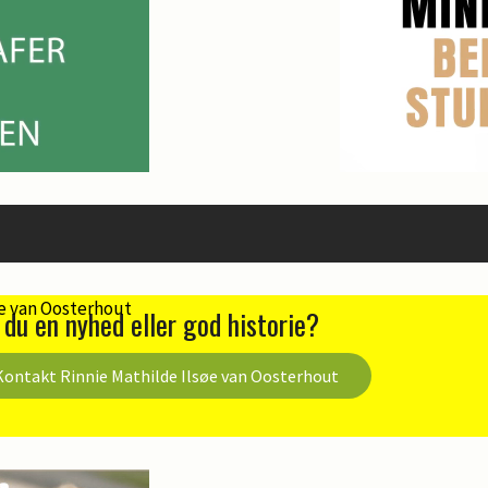
 du en nyhed eller god historie?
Kontakt Rinnie Mathilde Ilsøe van Oosterhout