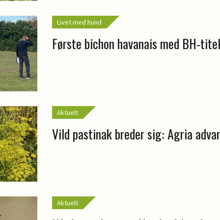
Livet med hund
Første bichon havanais med BH-tite
Aktuelt
Vild pastinak breder sig: Agria adva
Aktuelt