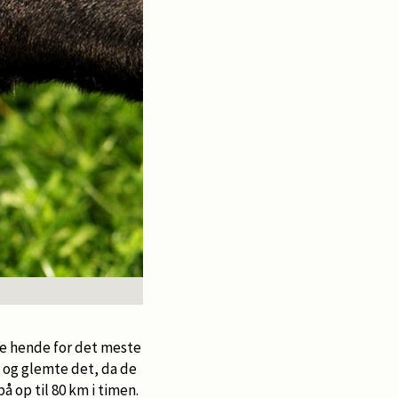
de hende for det meste
 og glemte det, da de
å op til 80 km i timen.