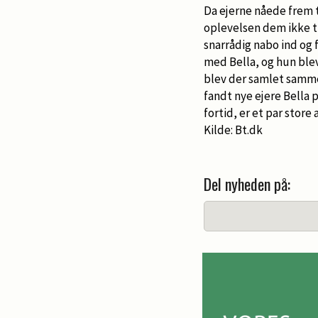
Da ejerne nåede frem t
oplevelsen dem ikke t
snarrådig nabo ind og fi
med Bella, og hun blev 
blev der samlet sammen
fandt nye ejere Bella 
fortid, er et par store 
Kilde: Bt.dk
Del nyheden på: