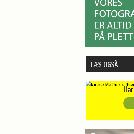
LÆS OGSÅ
Har