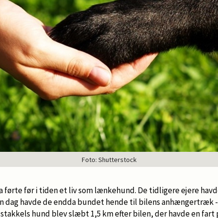
Foto: Shutterstock
førte før i tiden et liv som lænkehund. De tidligere ejere hav
 en dag havde de endda bundet hende til bilens anhængertræk -
stakkels hund blev slæbt 1,5 km efter bilen, der havde en fart p