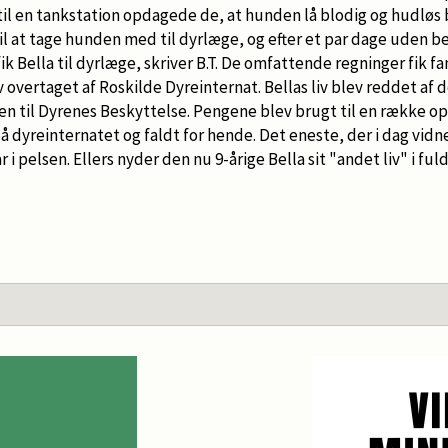
il en tankstation opdagede de, at hunden lå blodig og hudløs 
il at tage hunden med til dyrlæge, og efter et par dage uden b
k Bella til dyrlæge, skriver B.T. De omfattende regninger fik famil
overtaget af Roskilde Dyreinternat. Bellas liv blev reddet af do
 til Dyrenes Beskyttelse. Pengene blev brugt til en række ope
på dyreinternatet og faldt for hende. Det eneste, der i dag vid
ar i pelsen. Ellers nyder den nu 9-årige Bella sit "andet liv" i fu