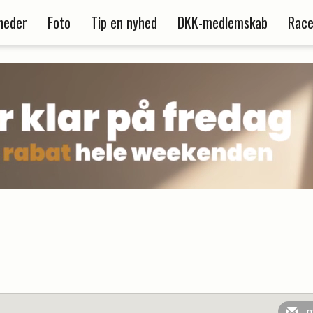
heder
Foto
Tip en nyhed
DKK-medlemskab
Race
m