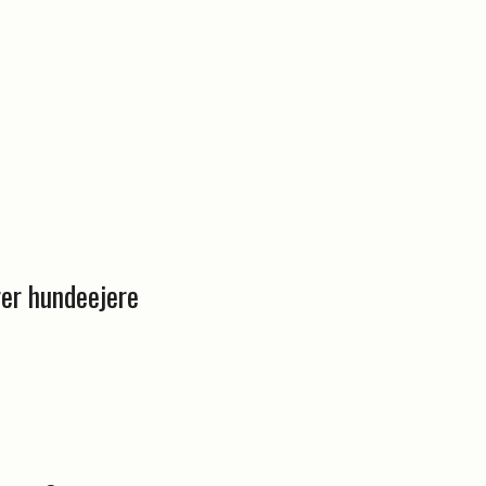
l
rer hundeejere