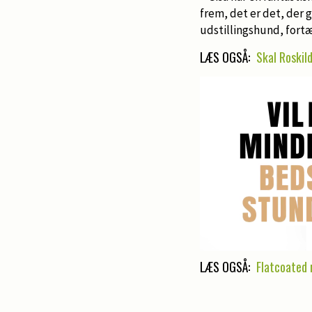
frem, det er det, der g
udstillingshund, fortæ
LÆS OGSÅ:
Skal Roskild
LÆS OGSÅ:
Flatcoated 