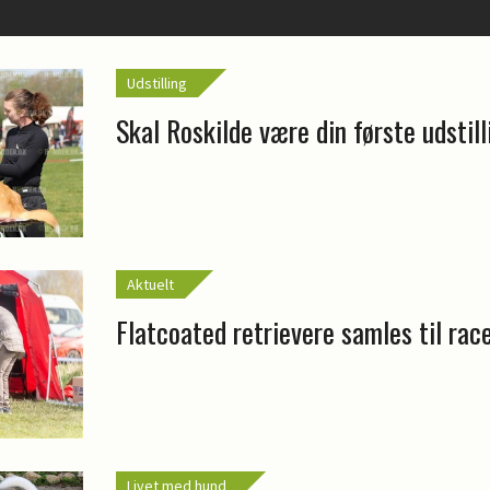
Udstilling
Skal Roskilde være din første udstil
Aktuelt
Flatcoated retrievere samles til ra
Livet med hund