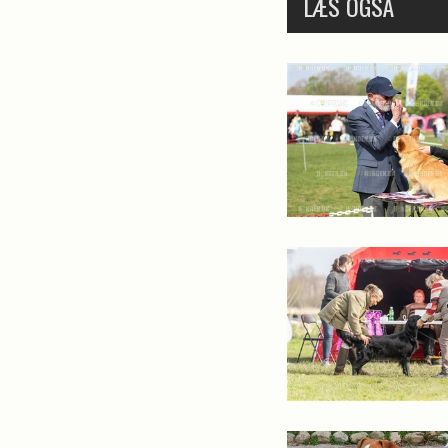
LÆS OGSÅ