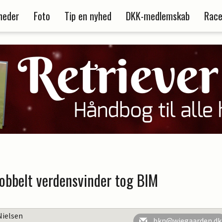
heder
Foto
Tip en nyhed
DKK-medlemskab
Race
obbelt verdensvinder tog BIM
Nielsen
bkn@wiegaarden.dk