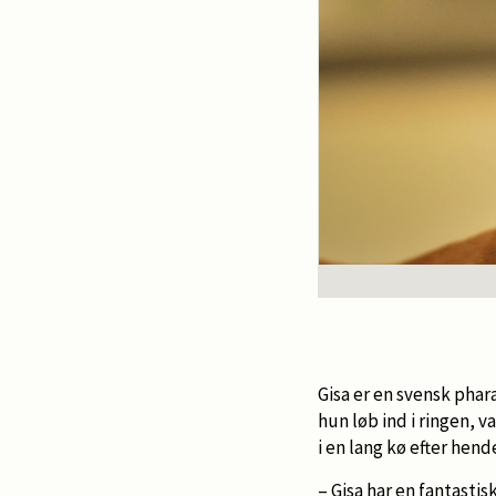
Gisa er en svensk phar
hun løb ind i ringen, v
i en lang kø efter hend
– Gisa har en fantastisk