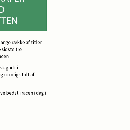
ange række af titler.
 sidste tre
acen.
isk godt i
g utrolig stolt af
ve bedst i racen i dag i