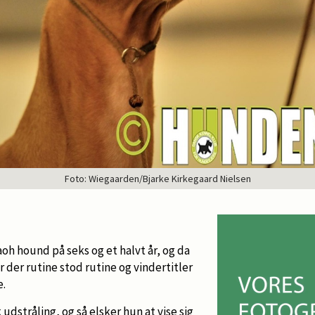
Foto: Wiegaarden/Bjarke Kirkegaard Nielsen
aoh hound på seks og et halvt år, og da
ar der rutine stod rutine og vindertitler
e.
 udstråling, og så elsker hun at vise sig