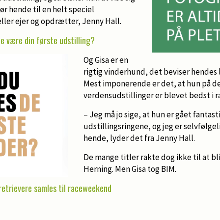
ør hende til en helt speciel
ller ejer og opdrætter, Jenny Hall.
e være din første udstilling?
Og Gisa er en
rigtig vinderhund, det beviser hendes l
Mest imponerende er det, at hun på de
verdensudstillinger er blevet bedst i r
– Jeg må jo sige, at hun er gået fantast
udstillingsringene, og jeg er selvfølgeli
hende, lyder det fra Jenny Hall.
De mange titler rakte dog ikke til at bli
Herning. Men Gisa tog BIM.
retrievere samles til raceweekend